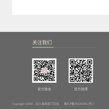
关注我们
官方微信
官方微博
Copyright ©2018 - 2025 曲阜彭门文化
鲁ICP备2022019412号-1
网站