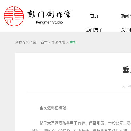
首页
新闻
彭门弟子
关于
您现在的位置：
首页
>
学术风采
>
祭孔
垂
20
垂長還鄉植楷記
闕里大宗嫡裔離魯甲子有餘，傳至垂長，幸於公元二零
鞠躬；瞻梁公，仰聖源，血脈皈依。得故鄉父老熱忱相迎，