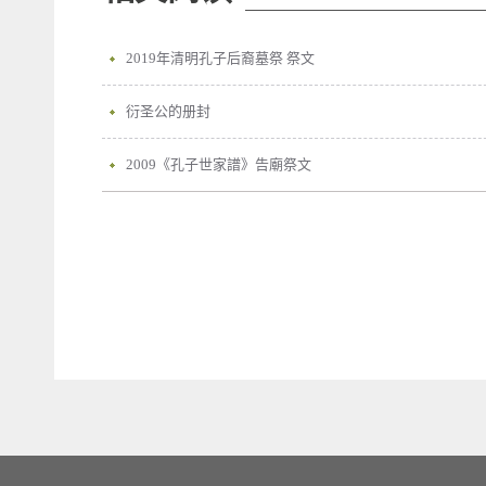
2019年清明孔子后裔墓祭 祭文
衍圣公的册封
2009《孔子世家譜》告廟祭文