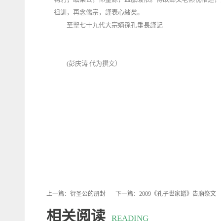
祖訓，再念儒宗，謹表心緒矣。
至聖七十九代大宗嫡孫孔垂長謹記
(彭庆涛 代为撰文）
上一篇：
衍圣公的册封
下一篇：
2009《孔子世家譜》告廟祭文
相关阅读
READING