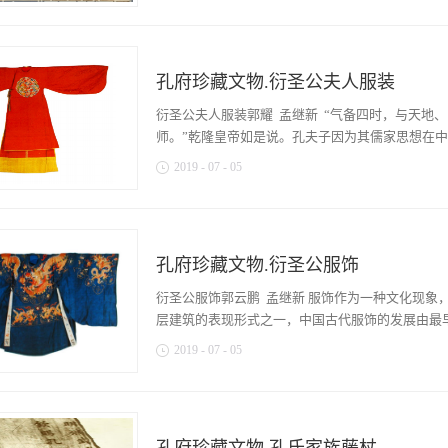
《礼记》中，就有礼门神的记载，但此时的门神尚
，早已引起各界的关注。档案下的孔府是最为真实
的门神。后来，门神多绘两位神将，一曰神荼，白
今已历经980年的风霜。数百年间，封建社会任由
庞杂。到了唐代出现了两位著名武将门神，这就是
于世。孔府档案则见证了这个大家族的历史变迁，
打下了李唐天下，是唐朝的开国功勋。据《三教源
孔府珍藏文物.衍圣公夫人服装
少，明末、清代、民国时期的资料较多。其中内容
恶鬼，“寝门外抛砖弄瓦，鬼魅呼叫，三十六宫、
员、庙庭官员的铨选，各项租税的征收，徭役任使
衍圣公夫人服装郭耀 孟继新 “气备四时，与天地
恭请求夜晚戎装守卫宫门两旁，当夜果然无事。太
国成立之前，孔府档案分散在府内各处，部分集中
师。”乾隆皇帝如是说。孔夫子因为其儒家思想在中国
悬于宫门两旁。...
启处、庶务室。都设置了专门官员进行管理，并且有
2019
-
07
-
05
隆三十六年（1771）止，依照千字文编号法编号
大致可概括为几个方面。一、记载了社会的重大变
衍圣公则得益于先祖孔老夫子的光环，成为经久不
事和典籍制度、组织、坛庙祭司法、科举、学务、
已达一品之高，更是位列文臣之首。孔府家资丰厚
方面的内容。衍圣公的主要职责就是拱卫林庙，奉
的后裔也享有常人所没有的特权，历代的衍圣公更
恩，黄恩浩荡，感戴皇恩；二，记录历代恩典，保
孔府珍藏文物.衍圣公服饰
人也享受同等的待遇。在敕封衍圣公的时候也敕封
给赐供器、匾联和遣官祭祀、礼乐典籍、祭器祭品
衍圣公夫人服装，这也是封建社会夫贵妻荣的表现
衍圣公服饰郭云鹏 孟继新 服饰作为一种文化现象
千多年来，许多君王都来此拜祭孔子。“觉世牗民
氏：“朕惟人子之贤，虽本于父，而资于母德亦深
层建筑的表现形式之一，中国古代服饰的发展由最早的
圣人”乾隆皇帝如是说。乾隆的父...
公公鎰之配，而今彦缙之母。妇道母则，不忝于圣
2019
-
07
-
05
（《敕封孔公鎰及夫人胡氏制诰碑》）衍圣公自宋代
这也产生了数十位衍圣公夫人，御赐的服装自然也
实用功能演变为社会阶层和地位的表现。因此，在
装。今天，见诸于世的明清服装，尤其是官服，多
公，在明代的待遇极为优厚，爵位秩同一品。朝廷
见，它的存在，使人们能够更为系统的、完整的了
里得以保存下一批明代衍圣公的官服，这批官服经
使得历代衍圣公都对御赐服饰妥为珍藏，这也是绵