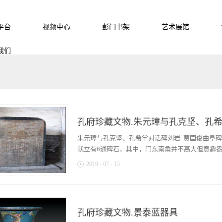
平台
视频中心
彭门书架
艺术展馆
我们
孔府珍藏文物.朱元璋与孔克坚、孔
朱元璋与孔克坚、孔希学对话碑刘岩 贾国俊曲阜
就立有6通碑石，其中，门东南角并不高大但意趣盎然的
2019
-
07
-
15
朱元璋与孔克坚、孔希学对话碑》格外引人注目。
话碑”。碑刻内容分上下段落，其上，为洪武元年（
谈话记录；其下是洪武六年，朱元璋和孔克坚儿子
孔府珍藏文物.景泰蓝器具
语境。孔府立此碑的用意不言而喻，那么，明太祖