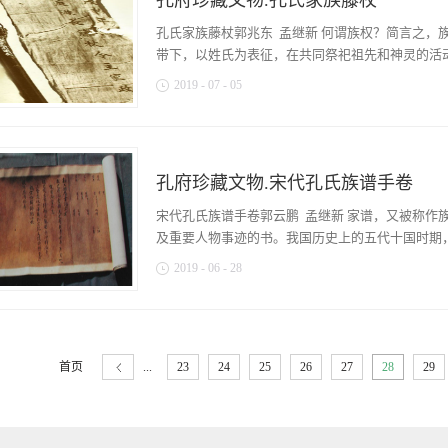
孔府珍藏文物.孔氏家族藤杖
人们能较完整地、较系统地了解明代官服形制。此
夫人的这些服装，应称为“命妇之装”。何为命妇
世的明代服装，尤其是官服，多为墓葬出土。像孔
孔氏家族藤杖郭兆东 孟继新 何谓族权？简言之，
员的母、妻而言称“诰命夫人”。这里的衍圣公夫人
明代，之所以受到很高的待遇，是缘自明代的尊孔
带下，以姓氏为表征，在共同祭祀祖先和神灵的活动
装有着严格的要求与规格，而...
璋。朱元璋虽出身贫苦，但他深知要夺取天下和治理
2019
-
07
-
05
所以为万世法。吾自起兵以来，号令赏罚一有不平
闻》卷一）“靖难之役”后，夺得皇位的成祖朱棣
条不紊的规制。对于曲阜孔氏而言，即是曲阜县治
们斟酌，决定刊刻行世《四书五经大全》和《性理
物，便是一支藤杖。先来说说孔氏族长的渊源。族长
为“圣人”。不难看出，孔子已被统治者奉为人之楷
徽宗诏定：“至圣文宣王之后特与亲属一名判司簿
的目的，也给予一些特别的待遇，为了表示对孔子
孔府珍藏文物.宋代孔氏族谱手卷
荐了本家最长进士、时任乘氏县主簿的孔宗哲，获
统治者，不但给孔子裔孙以特别眷顾，赐予爵位和
代时已无官阶，但许以冠带。而作为象征物的那支藤
宋代孔氏族谱手卷郭云鹏 孟继新 家谱，又被称作
学授资善大夫；六十四代孔尚贤赠太子太保；六十
赐孔氏族长之物，令其主持孔氏家族内部的事务。
及重要人物事迹的书。我国历史上的五代十国时期，
服饰制度的朝代。为了便...
族长，并赐治家藤杖一支。《阙里孔氏世官世系》记
2019
-
06
-
28
命还乡里，为孔氏族长。面赐藤杖一棱，令世守主
不知经过了多少任孔氏家族族长的传递，承传至今
，故传世的族谱可谓是几乎丧失殆尽，许多家族的
了明太祖朱元璋钦赐的这支藤杖，其在族众中的震
明清时期所纂修的，今天，我们所要了解的正是珍
起，不知又传递了多少任孔族族长之手。可以说在
氏也成为中华民族中一大望族，户派众多。居地不
杖逐渐在人们的视线中消失了。因为清雍正八年（1
首页
...
23
24
25
26
27
28
29
分南北，却同出一源，又鉴于汉末之乱的惨痛教训
职多以三品执事官兼任。而藤杖流落何处，一直是
家的谱牒，同时也是中国历史上延续时间最长、保
首，误传为“龙头拐杖”。（《孔府研究·宗族组织》
最。但要说起孔子家谱，首先应该谈及的是宋代的
北30公...
南宋189年的历史。这本宋人墨迹手卷，长1103.