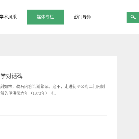
学术风采
媒体专栏
彭门导师
希学对话碑
碑刻如林，勒石内容浩瀚繁杂。这不，走进衍圣公府二门内侧
明洪武六年（1373年）《...
因其语言简洁明了，不加修辞，行文如同对白，后世俗称“白
1368年），明太祖朱元璋与孔子五十五代孙衍圣公孔克坚的
孔希学的对话。两段对话风格迥异，表现出不同的历史底色与
朱元璋究竟与这块碑文有着怎样的联系，碑上的对话又隐藏着