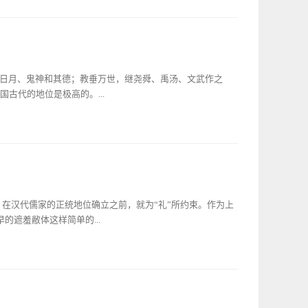
无具体物象所指，以后才逐渐形象化，出现了“桃人”两位捉鬼
的孔府。历代衍圣公后裔生活孔府始建于宋仁宗时期，保存至
脸、喜相；一曰郁垒，红脸、怒相。汉代以后，门神形象趋于
朝代更迭，孔老夫子至圣先师的地位毫无动摇，孔府也是安然
大名鼎鼎的秦琼和尉迟恭。二人为唐代著名武将，帮助李世民
并一一记录。由于明中叶前受自然和人为因素的影响，遗存较
流搜神大全》和《历代神仙通鉴》讲，唐太宗身体不豫，夜梦
主要包括衍圣公封袭，祀典，先贤，宗教事务，家谱编纂，属
七十二院，夜无宁静”。太宗惧之，以告群臣。大将秦琼与尉迟
，刑讼案选，各种灾情记录及府内庶务文书等。中华人民共和
、日月、鬼神和其德；教垂万世，继尧舜、禹汤、文武作之
宗大喜，但念其劳，命画工绘二人介胄执革、怒目发威之像，
在孔府册房，“六厅”、书房、司房、启事厅还有民国时期的承
古代的地位是极高的。...
档案分类的目录。目录从明崇祯元年（1628）起，至清乾
，分天、地、元、黄、宇、宙、洪、荒8类。孔府档案的内容，
革、封建王朝登基、建储、临雍、崩逝、庆典、朝贺等皇室大
衰，地位显赫，世代光耀的特殊爵位。明初，孔衍圣公的爵位
军事等国家政事，以及奏档、京报邸抄、公文簿册等有关政治
，爵位显赫。由于孔老夫子在历史上无人企及的地位，孔夫子
祀孔子和统帅宗族等。孔府档案的目的有两个：一，勿忘皇
是地位尊崇。古代夫贵妻荣，明代衍圣公屡受殊恩，衍圣公夫
证祭祀符合封建礼乐规制。二、记载了驾幸阙里，御祭孔子，
衍圣公的夫人，朝廷在赐予衍圣公冠服的时候，也同样会赐予
及贤儒从祀、圣贤祠庙祭祀等，反映封建王朝崇儒的内容。两
。宣德年间，宣宗就曾敕封衍生公的时候也敕封衍圣公夫人胡
，在汉代儒家的正统地位确立之前，就为“礼”所约束。作为上
，读书易象春秋，永垂道法；出类拔萃，河海泰山麟凤，莫喻
矣。故国家之于群臣，皆有推恩之典焉。尔胡氏乃故袭封行圣
遮羞敝体这样简单的...
人之后。兹特封为太夫人。益茂训慈，以裕尔嗣。钦哉。”
至民国1935年已累计八百年，衍圣公也有了数十位，自然
不少。在孔府里，现在仍然保留着部分明代的衍圣公夫人服
豪门大族那里，服饰就是显贵的代名词。孔子嫡系后裔衍圣
为墓葬出土，像孔府这样私家保存至今仍比较完好的更为罕
在赐予衍圣公品级的同时，也赐予相匹配的服饰。因此，孔府
解明清官服形制。儒家文化中对皇权的忠诚和对荣誉的珍视，
过漫长的历史岁月，保存至今，显得弥足珍贵。它的存在，使
延数百年，服装得以保留，后人能够一睹的原因所在。衍圣公