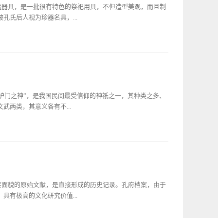
朝初始，先后灭掉了陈友谅、张世诚两股劲敌，接着挥师北
泰蓝器具，是一批很有特色的祭祀用具，不但造型美观，而且制
过境兖州，兵屯休整。一天，朱元璋走出军帐，只见谋士刘伯
孔氏后人视为珍器名具，...
” 刘伯温见朱元璋前来，忙施礼对其言道：“夫子，圣者。古
阜祭奠一下才是。”他的话打动了朱元璋的心，他当真想前往
事不利。怎么好呢？老谋深算的刘谋士说：“不如把衍圣公孔
、方觚二件、高足盘五件、鹤足双耳鼎、景泰蓝长方盘、景泰
纳了这个建议。当即修书一封，差人送往孔府。且说当世衍圣
均为明代制造，且多为祭祀所用的供器，少量为生活使用器
，便辞去了朝廷官职隐居家中。当他收到朱元璋差人送来的书
动最频繁的时期的缘故。明成化十二年，宪宗朱见深出于尊崇
个草莽英雄，未必能有什么大作为。于是以身体有病为由，回
孔子的敬重，应当予以提高，故“诏天下孔子庙祀加之佾为
京称帝，此时他想起刘伯温在兖时的话语和孔克坚拒邀之事，
兼吏部尚书兼文渊阁大学士臣商辂，以春秋祀前一日诣文庙，
“护门之神”，是我国民间最受信仰的神祇之一，其种类之多、
。这时，孔克坚又觉得朱是造反成帝，属大逆不道之辈，不应
奠礼告使命必简文学之臣重其事也，祀礼虽隆杀之殊，一乎诚
两类，其意义各有不...
临也。裸将之夕，星月璒霁，纤云不兴，昭乎神明之韶格也。
，言曰：圣天子褒崇先圣礼乐等之祀天飨地，诚旷古之罕闻，
先圣礼乐记碑》）碑文中所言“笾豆”，就是祭祀孔子时所用
须，眉目清细，背插帅字旗，戴貂蝉笼巾、红缨、着红色团领
具的种类上，也应当增加。除原来的铜质器具外，进而增加了
爵、梁冠，喻意加官进爵，身后立士兵一员；一幅人面向右，
德初年，由于“流寇披攘”，造成孔庙大批祭器残毁。 正德十五
缨，着团领蓝袍，配兽吞口铠甲，玉带佩剑，身后立士兵一
，罗凤不仅仅是添置了“笾豆”之类的器具，同时还添置了祭祀
面长须，身穿团领红袍，地为如意云纹，中间为鹤补，佩玉带
括现在孔府保存的这套景泰蓝祭器，在相关记载中虽未提及，
为“加官进禄”；置桃者，名为“加官进寿”；身旁带一童子
实面貌的原始文献，是直接形成的历史记录。孔府档案，由于
时规格最高的祭祀用器。景泰蓝是一种特有的工艺品，是以铜
，名为“平升三级”；有大小童子数人，名为“子孙满堂”；有的
具有极高的文化研究价值...
”；有的童子提戟前行，名为“太师少保”。文门神多贴在内宅房
心理，制造祥和的节日气氛，是非常必要的。早在先秦时的