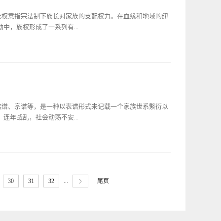
外，这批官服的另一特点是：全部是传世之物。今天，见诸于
？命妇泛称受有封号的妇女。命妇享有仪节的待遇，一般是指官
府这样能私家保存至今的现象，实属鲜见。孔子后裔衍圣公在
族权意指宗法制下族长对家族的支配权力。在血缘和地域的纽
自然属于命妇之列，所以其服装也称“命妇之装”。历代对于服
崇儒政策，而这些政策的始制定者，就是明代的开国皇帝朱元
中，族权形成了一系列有...
天下，都离不开孔孟之道。正如他自己所说 ：“圣人之道，
，何以服众？武定祸乱，文治太平，悉此道也。”（《典故纪
，为了端正人之心术，止息邪说暴行，统一思想。他经过与谋士
内孔子后裔这一庞大家族的支配之权。这威严的族权的象征
大全》，朱棣在御制序里反复强调儒风教化，序中还把孔子称
始设于宋代。《东家杂记》中说，崇宁三年（1104 年），
模了。出于“爱屋及乌”之心，对孔子的后代，统治者出于尊孔
尉，令孔若虚具名闻奏。今后事故，即最长人承继。”孔若虚推
子孙的特别眷顾，有时皇帝还特别敕下圣旨，予以褒奖。明代
皇帝任命，授阶迪功郎，正八品散官。金代承袭宋代旧制，元
服色，往往还另外赐予他们其他官阶和名号。如五十六代孔希
杖的来历，则要追溯到明洪武元年（1368年），系朝廷钦
族谱、宗谱等，是一种以表谱形式来记载一个家族世系繁衍以
五代孔胤植晋太子太保，又晋太子太傅。明代是一个非常注重
当时因元翰林国史院检阅官孔泾齿行俱尊，命特释还乡任孔氏
连年战乱，社会动荡不安...
曰 ：“明太祖洪武元年，以翰林院检阅官孔泾齿行俱尊，特
领宗族事。其后衍圣公择年长行尊有德者为之，无品秩也。”
，这一支藤杖依然收存在孔府内。虽然族长一职没有秩，但有
世系也因此断了线、失了传。而传于今天的古代家谱，大多是
慑力，也足以令人瞠目的。这支藤杖，自从第一任持有人孔泾
藏于孔府内的的孔氏家谱。孔子去世后，其子孙枝蔓繁衍，孔
整个明代都发挥了巨大的作用。大概是到了清代中期，这支藤
同，既有许多世居曲阜及附近各县者，也有迁居外地者。虽派
730年），朝廷设置了孔庙四十员有品秩的执事官，族长一
...
尾页
30
31
32
，孔氏族人深感“收族于谱”之必要。孔子家谱不仅仅是孔氏私
个谜。长时间的迷失，以至于后来有人将雕刻有松树仙鹤的杖
存最完整的私家族谱，两千多年来谱系不乱，堪称世界私谱之
）中华人民共和国成立后的 1959 年春，这支藤杖在曲阜城东
《孔氏族谱手卷》。从时间上看，整个手卷，经历了自北宋至
5厘米，宽33.5厘米，系孔府旧存，原件残损断裂为数片，后又