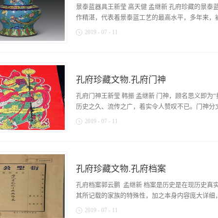
一段什么样的历史隐情呢？原来，朱元璋未建立明
景泰蓝器具王新莹 高天健 孟继新 孔府珍藏的景
上，横扫中原，直捣元朝大都。大军北上行进中，
作精湛，代表着景泰蓝工艺的最高水平，多年来，被
温正凝目东视，自言自语道：“面东，夫子故里也。
2019
-
07
-
11
今帝王无不以其之道来树建霸业。主帅理应前去曲
曲阜祭奠。可是，主帅不能随意离开军营，这对战
保存至今。在这批景泰蓝器具中，其中有方鼎一件
克坚邀来兖州，委以官职，以示眷顾。”朱元璋采
蓝坐鼓一对和景泰蓝大吉葫芦壁瓶一对。这些器具
公孔克坚，本是元朝礼部尚书，眼看元朝气数将尽
具，这是由于明代是各种形式、各种内容的祭祀活
信后，心中暗想：朱元璋出身寒微，充其量不过是
孔府珍藏文物.孔府门神
孔子的目的，认为原有的祭孔规格，不足以表达对
绝了他的邀请。事过一年，朱元璋却黄袍加身在南
八，笾豆十二，爰用遣官恭行昭告于是，太子少保
孔府门神王新莹 韩振 孟继新 门神，顾名思义即为
心中不免悻悻不快。于是，执意下诏要孔克坚觐见
行释菜礼，告翰林院学士臣王献乘传诣阙里，行释
历史之久、流传之广，着实令人赞叹不已。门神分文武
与之为伍。但又惧怕朱元璋的...
也。祝辞出自圣制，香印倾之内帑，俨乎天颜之俯
2019
-
07
-
11
礼既告成，袭封衍圣公弘泰率诸族人少长趋列稽首
斯文之大庆，岂得臣一家之私荣而已哉！”（《褒崇
同。武门神一般成对张贴：一幅人面向左，白面长
的器具。既然是在器具的数量上增加了，想必在器
袍，配兽吞口铠甲，玉带佩剑，手捧托盘，内置铜
景泰蓝器具，如此，更能体现“国家甚盛之举”。正
红脸长须，张眉睁目，背插将字旗，戴盔帽，插蓝
年，守郡罗凤进行了一次大的增补，对于这次增补
孔府珍藏文物.孔府档案
员。文门神也是成对张贴：文门神头戴乌纱帽，白
用的乐器。至于罗凤制造的这批祭器当中，是否包
绶。左手斜抱笏板，右手托盘。盘内置一卧鹿者，名
孔府档案郭云鹏 孟继新 档案是历史是在现历史真
但有一点是肯定的，就是这套景泰蓝祭器一定是当
者，名为“带子上朝”；有一童子抱瓶，瓶内插三戟
其所记载的家族的特殊性，加之本身内容庞大详细，
作胎，于铜胎表面上涂以...
带一童子提玉磬，磬上刻一“吉”，名为“吉庆有余
2019
-
07
-
11
门，或里门、偏门上。以上这些对满足人们的择吉