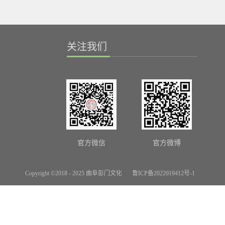
关注我们
官方微信
官方微博
Copyright ©2018 - 2025 曲阜彭门文化
鲁ICP备2022019412号-1
网站