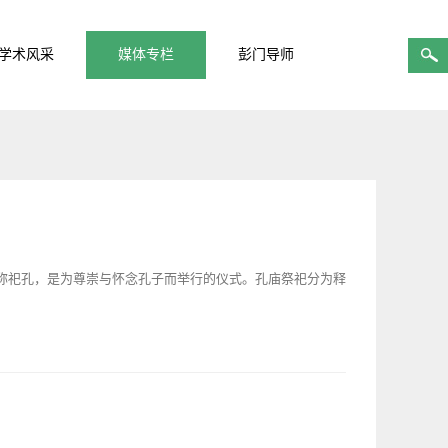
学术风采
媒体专栏
彭门导师
祀孔，是为尊崇与怀念孔子而举行的仪式。孔庙祭祀分为释
奠每年举行四次，规定在每季度的仲月，也就是二、五、八、
的程序最为复杂，所有参加祭祀的官员、族人、执事等等，均需
坛，鼓三通后，祭仪正式开始。先由掌宰官瘗毛血迎神，由太
位前行初献，上香、奠帛、献爵、读祭文。然后行亚献、终献