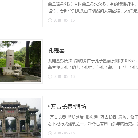
礼。再行饮福受胙礼，由太祝代表神向衍圣公赐福
曲阜逵泉刘岩 古时曲阜泉水众多，有的喷涌如注
文送到燎所焚烧。在衍圣公行献礼的同时，在十二
据传，昔时个别泉头由于偶然间来势凶猛，人们铸造
礼。月朔释菜仪，是一种简单的祭祀，每月初一在
2018
-
05
-
16
十五，举行的祭祀，规模同月朔释菜仪一样。岁时
旦、正月十五、端阳、中秋、重阳、冬至、岁除共
。至清康熙年间仍有二十八处名泉显世。泉水滋润
家中有事，则奉祝文告于家庙。皇帝亲至曲阜举行
不少津津乐道的人文元素，在它们身边上演着一幕
动。在两千多年的中国历史上，共有十二位皇帝，
像还能停留在曲阜人的记忆里。逵泉便是其中之一
加令人瞩目，也使孔氏家族，增添了许多光彩。另
孔鲤墓
可品味出其容貌的时过境迁。周时泉水便涌入小沂
于历代帝王祭祀孔子的祭文碑刻。在诸多类型的祭孔活
“逵”之名，会意此泉水喷涌如注，可谓四通八达
孔鲤墓彭庆涛 周敬鹏 位于孔子墓前东侧约10米处
事来，难以名见史传。它是以怎样的方式进入人们眼
墓主便是孔子的儿子孔鲤，与孔子墓、自己儿子孔伋墓
年），发生在鲁国为立君而产生派系之间的一段争
2018
-
05
-
16
想征求一下叔牙、季友二兄弟的意见。今天的人们
正常吗，想立就立呗，你的地盘你做主，你是领导
之势，十分引人注目。该墓前立有前后两幢石碑，前碑
不但有好几个老婆，青春萌动时还有过婚前情人。
年，五十一代孙孔元措立。碑前有供案、拜台。孔
继承君位得按规矩来，有权不能任性，名正才能言
去。关于孔鲤名字的由来，有着一段时代特色鲜明且
外。鲁庄公年少时邻家有一女，史书上称之“孟任
“万古长春”牌坊
亓官氏为妻。婚后第二年，他们的儿子出生了。那
偷窥。后来答应人家明媒正娶，两人还割腕立誓，
祭祀之外的国家大事，但凡为国君器重者，有后之
“万古长春”牌坊刘岩 彭庆涛 “万古长春”牌坊，
心，孟任生了个儿子，名“般”。后来，鲁公的他还
于诸侯”的叔梁纥之后，又以知书达理而小有名气，
著名地标式建筑之一，距今已有四百余年的历史。该坊
与流行，别看孟任是率先抢得第一...
幸，所以给儿子取名为“鲤”，成人后取字曰：伯
2018
-
05
-
16
“用祥瑞的字眼来取名”和“用万物的名称来取名”