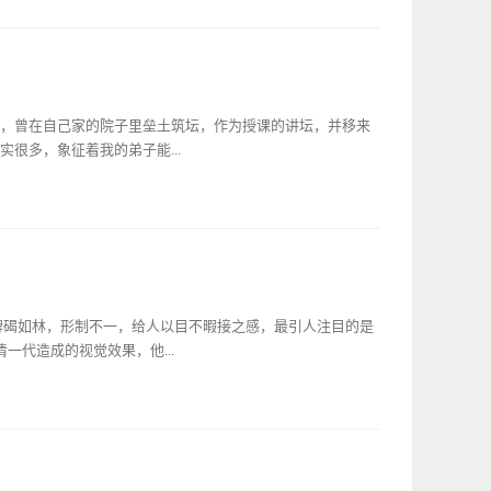
是说明了孔子对君主的赏赐念念不忘，不但要求自己牢记君主的
坊在台基之上，两侧对称建有大型碑亭，与两边的古柏相映生
孔子君臣有序思想的根深蒂固。由于孔鲤名字的缘故，曲阜一
失庄重稳妥的画面，美轮美奂。“万古长春”六柱五间的建制，
鱼”。祭祖时也不用鲤鱼而用鲫鱼，在平时吃饭中一般也不会主
仅有。同时期的北京昌平明十三陵神道牌坊也不过如此，也难
封建宗法族规处之。即便是不得已而食用，也会事先声明此鱼
牌楼，旧时全国各地随处可见，样式繁多，不一而足，作为我
子对他的教育就像对自己的学生一样，没有任何特殊的地方。
溯至春秋时期由两根柱子架一根横梁构成的最简单最原始的
育，曾在自己家的院子里垒土筑坛，作为授课的讲坛，并移来
，多年游历诸侯各国，期间由孔鲤在家侍奉母亲亓官氏，自觉
栖迟”的记载，那时仅仅作为陋室调侃的标志，并不具备后世那
很多，象征着我的弟子能...
筑形式一个不小心有了质的飞跃，成为显赫的标志性建筑。如
坊的肇因，滥觞于汉时的石阙。阙，原本是先秦时期宫廷前的
、崇尚礼仪的装饰性建筑（曲阜汉阙画像石可窥一斑）。正如
子们正直的品格。果仁既可以食用，又能够入药治病，预示弟
”颇时置于官衙府第或都城的主要建筑前的主要道路入口处，并
坛吧！”此后，孔子天天在坛上讲学，很多人从四方赶来学习
为石质构筑，故称之为石阙。到隋唐时期，城市化发展成为社会
下”的本领。这便是为后人所称颂的孔子杏坛讲学的故事。但是
闻名的大都市。为了便于管理，城市中于是就有了大小约等的
《孟子》等儒家经典中，对于杏坛讲学却没有记载，甚至连
设墙，中间设十字街，每坊四面各开一门，晚上关闭坊门，相对
如果存在，又在什么地方呢？历史典籍中最早关于杏坛的记载见
见碑碣如林，形制不一，给人以目不暇接之感，最引人注目的是
”，门上皆榜书坊名加以识别。如该坊里人家...
杏坛之上。弟子读书，孔子弦歌鼓琴。”大意是指孔子到名叫
一代造成的视觉效果，他...
读书，孔子在弹琴唱歌。该寓言主要讲述了一位白发老渔夫对
老渔夫从船上下来聆听，之后招呼子路、子贡两个人，指着孔
虽然仁义，却不免让身体受累，危害自然本性。子贡和子路将
两侧“四大明碑”率清之先入住孔庙，对孔子的赞誉可谓是空前
寻找这个渔夫，来到水边看见这个人，边走便拜，说：“自己
、永乐碑、成化碑与弘治碑。为什么有明一代会对孔子如此崇
希望能听到老先生教诲。”渔夫批评孔子既没有君主和诸侯的
里很是贫寒，无奈还当过几天僧人，属于只要能活着干什么都
人伦，教化平民百姓，是多此一举，并指出孔子的缺点。孔子