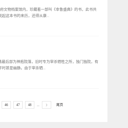
坐在高堂之上，一切来的是那样的意想不到。取得天下后，百
“我在鲁国两次受到驱逐，在卫国不让通行，在宋国大树下讲
免赋税、还徒富民、休养生息，同时选择“首开礼、乐二局，
孔府文物档案馆内，珍藏着一部叫《幸鲁盛典》的书，此书共
很长时间。我不知道我有什么过失，遭到这样四次挫折，原因
通俗地说就是找一群读书人和懂礼法的专家学者凑在一起，讨
起这本书的来历，还得从康...
自己的秉性，认识到社会一切问题先从规矩抓起，谁是指路明
，称是！仅仅是洪武一代，修纂礼仪方面的专著就有十六种之
地合祀和去神名号，认为天下无功于生民的神祠一律不予祭
后的第二个皇帝，也是中国封建帝王中在位时间最长的皇帝。
1371年）镌刻石碑立于孔庙并筑建碑亭以护，后世俗称“洪
开始读书，至老不倦。十六岁那年，他到太学祭奠孔子，研究
、四海、四渎、城隍之神与历代忠臣烈士可以继续享受祭祀，
办专门讲习《四书》、《五经》的“经筵”，开始了对儒家经典
可继续享受祭祀。朱元璋认为，孔子乃天下宗师,“非有功于
学习，在“三藩战争”打得最激烈的时候，他仍命令“每日进讲
了先师,申明了对孔子的崇奉原因。虽然他没有多少文化，在
因为他深知马上得天下的满州贵族不可能再在马上治理天下，
东路最后部为神庖院落，旧时专为宰杀牺牲之所，独门独院，有
一统天下，之根本在于教化，用今天的话讲就是“进行全民道
能有效地治理以汉人为国基的天下。抱着这种学以致用的态度，
时甚是幽静。由于宰杀牺...
的要旨加以阐发，以利实用。对儒家的“程朱理学”，玄烨特别
全书》、《性理经义》，宣扬程朱“存天理，去人欲”和“忠
的灵牌供进孔庙大成殿，让“他”加入“十哲”之列，配享孔
画像石陈列馆”。在其西配房内西墙镶嵌有一排汉画像石，东起第
的理论基础，重用了一批理学名儒，俨然以当时的理学领袖自
成分，让人生奇。画面上下分为三格，皆为减地浮雕。上格为
万世师表的孔子，便不是偶然的了。康熙二十三年九月，清圣
雕刻宫廷内正中有二人对坐，中间置方耳之物，一人做凝视疑
，又巡幸江南，直到冬季方启銮北还。十一月十七日，玄烨銮
...
尾页
46
47
48
看方耳之物不知为何器具，细看其上线刻有三虚幻云朵形圆
圣驾，早就作了精心准备，他安排学养颇深的孔尚任充当“引
之物”为三足鼎，这种“画外音”的表象手法在汉代绘画中十分
曾、孟、仲五氏翰林院五经博士及各氏族人，曲阜官绅耆老至
一格，雕刻表情惊恐畏惧，但举止谦恭者十人，面右对尊者一
蹲地做夸张无奈状。是石高94厘米，宽78厘米，厚16厘