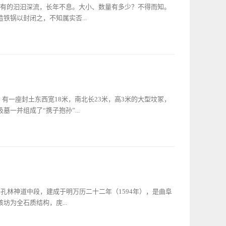
酒和胙肉。最后送神出殿，并将供馔送至瘗所瘗埋，把帛和祝
，有的汩汩深流，长年不息。大小、数量有多少？不得而知。
哲、两庑、启圣殿、崇圣殿、家庙等处，都有分献官分别行献
铁锅以封闭之，不知属实否...
孔庙举行，人数不多，且只行一献礼。月望行香仪，是每月的
常祭仪，又叫家祭，供物与释菜礼相同，行三献礼，每年元
七次，在孔庙家庙和崇圣祠举行。告祭仪，指的是，凡衍圣公
着这方古老的土地，不仅为她带来勃勃生机，历史上还注入了
的祭孔大典，是最隆重，规模最大，影响最深远的一种祭孔活
幕苍桑史剧。惜哉！近代泉水已经陆续停喷，不过有些泉头影
二十次亲临曲阜，对孔子顶礼膜拜，使曲阜这座东方圣城，更
。逵泉，旧时百姓俗称大泉头，今人戏称“洗脸盆”，从称谓里
外，还有一些御遣官员经常来祭孔。现在孔庙内保存了很多关
河，成为沂河的重要水源之一。逵，四通八达之意，此泉取
动中...
。此泉自古就有，原生态，若不是古人不时在它身边捣鼓出一点
，有一座封土东西宽18米，南北长23米，高3米的大型坟冢，
帘的呢？《春秋·左传》里记载了庄公三十二年（前662
一并组成了“携子抱孙”...
斗故事。说的是鲁国庄公临终前，欲立他的儿子般为接班人，
或许要问，在封建社会“父死子继”是天经地义的传统，这不很
你说了算，怎么还征得他人的同意？您有所不知，问题是庄公
正书“泗水侯墓”；后碑篆书“二世祖墓” ，为公元1244
想想吧，孩子自然不是一个，况且嫡出庶出古时很有讲究，谁
鲤，字伯鱼，是孔子的独生子，尤为其疼爱，但先于孔子故
顺不是？宫廷的事向来很复杂，春秋时的鲁庄公当然也不例
有趣的故事。鲁昭公九年（前533年），孔子19岁，娶宋女
”，深得他的爱慕，为了多看两眼，不惜在人家院外筑高台以便
个时代由于人口的匮乏，生子添丁对于国家来说，是除战争和
一幅信誓旦旦的样子，孟任就从了。不知什么时候一个不小
时每每送其礼物以表庆贺。当时的鲁昭公看孔子是“以勇力闻
位于孔林神道中段，建成于明万历二十二年（1594年），是曲阜
是与齐国公主“哀姜”做了夫妻，“门当户对”在春秋时非常讲究
因此派人送来鲤鱼贺喜。作为深受“周礼”影响的孔子倍感荣
为全石质结构，庑...
鱼。《左传》中谈到了五种取名的方法，其中最有影响的便是
，显然，孔子用的后者。从这一事情的本质上来看，一是说明了