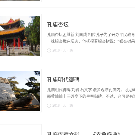
孔子20岁就已经受到鲁国国君的重视和礼遇；二
殿顶，六柱五间五楼，整体造型灵透俊秀。大型石
赏赐，也要求子孙褒扬君主的恩惠。同时也说明了
成了一幅富有历史的沧桑、充斥着高贵华丽而又不
带孔子的后世子孙至今讳鲤鱼之称，称鲤鱼为“红
历史上除皇家庙陵拥有外，曲阜是唯一，也是绝无
动食用，如果被发现，那是大为的不敬不孝，会以
孔庙杏坛
怪，谁让它是圣人陵寝前的建筑呢！ 牌坊，亦称
乃红鱼。孔鲤早年自然师从于父亲孔子，但早期孔
国古建形制之一，起始较早。就结构而言，远可追
孔庙杏坛孟继新 刘国成 相传孔子为了开办平民教
后来由于孔子长期忙于教学和社会活动而疏于家事
“衡门”。《诗·陈风·衡门》就有“衡门之下，可以
一株银杏栽在坛边，他抚摸着银杏树说：“银杏树果实
地坚持读书习...
种炫耀的资本。而随着历史的进程，陋室衡门的建
2018
-
05
-
16
此，您可知道牌坊是如何一路向人们走来的吗？牌
标识性建筑，至汉时逐渐成为显示官爵、区别尊卑
够满天下。树杆挺拔直立，绝不旁逸斜出，象征弟
汉代班固《白虎通义》所言：“阙者，别尊卑也。
子们学成后可以有利于社稷民生。此讲坛就取名杏
兼收了先秦时期“谤木”纳谏的社会功能。因通体
孔子的渊博知识，掌握“修身、齐家、治国、平天
主流，商品贸易活跃，经济繁荣，出现了许多举世
孔庙明代御碑
翻阅与孔子相距不远的诸子文献，包括《论语》、
用于居住单位的“里坊制”，如同棋盘。里坊四周
“杏坛”的名字都未出现，那么到底有没有杏坛？
孔庙明代御碑 刘岩 石文学 漫步观瞻孔庙内，可
独立封闭。由于历史上称谓的惯性，坊门称之为“阙门
于《庄子•渔父篇》：“孔子游乎缁帷之林，休坐乎
那黄灿灿十三碑亭下的皇帝御碑。不过，这可是有清
缁帷的树林游玩，坐在杏坛上休息。弟子们在一旁
2018
-
05
-
16
于孔子的批评的故事。孔子弹琴唱歌的时候，一位
子询问孔子的情况，认为孔子并不是国家的君主，
们硬生生挤进了金元行列。按历史排序，奎文阁院
情况告知孔子，孔子却认为这是一个圣人，便下坛
绝后、无以复加，其影响至深。它们分别是洪武碑
从青年追求知识，现已经六十九岁还未听到真理，
奉呢？明代开国皇帝朱元璋是雇农出身，年少时家
势力，也没有臣僚的职位却要擅自修整礼乐，制定