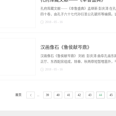
孔府库藏文献——《幸鲁盛典》
行的角色。连他自己都没想到，有一天会皇袍加身
听完之后凄凉的叹了口气，又拜了两拜，起身说：
废待兴。苦大仇深的他先不忙着安顿自己，而是减
孔府库藏文献——《幸鲁盛典》孟继新 彭庆涛 在
学，树被人砍去，在陈国、蔡国之间，又被围困了
广证耆儒，分曹究讨”治国方针。这是干什么呢？
四十卷，由孔子六十七代孙衍圣公孔毓圻等编撰。说
究竟是什么呢。”渔夫脸色变得难看起来，觉得孔...
论怎么恢复黎民的伦理纲常秩序。草根出身的他有
2018
-
05
-
16
灯？专家学者认为：唯有孔子。洪武帝品味了一下
多。其中在天地祀典上，一个最明显的变化就是天
熙皇帝玄烨到曲阜祭孔讲起。康熙皇帝是清军入关
祀。洪武初，他下诏《大明诏旨》颁布天下，四年（
康熙帝玄烨爱好读书，据他自己说，他从五岁时就
武碑”。内容为朱元璋所下诏旨：规定五岳、五镇
《周易》、《尚书》。次年，他下谕礼部，为他举
但是都必须革去封号。惟承认历代追封孔子的爵号并
汉画像石《鲁侯献岑鼎》
的系统的研究。无论严寒酷暑，他都坚持“经筵”的
一方一时者可比，所有封爵宜仍其旧”。他高度赞誉
如常”。玄烨学习儒家学说之所以这样孜孜不倦，
汉画像石《鲁侯献岑鼎》 刘岩 彭庆涛 曲阜孔庙
专家学者的熏陶下也深深的懂得了要想安抚民心、
不钻研传统的儒家思想，通晓“帝王之学”，便不
正厅、东西配房组成，除春、秋两祭短暂喧嚣外，平
德教育”。历史的经验告诉他，汉...
他要求讲官不要搞一些溢美称颂之辞，要抓住经典
2018
-
05
-
16
津津乐道，大加推崇。他令理学家朱光地编纂《朱子
孝节义”的学说。到他即位的第五十一年，更将朱熹
牲的功用丧失已久，空空如也，1999年成为“汉
子。他把理学作为制定政策，驾驭群臣，教谕百姓
九石虽然通体无文字，但图案画意具有强烈的表象
居。有鉴于此，这位贤明的满清皇帝亲临曲阜朝拜
主题占整体三分之二，下两格合占三分之一。上格
祖玄烨率内阁宰臣、亲王和文武百官东巡泰山之后
首页
...
39
40
41
42
43
44
45
问状，一人做愁眉苦脸状，二人表情对比鲜明。初
驾浩浩荡荡地到达曲阜。其实，孔毓圻为迎接这次
圈，其左又细线浅刻三足鼎。原来这是在暗示“方耳
驾官”和“御前讲经”人。衍圣公孔毓圻率孔、颜、
罕见。宫廷外左右各雕刻二人做窃窃私语状。其下
县界接驾。玄烨驻跸城南行宫，太常...
人。再下一格，雕刻五只向左行走的麒麟，其后一人