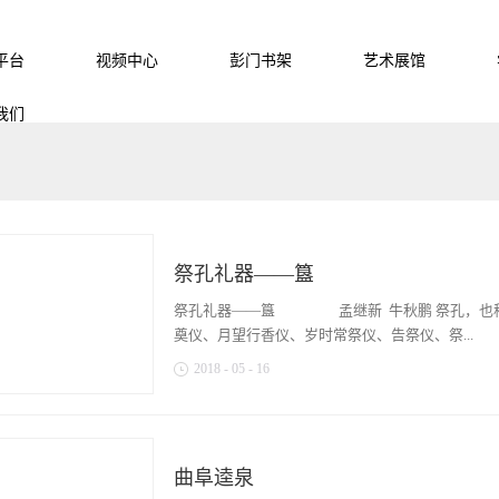
平台
视频中心
彭门书架
艺术展馆
我们
祭孔礼器——簋
祭孔礼器——簋 孟继新 牛秋鹏 祭孔，也称
奠仪、月望行香仪、岁时常祭仪、告祭仪、祭...
2018
-
05
-
16
中兴祖仪、皇帝亲祭大典、御遣官祭告等种类。释
十一月的上丁日举行，因此，也称“丁祭”。丁祭
在祭前三日开始沐浴斋戒。临祭之日，设钟鼓于杏
曲阜逵泉
祝、太史接神至殿内。衍圣公依次在孔子及四配神