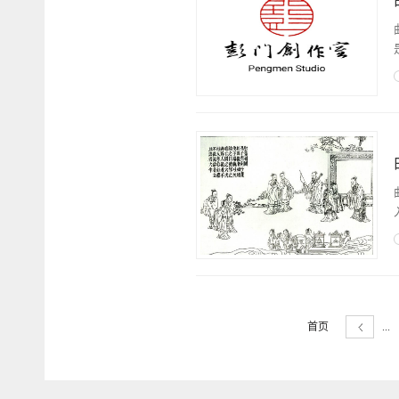
伐
首页
...