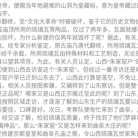
皇帝，便赐当年他避难的山洞为皇藏峪，意为皇帝藏过
庙宇。
翻修，至“文化大革命”时被破坏，鉴于它的历史文物
盖庙顶所用的琉璃瓦等陶品，仅过了两年多，瓦面就爆
的损坏，为什么新建的仅两年就毁坏了呢？据此，有关
教。经专家分析鉴定，原古庙乃唐代翻修，所用琉璃瓦
历经千余载，所用琉璃瓦由特殊材料和工艺制造，无论
以望其项背。为此，有关人员认定，山西“朱家窑户”
便到山西去访查这个“朱家窑”。但经过一番寻访还是
家窑户早已迁到山东去了，山西此行算是落空，不免让
落，相关人员按图索骥，又辗转到了山东察访。但是整
是正品呢？哪家又是山西正宗搬迁至此的呢？到了山东
组按照区域走访，才逐渐了解到山东生产的琉璃瓦要以
质要佳，口碑甚好。次日，考察队便匆忙来到了曲阜，
。经交谈了解，检验琉璃瓦质量，终于找到了他们梦寐
璃神品”，那么“朱家窑”又是怎样来到曲阜大庄的呢？
足修建京都皇室和曲阜孔庙之需，令山西琉璃瓦世家朱