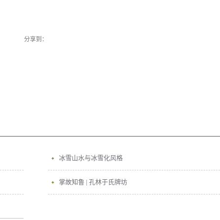
分享到：
冰雪山水与冰雪化风格
掌故知鲁 | 孔林于氏牌坊