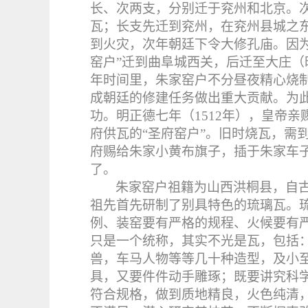
长、次两支，分别迁于兖州和北京。
瓦；长支先迁到兖州，在兖州县城之
到火灾，次年朝廷下令大修孔庙。因
窑户”迁到曲阜城西关，后迁至大庄
年时间里，朱家窑户不分昼夜精心烧
成朝廷的修建任务做出重大贡献。为
功。明正德七年（
1512
年），皇帝亲
府供瓦的“圣府窑户”。旧时烧瓦，需
府赐给朱家小黄布旗子，插于朱家车子
了。
朱家窑户祖籍为山西洪桐县，自
祖先首先研制了别具特色的琉璃瓦。
例、装窑要有严格的规程、火候要有
只是一个统称，其实不光是瓦，包括
兽，车马人物等等几十种造型，及小
具，又要件件动手雕琢；既要讲究科
符合规格，做到质地精良，火色纯清