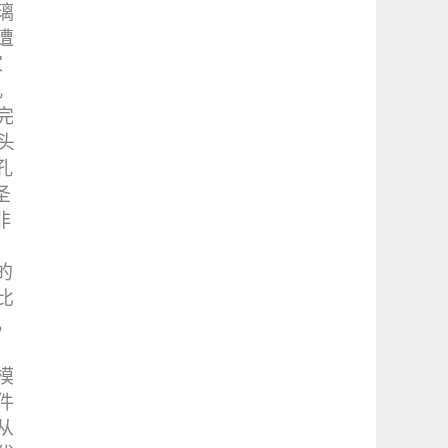
璃
遭
家
几
完
头
孔
圣
非
的
比
，
模
件
从