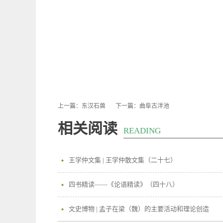
上一篇：
东汉石兽
下一篇：
曲阜古泮池
相关阅读
READING
王学仲文集 | 王学仲散文集（二十七）
四书精读——《论语精读》（四十八）
文史博物 | 孟子在梁（魏）的主要活动和理论创造