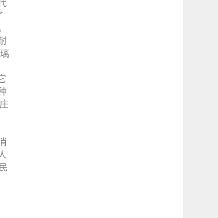
代
了
。
耐
琉璃
它
种
庄
，
消
人
民