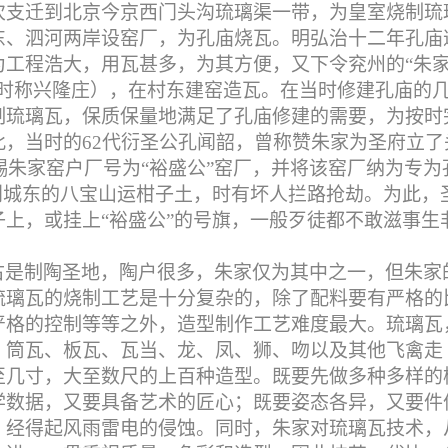
次支迁到北京今京西门头沟琉璃渠一带，为皇室烧制琉
东、泗河两岸设窑厂，为孔庙烧瓦。明弘治十二年孔庙
为工程浩大，用瓦甚多，为其方便，又下令兖州的“朱
（时称兴隆庄），在村东建窑造瓦。在当时修建孔庙的
制琉璃瓦，保质保量地满足了孔庙修建的需要，为按时
此，当时的
62
代衍圣公孔闻韶，曾称赞朱家为圣府立了
赐朱家窑户厂号为“裕盛公”窑厂，并将该窑厂纳为专为
到城东的八宝山运柑子土，时有坏人拦路抢劫。为此，
上，或挂上“裕盛公”的号旗，一般歹徒都不敢滋事生
古是制陶圣地，陶户很多，朱家仅为其中之一，但朱家
琉璃瓦的烧制工艺是十分复杂的，除了配料要有严格的
严格的控制等等之外，造型制作工艺难度最大。琉璃瓦
：筒瓦、板瓦、瓦当、龙、凤、狮、吻以及其他飞禽走
至几寸，大至数尺的上百种造型。既要先做多种多样的
学数据，又要具备艺术的匠心；既要姿态各异，又要件
，经得起风雨雷电的侵蚀。同时，朱家对琉璃瓦技术，