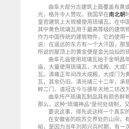
曲阜大部分古建筑上面覆盖有黄
光，格外令人赞叹。我国早在
南北朝
皇宫建筑上大规模使用琉璃瓦。在中
其中黄色琉璃瓦用于最高等级的建筑
作为中国传统的建筑物件，它的使用
说：在遥远的东方有一个大汗国，那
所说的屋顶上的黄金便是金光灿灿的
曲阜孔庙使用琉璃瓦始于金明昌
庙，大量使用琉璃瓦，大成殿、大成
瓦。清雍正年间改大成殿、大成门为
瓦，其余仍旧。清光绪三十二年，承
粹二门、道冠古今与德牟天地二坊改
曲阜所产琉璃瓦制品具有颜色鲜艳
那么，这种“琉璃神品”是何处烧制，
要说这事，得先说这样一个真实
在安徽省的皖苏交界处的山间，
峪，是因为当年刘邦兴兵时期，有一