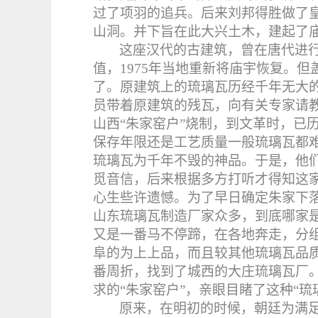
过了项羽的追兵。后来刘邦得胜做了
山洞。并下旨在此大兴土木，建起了
这座汉代的古建筑，曾在唐代进行
值，
1975
年当地重新将庙宇恢复。但
了。原建筑上的琉璃瓦历经千年无大
员带着原建筑的残瓦，向有关专家请
山西“朱家窑户”烧制，到文革时，已
保存年限还是工艺质量一般琉璃瓦都难
琉璃瓦为千年不毁的神品。于是，他们
觅音信，后来根据多方打听才得知这
心生些许遗憾。为了早日确定朱家下
山东琉璃瓦制造厂家众多，到底哪家
又是一番马不停蹄，在各地奔走，分
阜的为上上品，而且较其他琉璃瓦品
番周折，找到了城西的大庄琉璃瓦厂
求的“朱家窑户”，亲眼目睹了这种“琉
原来，在明初的时候，朝廷为满