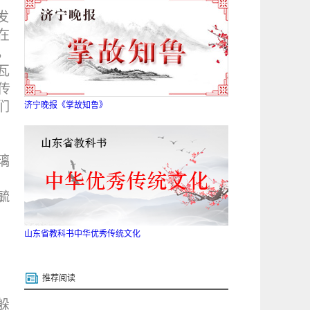
发
在
，
瓦
传
们
济宁晚报《掌故知鲁》
璃
毓
。
山东省教科书中华优秀传统文化
推荐阅读
躲