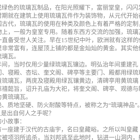
或绿色的琉璃瓦制品，在阳光照耀下，富丽堂皇，闪闪
时期就在建筑上使用琉璃瓦件作为装饰物，从元代开始
国古代，琉璃瓦的使用在种类及颜色上有着严格的定制
物上，一般为皇室专用。随着东西方交流的加强，琉璃
一直备受世人关注。早在
15
世纪中叶，欧洲就有这样的
里非常富有，连屋顶上铺的都是金灿灿的黄金。其实他
琉璃瓦。
年间，当时仅用少量绿琉璃瓦镶边。明弘治年间重建孔
门、寝殿、杏坛、奎文阁、碑亭等主要门、殿都用绿琉
黄琉璃瓦，两庑及寝殿用绿瓦镶黄边，清碑亭用黄琉璃
慈禧懿旨，诏升孔庙为大祀，将奎文阁、碑亭、观德与
为黄琉璃瓦。
、质地坚硬、防火耐酸等特点，被称之为“琉璃神品”
又是出自何人之手呢？
的小故事：
有一座建于汉代的古庙宇，名曰皇藏峪。之所以叫皇藏
次被项羽所追杀，当刘邦逃至此地时，钻进一山洞内，