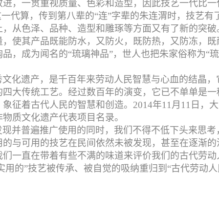
改进，一贯重视质量、色彩和造型，因此技艺一代比一
这一代算，传到第八辈的“连”字辈的朱连渭时，技艺有
上，从色泽、品种、造型和雕琢等方面又有了新的突破
量，使其产品既能防水，又防火，既防热，又防冻，既
品，成为闻名的“琉璃神品”，世人也把朱家俗称为“
秀文化遗产，是千百年来劳动人民智慧与心血的结晶，
的四大传统工艺。经过数百年的演变，它已不单单是一
，象征着古代人民的智慧和创造。
2014
年
11
月
11
日，大
非物质文化遗产代表项目名录。
发现并普遍推广使用的同时，我们不得不低下头来思考
用的与可用的技艺在民间依然未被发现，甚至在逐渐的
我们一直在带着有些不满的味道来评价我们的古代劳动
“实用的”技艺被传承、被自觉的吸纳重归到“古代劳动人