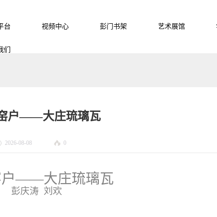
平台
视频中心
彭门书架
艺术展馆
我们
窑户——大庄琉璃瓦
2026-08-08
0
窑户
——
大庄琉璃瓦
彭庆涛
刘欢