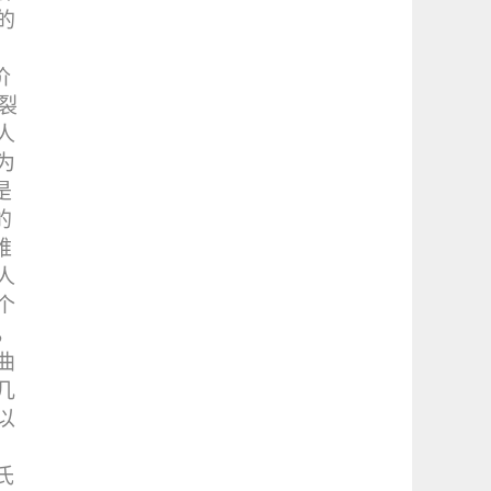
的
价
裂
人
为
是
的
难
人
个
，
曲
几
以
氏