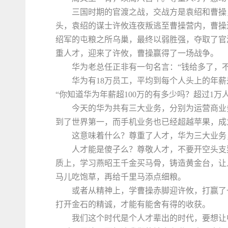
三国时期的官渡之战，交战方是袁绍和曹操
头，袁绍的谋士许攸连夜叛逃至曹操营内，曹操
绍军的屯粮之所乌巢，最终以弱胜强，夺取了官
重人才，迎来了许攸，曹操赢得了一场战争。
华为老总任正非有一句名言：“钱给多了，
华为有18万员工，平均到每个人头上的年薪
“你知道华为年薪超100万的有多少吗？超过1万人
今天的华为共有三大业务，分别为运营商业
到了世界第一，而手机业务也已经超越苹果，成
这意味着什么？尊重了人才，华为三大业务
人才能是傻子么？尊敬人才，不要开空头支
质上，学习燕昭王千金买马骨，铸造黄金台，让
马儿吃饱草，再给千里马添点细粮。
或者从精神上，学曹操赤脚迎许攸，打赢了
打开金石的精诚，才能有能舍有得的收获。
我们这个时代是个人才辈出的时代，要想让