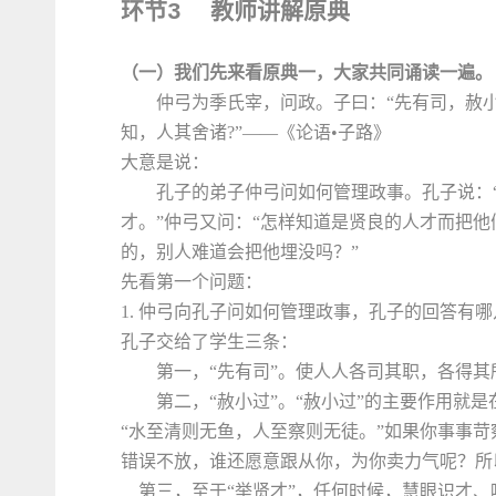
环节
教师讲解原典
3
（一）我们先来看原典一，大家共同诵读一遍。
仲弓为季氏宰，问政。子曰：“先有司，赦小
知，人其舍诸
?
”——
《论语•子路》
大意是说：
孔子的弟子仲弓问如何管理政事。孔子说：
才。”仲弓又问：“怎样知道是贤良的人才而把他
的，别人难道会把他埋没吗？”
先看第一个问题：
1.
仲弓向孔子问如何管理政事，孔子的回答有
哪
孔子交给了学生三条：
第一，“先有司”。使人人各司其职，各得其
第二，“赦小过”。“赦小过”的主要作用就
“水至清则无鱼，人至察则无徒。”如果你事事
错误不放，谁还愿意跟从你，为你卖力气呢？所
第三，至于“举贤才”，任何时候，慧眼识才