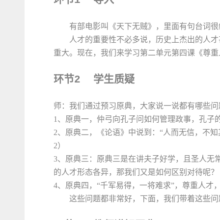
1
有部电影叫《天下无贼》，里面有句台词很经
人才的重要性不必多说，历史上杰出的人才
重大。现在，我们来学习第二单元第四课《尊重
环节
学生质疑
2
师：我们通过预习原典，大家说一说都有哪些问
1、
原典一，
仲弓向孔子问如何管理政事，孔子
2、
原典二，《论语》中说到：“人而无信，不知
2）
3
、原典三：原典三是在讲夫子好学，且圣人无
的人才形态各异，那我们又是如何区别对待呢？ 
4
、原典四，
“千军易得，一将难求”，尊重人才
这些问题都非常好，下面，我们带着这些问