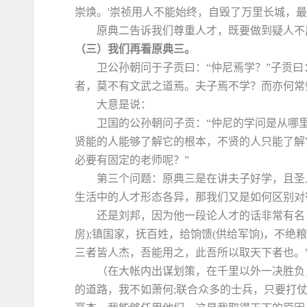
崇焕。'崇祯用人不能始终，自毁了万里长城，
原典二告诉我们尊重人才，既要做到疑人不
（三）我们再看原典三。
卫公孙朝问于子贡曰：“仲尼焉学？”子贡
者，莫不有文武之道焉。夫子焉不学？而亦何常师
大意是说：
卫国的公孙朝问子贡：“仲尼的学问是从哪
贤能的人能够了解它的根本，不贤的人只能了解
必要有固定的老师呢？”
第三个问题：原典三是在讲夫子好学，且圣
生活中的人才形态各异，那我们又是如何区别对
还是刘邦，因为他一段论人才的话非常有名
房);镇国家，抚百姓，给饷馈(供给军饷)，不绝
三者皆人杰，吾能用之，此吾所以取天下者也。
（在大帐内出谋划策，在千里以外一决胜负
的道路，我不如萧何;联合众多的士兵，只要打