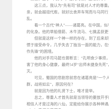
这三点，我认为“先有司”就是对人才的尊重
亲，就会越俎代庖，就好比舍弃车驾而与马同行
乱。
看一个古代“神人”——诸葛亮。在中国，
的化身。他的草船借箭、木牛流马、七擒孟获更
但就是这样一个神一样的存在，到了后来却
惯于接受命令，几乎失去了独当一面的能力，在
作先锋”的困境。
他的对手司马懿也曾断言：“孔明食少事烦
害了他的身心健康，最终54岁“出师未捷身先死
灭。
可见，蜀国的悲剧悲就悲在诸葛亮是“一个
群，战将如云”，原因何在？
就是因为他的礼贤下士，唯才是举。
总之，尊重人才首先就是当领导的要放开手
相信人才是过海的八仙，定能给你展示各种神通