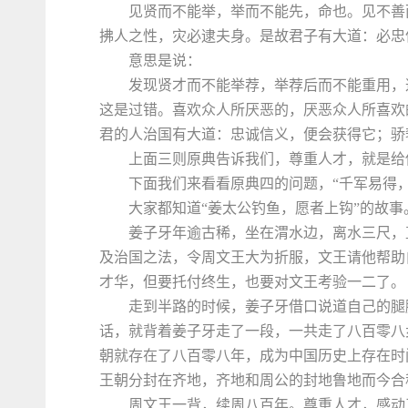
见贤而不能举，举而不能先，命也。见不善
拂人之性，灾必逮夫身。是故君子有大道：必忠
意思是说：
发现贤才而不能举荐，举荐后而不能重用，
这是过错。喜欢众人所厌恶的，厌恶众人所喜欢
君的人治国有大道：忠诚信义，便会获得它；骄
上面三则原典告诉我们，尊重人才，就是给
下面我们来看看原典四的问题，“千军易得
大家都知道“姜太公钓鱼，愿者上钩”的故事
姜子牙年逾古稀，坐在渭水边，离水三尺，
及治国之法，令周文王大为折服，文王请他帮助
才华，但要托付终生，也要对文王考验一二了。
走到半路的时候，姜子牙借口说道自己的腿
话，就背着姜子牙走了一段，一共走了八百零八
朝就存在了八百零八年，成为中国历史上存在时
王朝分封在齐地，齐地和周公的封地鲁地而今合
周文王一背，续周八百年。尊重人才，感动