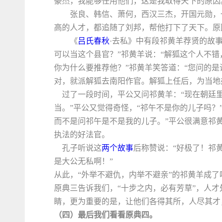
豪杰，我能够任用他们，这是我取得天下的原因
张良、韩信、萧何，西汉三杰，开国元勋，
高的人才，都追随了刘邦，帮他打下了天下。原
《
吕氏春秋
·去私》中有段祁黄羊荐贤的故
可以当这个县官？”祁黄羊说：“解狐这个人不错
你为什么要推荐他？”祁黄羊笑答道：“您问的
对，就派解狐去南阳作官。解狐上任后，为当地
过了一段时间，平公又问祁黄羊：“现在朝廷里
当。”平公又觉得奇怪，“祁午不是你的儿子吗？
而不是问祁午是不是我的儿子。”平公很满意祁
执法的好法官。
孔子听说这
两个故事
后称赞说：“好极了！祁
是大公无私啊！”
从此，“外举不避仇，内举不避亲”的祁黄羊成了
原典三告诉我们，“十步之内，必有芳草”，人
睛，更为重要的是，让他们各得其所，人尽其才
（四）最后我们看看原典四。