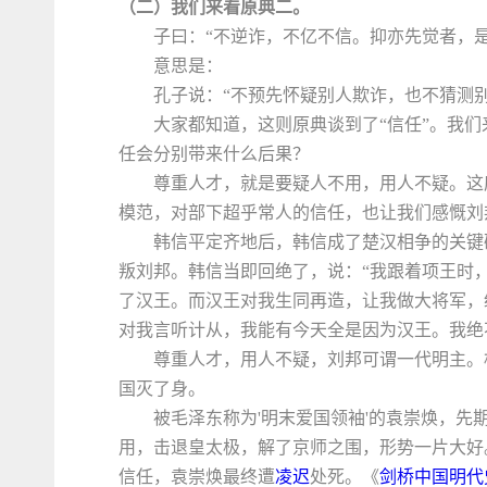
（二）我们来看原典二。
子曰：“不逆诈，不亿不信。抑亦先觉者，是
意思是：
孔子说：“不预先怀疑别人欺诈，也不猜测
大家都知道，这则原典谈到了“信任”。我们
任会分别带来什么后果？
尊重人才，就是要疑人不用，用人不疑。这
模范，对部下超乎常人的信任，也让我们感慨刘
韩信平定齐地后，韩信成了楚汉相争的关键
叛刘邦。韩信当即回绝了，说：“我跟着项王时
了汉王。而汉王对我生同再造，让我做大将军，
对我言听计从，我能有今天全是因为汉王。我绝
尊重人才，用人不疑，刘邦可谓一代明主。
国灭了身。
被毛泽东称为'明末爱国领袖'的袁崇焕，先
用，击退皇太极，解了京师之围，形势一片大好
信任，袁崇焕最终遭
凌迟
处死。《
剑桥中国明代