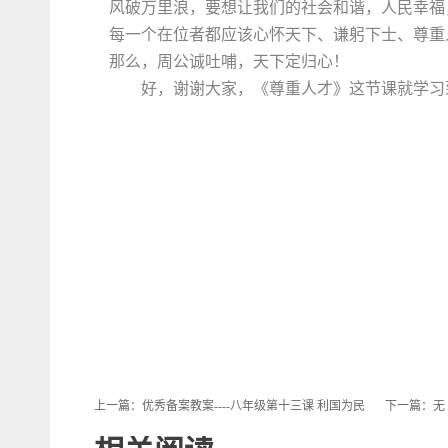
风破万里浪，要想让我们的社会和谐，人民幸福
每一个在位者都应该心怀天下、谦躬下士、尊重
那么，周公诚吐哺，天下定归心！
好，谢谢大家，《尊重人才》这节课就学习
上一篇：
优秀备案教案----八年级第十三课 利国为民
下一篇：无