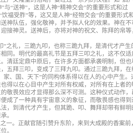
迎神”与“送神”，这是人神“精神交会”的重要形式和过
与“饮福受胙”等，这又是人神“经物交会”的重要形式
和送神队伍，强化敬神，并予拟人化的效果。神在不
，迎接神灵。送神后，亦将对神的祝文、陈拜的帛等
叩”之礼，三跪九叩，也称三跪九拜，是清代才产生
甚相同。明代的最高礼节是五拜三叩之礼，这不仅适
上。清廷定鼎中原后，在许多方面都承袭明制，但也
是，五拜三叩，变成了三拜九叩。通过三跪九拜，在
、家、国、天下”的同构体系得以在人的心中产生。
姓也得以在心目中产生对所有权威，对所有在上者的
生的敬畏效应才显得那么深不可测。这种仪式动作，
作便成了一种具有宇宙意义的象征，而敬畏感也得到
礼法，到清代才产生，但其跪、叩、舞拜却带有鲜明
继承。
礼之一。正献官随引赞升东阶，来到大成殿的香案前
原位。