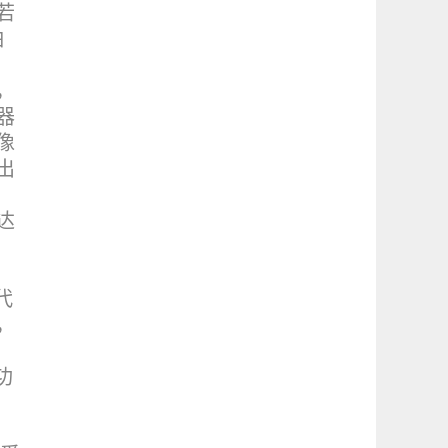
若
怕
，
器
像
出
达
代
，
功