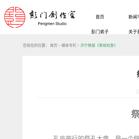
首页
新闻
彭门弟子
关于
您现在的位置：
首页
>
媒体专栏
>
济宁晚报《掌故知鲁》
孔庙举行的祭孔大典，是一个既