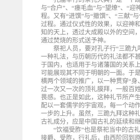
与“合户”、“瘗毛血”与“望燎”、“
程。又有“进馔”与“撤馔”、“三献”
过程。通过仪式性的效果，以迎神
知的天上，透过大成殿以外的空间
通过焚烧的形式送予神。
祭祀人员，要对孔子行“三跪九
一种礼法，与历朝历代的礼法都不
于国内，也适用于与诸藩国的关系
可能展现其不同于明朝的一面。于
横两个领域的推广，以一种贯穿“身
过一次又一次的顶礼膜拜，一般百
畏感。也正是如此，这种礼节所产
配以一套儒学的宇宙观，每一个动
一步的上升。虽然，三跪九拜这种
古礼成分，应是中国古礼的延续和
“饮福受胙”也是祭祀当中的古
接爵、受胙，行礼后，由西阶回到