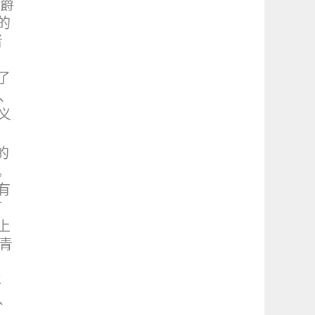
分爵
的
者
。
了
、
义
的
。
有
钉
上
青
年
、