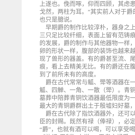
上遂也。俛而啄，仰而四顾，其虑
戈然，两柱为耳。”其实前人对于爵
也只是臆说。
早期爵的制作比较淳朴，器身之
三只足比较纤细，表面上留有范铸
的发展，爵的制作与其他器物一样
卵的形状一样，腹部的装饰也越来
现了兽形的器盖。有的爵甚至流、
痕，看上去精美无比。有的爵还在
到了前所未有的高度。
爵在古代常常与觚、斝等酒器在一
觚、四觯、一角、一散（斝）。青铜
墓葬中陪葬青铜饮酒器最低限度为
最大的青铜爵群出土于殷墟妇好墓
爵在古代除了指饮酒器外，还可以
臣的封赐。
既然有禄（俸禄），必定
“爵”，也就有酒可以喝，可以享受