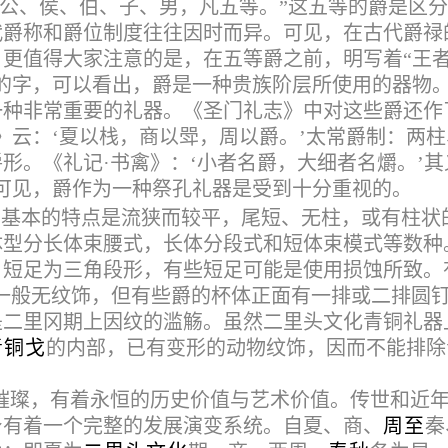
，公、侯、伯、子、男，凡五等。”这五等的爵是区
代爵称和爵位制度往往因时而异。
可见，在古代爵禄
更值得大家注意的是，在五等爵之前，明写着“王
的字，可以看出，爵是一种贵族阶层所使用的器物
一种非常重要的礼器。《圣门礼志》中对这些爵还作
》云：‘夏以栈，商以斝，周以爵。’太常爵制：两柱
形。《礼记·书禽》：‘小者名爵，大细者名爝。’其
可见，爵作为一种祭孔礼器是受到十分重视的。
，基本的特点是流狭而较平，尾短、无柱，或有柱状
体型分长体束腰式，长体分段式和短体束模式等数种
，短足为三角段形，有些短足可能是使用损蚀所致。
一般无纹饰，但有些爵的杯体正面有一排或二排圆
是二里冈期上因纹的滥觞。虽然二里头文化青铜礼器
青铜戈
的内部，已有变形的动物纹饰，因而不能排除
璀璨，有着永恒的历史价值与艺术价值。传世和近
身有着一个完整的发展演变系统。自夏、商、
周至
秦