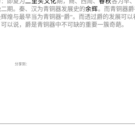
为：即夏为
二里头文化
期，商、西周、
春秋
各为早
晚二期。秦、汉为青铜器发展史的
余辉
。而青铜器爵
辉煌与最早当为青铜器“爵”。而透过爵的发展可以
。可以说，爵是青铜器中不可缺的重要一簇奇葩。
分享到：