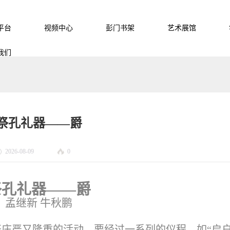
平台
视频中心
彭门书架
艺术展馆
我们
祭孔礼器——爵
2026-08-09
0
祭孔礼器——爵
孟继新 牛秋鹏
庄严又隆重的活动，要经过一系列的仪程。如“启户