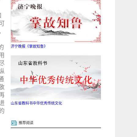
和
可
，
的
济宁晚报《掌故知鲁》
用
尽
纵
通
敬
再
进
山东省教科书中华优秀传统文化
的
推荐阅读
，