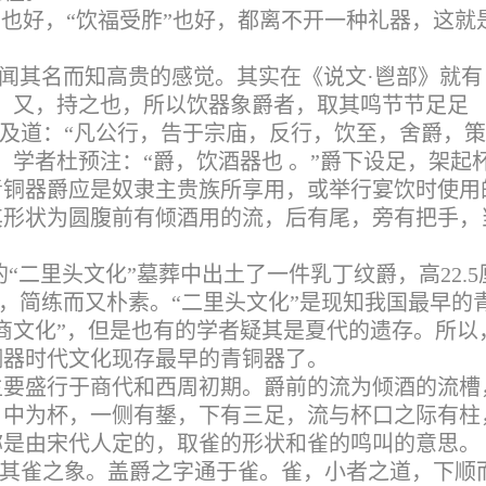
”也好，“饮福受胙”也好，都离不开一种礼器，这就
闻其名而知高贵的感觉。其实在《说文·鬯部》就有
。又，持之也，所以饮器象爵者，取其鸣节节足足
提及道：“凡公行，告于宗庙，反行，饮至，舍爵，
、学者杜预注：“爵，饮酒器也 。”爵下设足，架起
青铜器爵应是奴隶主贵族所享用，或举行宴饮时使用
其形状为圆腹前有倾酒用的流，后有尾，旁有把手，
“二里头文化”墓葬中出土了一件乳丁纹爵，高22.5
珑，简练而又朴素。“二里头文化”是现知我国最早的
商文化”，但是也有的学者疑其是夏代的遗存。所以
铜器时代文化现存最早的青铜器了。
主要盛行于商代和西周初期。爵
前的流为倾酒的流槽
，中为杯，一侧有鋬，下有三足，流与杯口之际有柱
称是由宋代人定的，取雀的形状和雀的鸣叫的意思。
取其雀之象。盖爵之字通于雀。雀，小者之道，下顺