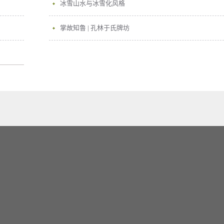
冰雪山水与冰雪化风格
掌故知鲁 | 孔林于氏牌坊