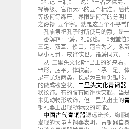
《礼记·王制》上说：“王者之禄爵
禄等级、官衔大小的五个标准。
后
等级何等森严，界限是何等的分明！
之爵禄”五个字。就是这五个不寻常
孔庙祭祀孔子时所使用的爵，是
一番解释：“爵，礼器也。《明堂位
三足、双耳、侈口，范金为之，象爵
取小为贵，戒贪饮也。福爵同式。”
从“二里头文化期”出土的爵来看
雏形，底平。体较扁，下承三足。
足有长短两类，长足为三角尖锥形
的做成镂空状。
二里头文化青铜器
状纹饰。有的腹有圆饼状突起，当
未见动物形纹饰，但二里头出土的
铜礼器上出现动物纹的可能。
中国古代青铜器
源远流长，绚丽
发现的大量青铜器表明，青铜器自