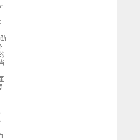
是
：
策勋
杯
的
当
厘
青
，
，
，
而