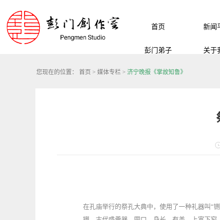
首页
新闻
彭门弟子
关于
您现在的位置：
首页
>
媒体专栏
>
济宁晚报《掌故知鲁》
在孔庙举行的祭孔大典中，使用了一种礼器叫“铏
铏，古代盛羹器。圆口、身长、有盖、上宽下窄、