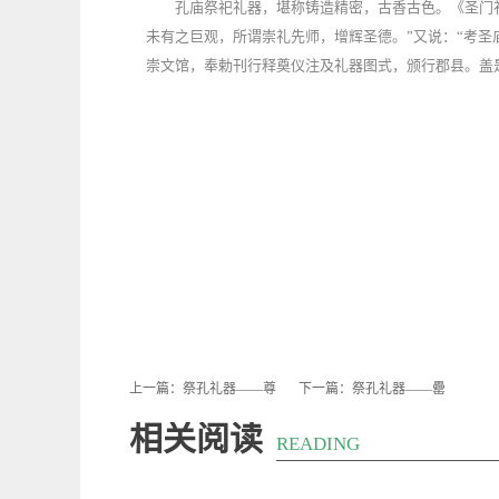
孔庙祭祀礼器，堪称铸造精密，古香古色。《圣门
未有之巨观，所谓崇礼先师，增辉圣德。”又说：“考
崇文馆，奉勅刊行释奠仪注及礼器图式，颁行郡县。盖
上一篇：
祭孔礼器——尊
下一篇：
祭孔礼器——罍
相关阅读
READING