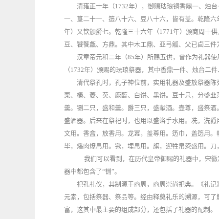
清雍正十年（1732年），御赐珐琅铜香鼎一、烛
一、簋二十一、笾八十六、豆八十六，皆有盖。乾隆六年
年）又钦颁爵七。乾隆三十六年（1771年）颁商周十
豆、饕餮甗、方鼎。其中木工鼎、亚弓觚、父已卣三件
汉章帝元和二年（85年）所赐五供，曾作为礼器
（1732年）颁赐的珐琅祭器，其中香鼎一件、烛台二
清代祭孔时，孔子神位前，实用礼器及盛放祭器陈
栗、榛、菱、芡、鹿醢、白饼、黑饼。豆十只，分盛韭
羹。铏二只，盛和羹。爵三只，盛献酒。壶尊，盛祭酒
盛酒器。后来在祭祀时，也用以盛浴手水用。冼，洗爵
文用。香盒，放香用。龙冪，盖尊用。笾巾，盖笾用。
毕，燔肉燎帛用。锹，埋帛用。旗，迎牲帛粢盛用。刀
我们可以看到，在历代皇帝御赐的礼器中，宋徽宗政和
器中都包含了“铏”。
祀孔礼仪，其制源于商周，商周崇尚祀典。《礼记
元素，包括祭器、祭品等。经由释奠礼乐的溯源，可了
富，这其中最主要的组成部分，还包括了礼器的配制。