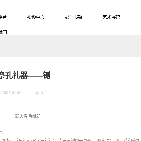
平台
视频中心
彭门书架
艺术展馆
我们
祭孔礼器——铏
2026-08-09
0
彭庆涛 孟继新
”。
如杯。《仪礼·公食大夫礼》：“宰夫设铏四于豆西。”郑玄注：“铏，菜和羹之