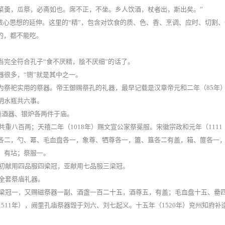
菜羹，瓜祭，必斋如也。席不正，不坐。乡人饮酒，杖者出，斯出矣。”
一核心思想的延伸。这里的“精”，包含对饮食的质、色、香、烹调、应时、切割、
的，都不能吃。
当完全符合孔子“食不厌精，脍不厌细”的话了。
很多，“铏”就是其中之一。
为祭祀实用的祭器。帝王御赐祭孔的礼器，最早记载是汉章帝元和二年（85年
明水瓶共六事。
奠酒器、银炉各两件于庙。
共重八百两；天禧二年（1018年）赐文宣公家祭冕服。宋徽宗政和元年（1111
各二，勺、冪、毛血盘各一，象尊、牺尊各一，簠、簋各二有盖，箱、篚各一
，有坫；祭服一。
庙初献用四品服四梁冠，亚献用七品服三梁冠。
造全套祭庙礼器。
七梁冠一，又赐磁祭器一副、酒盏一百二十五，酒尊五，有盖；毛血盘十五、罍
511年），阙里孔庙祭器毁于刘六、刘七起义。十五年（1520年）兖州知府补