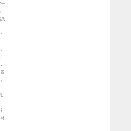
二十
7
夔凤
十年
枣、
太
罍，
贴祝
用。
礼
古礼
化财