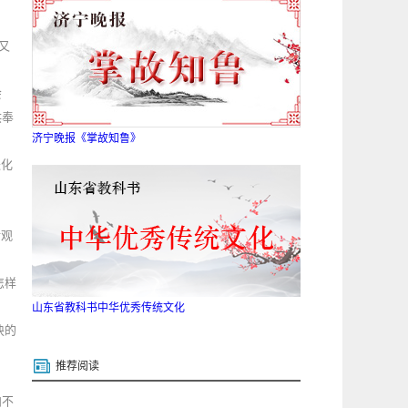
又
会
供奉
济宁晚报《掌故知鲁》
进化
食观
怎样
山东省教科书中华优秀传统文化
块的
推荐阅读
肉不