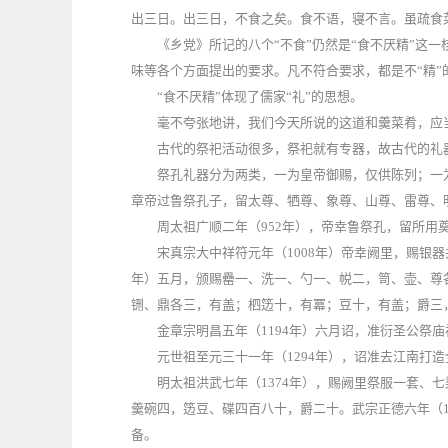
出三日。出三日，不食之矣。食不语，寝不言。虽疏食
《乡党》所记的八个“不食”仍然是“食不厌精”这
味等各个方面提出的要求。凡不符合要求，都是不“精”
“食不厌精”体现了儒家“礼”的思想。
毫不夸张地讲，我们今天所说的这道和羹菜肴，应
古代的祭祀活动很多，祭祀就有专器，故古代的礼器
祭孔礼器分为两类，一为皇帝御赐，仅供陈列；一
章帝过鲁祭孔子，留太尊、牺尊、象尊、山尊、雷尊、
周太祖广顺二年（952年），帝幸鲁祭孔，留所用
宋真宗大中祥符元年（1008年）帝幸阙里，赐银器
年）五月，颁赐罍一、洗一、勺一、帨二，笥、壶、尊
铏、鼎各三，有盖；柶笾十，有冪；豆十，有盖；爵三
金章宗明昌五年（1194年）六月诏，准衍圣公祭
元世祖至元三十一年（1294年），诏准去江南打
明太祖洪武七年（1374年），赐阙里祭服一套、
羹碗四，笾豆、碟四百八十，爵二十。武宗正德六年（1
备。