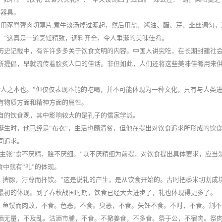
的器具。
，用豕脊膂肉切薄片,煮牛淡汤焯过漉起，然后用盐、酱油、醋、芹、韭丝调匀，
。”这真是一道烹饪精致，调料齐全，令人垂涎的美味佳肴。
历史记载中，有许许多多关于饮食文明的内容。中国人讲究吃，在长期封建社
所提倡，早就流传着脍炙人口的佳话。非但如此，人们还将这些美味佳肴用来
活人之本也。”但仅仅表现本能的吃喝，并不可能体现为一种文化，只有与人类
有物质方面和精神方面的属性。
自的饮食观，其中影响较大的是孔子的儒家学派。
诞生时，他已经是“布衣”，生活也颇清贫，但他在提出对饮食追求所形成的饮
同追求。
主张“食不厌精，脍不厌细。”以不厌精细为前提，对饮食提出具体要求，应当
食中就有“礼”的体现。
、捭豚，汙尊而抔饮。”这是说礼的产生，是从饮食开始的。古时把黍米切割成
最初的体现。到了春秋战国时期，饮食已经大大进步了，礼也体现得更多了。
餲，鱼馁而肉败，不食。色恶，不食。臭恶，不食。失饪不食。不时，不食。割不
酒无量，不及乱。沽酒市脯，不食。不撤姜食，不多食。祭于公，不宿肉。祭