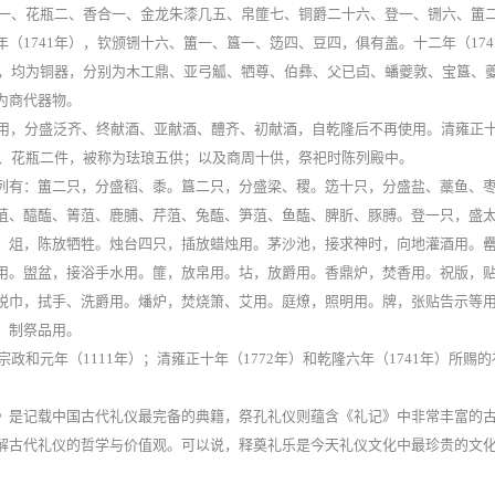
台一、花瓶二、香合一、金龙朱漆几五、帛篚七、铜爵二十六、登一、铏六、簠
（1741年），钦颁铏十六、簠一、簋一、笾四、豆四，俱有盖。十二年（174
供，均为铜器，分别为木工鼎、亚弓觚、牺尊、伯彝、父已卣、蟠夔敦、宝簋、
为商代器物。
使用，分盛泛齐、终献酒、亚献酒、醴齐、初献酒，自乾隆后不再使用。清雍正
件、花瓶二件，被称为珐琅五供；以及商周十供，祭祀时陈列殿中。
列有：簠二只，分盛稻、黍。簋二只，分盛梁、稷。笾十只，分盛盐、藁鱼、
菹、醯醢、箐菹、鹿脯、芹菹、兔醢、笋菹、鱼醢、脾肵、豚膊。登一只，盛
。俎，陈放牺牲。烛台四只，插放蜡烛用。茅沙池，接求神时，向地灌酒用。
用。盥盆，接浴手水用。篚，放帛用。坫，放爵用。香鼎炉，焚香用。祝版，
帨巾，拭手、洗爵用。燔炉，焚烧箫、艾用。庭燎，照明用。牌，张贴告示等
，制祭品用。
元年（1111年）；清雍正十年（1772年）和乾隆六年（1741年）所赐的
》是记载中国古代礼仪最完备的典籍，祭孔礼仪则蕴含《礼记》中非常丰富的
解古代礼仪的哲学与价值观。可以说，释奠礼乐是今天礼仪文化中最珍贵的文