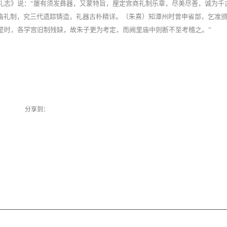
礼志》说：“屡有须发彝器，又蒙特旨，厘定宫商礼制乐章，尽美尽善，诚为千
圣庙礼制，究三代遗踪铸造，礼器古朴精详。（朱熹）知潭州时曾申省部，乞准
是时，各学宫旧制残缺，故朱子更为考定，而阙里庙中则断不至考稽之。”
分享到：