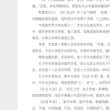
器。”这里，郑玄明确指出，铏是在礼仪中盛放和羹用
和羹是什么？《圣门礼志》作了如下解释：“和羹
切猪腰如荔形盖面，临时用淡牛肉煮汁浇蒲，勺之铏内
中国是世界文明古国之一，烹饪文化源远流长，在
中，被历来的帝王将相、骚人墨客、或雅或俗的美食者
神灵，以表示对神的虔诚之意。
本来，饮食是人类赖以生存的机体本能，“饮食，
相结合，才进入体现文化的阶段。历来的中国烹饪，都
春秋战国时期，百家争鸣。各个学派也都提出了各
孔子的先祖曾是宋国的宗室，到公元前五世纪孔子
念，并非是个人生活的写照，而是士大夫阶层的一种共
孔子的饮食观点，集中记录在《论语·乡党》篇，他
办，不应当怎样办。儒家思想讲“仁”、讲“礼”，当然饮
《礼记·礼运》云：“夫礼之初，始于饮食。其燔黍
猪肉烤熟而食，用双手捧着小坑里的积水喝，都是礼的
《论语·乡党》：“食不厌精，脍不厌细。食饐而
正，不食。不得其酱，不食。肉虽多，不使胜食气。唯