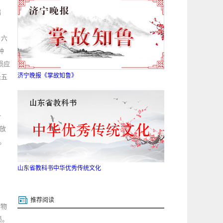
鹅
。六
钟
埙应
济宁晚报《掌故知鲁》
悬五
一
放
。
山东省教科书中华优秀传统文化
推荐阅读
博物
埙。