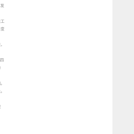
可发
造工
口变
能，
冬四
的
期。
段。
配
，
、