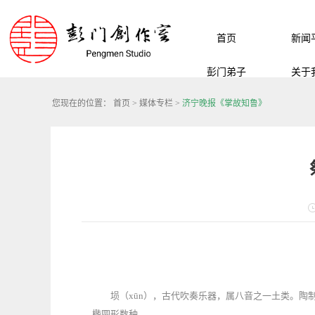
首页
新闻
彭门弟子
关于
您现在的位置：
首页
>
媒体专栏
>
济宁晚报《掌故知鲁》
埙（xūn），古代吹奏乐器，属八音之一土类。陶
椭圆形数种。