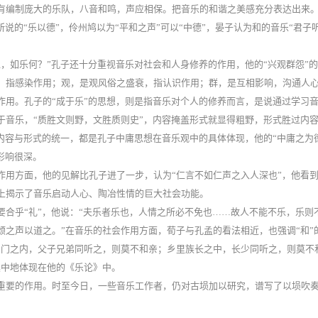
有编制庞大的乐队，八音和鸣，声应相保。把音乐的和谐之美感充分表达出来
说的“乐以德”，伶州鸠以为“平和之声”可以“中德”，晏子认为和的音乐“君子
，如乐何？”孔子还十分重视音乐对社会和人身修养的作用，他的“兴观群怨”
，指感染作用；观，是观风俗之盛衰，指认识作用；群，是互相影响，沟通人
作用。孔子的“成于乐”的思想，则是指音乐对个人的修养而言，是说通过学习
于音乐，“质胜文则野，文胜质则史”，内容掩盖形式就显得粗野，形式胜过内
内容与形式的统一，都是孔子中庸思想在音乐观中的具体体现，他的“中庸之为
形响很深。
作用方面，他的见解比孔子进了一步，认为“仁言不如仁声之入人深也”，他看
上揭示了音乐启动人心、陶冶性情的巨大社会功能。
合乎“礼”，他说：“夫乐者乐也，人情之所必不免也……故人不能不乐，乐则
之声以道之。”在音乐的社会作用方面，荀子与孔孟的看法相近，也强调“和”
闺门之内，父子兄弟同听之，则莫不和亲；乡里族长之中，长少同听之，则莫不
集中地体现在他的《乐论》中。
重要的作用。时至今日，一些音乐工作者，仍对古埙加以研究，谱写了以埙吹