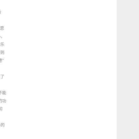
。
听
的思
心，
音乐
容则
德”
到了
不能
的功
和
奏的