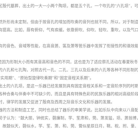
区殷代墓葬，出土的一大一小两个陶埙，都是五个孔，一个吹孔的“六孔埙”，
然外形尚未定制，但由于按音孔的增加而吹奏的音列也就不同，所以，对于制
有提高。比如，唇有俯仰，气有疾缓。依靠俯吹、仰吹、轻吹、重吹，以及气
有的音色、音域等性能，在高音篪、笛及箫等管乐器中发挥了衔接性的和谐效
这是因为形制大小而有其音高和音色的不同，这也是为了适应祭孔活动在春夏秋
的六孔和七孔陶，对照古代一孔、二孔、三孔以及后来的六孔等各种不同形制
用期”、“原始型旋律吹奏期”和“固定音程关系期”。
出土的六孔埙，是这一乐器已经发展到具有固定音程关系和一定音阶序列的时
各种合奏与伴奏中不可缺少的，而且是具有特殊色彩的民族乐器的相对高级阶
时，律学的发展又促进了殷商及西周之际音乐文化和乐器的发展。
器的方法和制造工艺，同时也总结了器乐的审美学说。比如乐队中向来以八音
荀子认为：“鼓大丽，钟统实，磬廉制，竽、笙肃和，筦、箫发猛，埙、篪翁博
。故鼓似天，磬似水，竽、笙、箫、和、
筦、籥似星辰日月，鞉、柷、拊、鞷