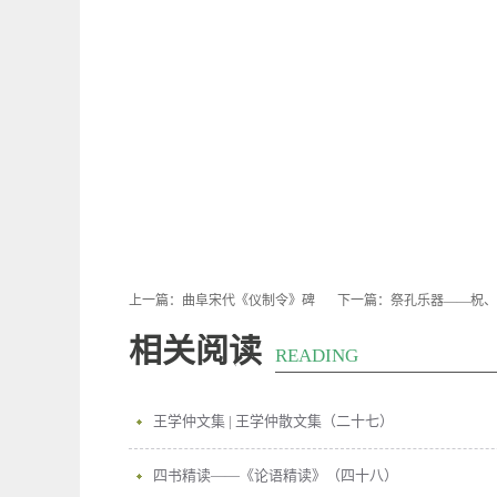
上一篇：
曲阜宋代《仪制令》碑
下一篇：
祭孔乐器——柷、
相关阅读
READING
王学仲文集 | 王学仲散文集（二十七）
四书精读——《论语精读》（四十八）