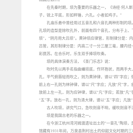
在先秦时期，埙为重要的乐器之一，《诗经·何人斯
子，锐上平底，形如秤锤，六孔。小者如鸡子。”
孔庙乐悬中曾经用过五音孔和六音孔两种形制的埙
孔埙的造型是除吹孔外，前面有四个音孔，分布于上、
埙”，“阴月用大吕埙”。黄钟埙应律管，形制律分是：
吕管，其形制律分是：内高二寸一分三厘三毫，腰内径
彩旒苏。在合乐时，乐生双手捧埙吹奏。
埙的具体演奏方法，《圣门乐志》说：
吹时先以两手名指曲蟠埙底，作环抱状，而两手大
孔，平气俯唇轻而吹之，则为黄钟律，谱以“四”字应；
前上右一孔则为林钟律，谱以“尺”字应；凡放“尺”字，
放前上左一孔，则为应钟律，谱以“凡”字应；若放“凡”
“五”字。放右一孔，则为清大律，谱以“五”字应；凡
古人吹埙，讲究气口，急吹则音不响，缓吹则音不
埙是我国古老的乐器之一。
在今浙江杭州湾河姆渡遗址出土的“一音孔”陶埙
馆藏有1931年间，万泉县荆村出土的仰韶文化时期的