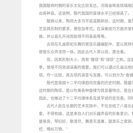
我国殷商时期的音乐文化比较发达，河南省辉县琉璃阁
出各种音。这说明，殷代我国的音律水平已经很高了。
殷商以来，陶埙大多为平底或鹅卵状。这时期，虽
艺及其形制的要求，便愈加考究。在演奏技巧方面亦渐
换，并以音孔开闭而取得不同音高等等。
古埙在孔庙祭祀乐舞的管弦乐器编配中，是以其特
使管乐众声浑然一体。因此古代人常以埙、篪合奏。
埙，因其形制大小，而有“雅埙”和“颂埙”之称。
季，使用不同宫调演奏的需要。我们可以通过孔庙沿用
埙，作一比较，其古埙的演变与发展，可以划分为“食猎实
殷代是我国十二平均律趋向完备的历史时期。殷墓
这时期的陶埙，是以吹奏各种旋律为其显著特点，是在
因此，也推动了十二平均律体系及其学说的定完善。同
古代人民在长期的艺术实践中，不仅总结了八音乐
套，不得有缺，这是来自人们对乐器声音的形象意识。
瑟易良，琴妇好，歌清尽，舞意天道兼，鼓其乐之君邪
椌、楬似万物。”