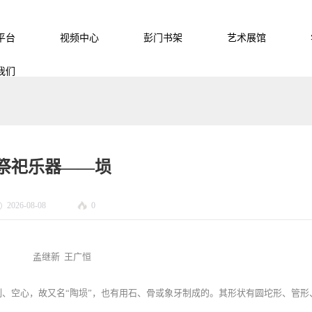
平台
视频中心
彭门书架
艺术展馆
我们
祭祀乐器——埙
2026-08-08
0
孟继新 王广恒
制、空心，故又名“陶埙”，也有用石、骨或象牙制成的。其形状有圆坨形、管形