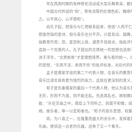
早在西周时期的各种祭祀活动或大型乐舞表演，都
中国古代所说的“和”，带有浓厚的伦理色彩。魏绛所
之。以平其心，心平德和”。
自孔子起，把音乐与仁德联系起来，他说“人而不仁
想虽然指的是诗，但与音乐也分不开。兴是发动、鼓舞
指教育作用；怨，是怨刺上政，谴责不良政治，指批评
造就一个完善的人。孔子提出的文质统一的思想也适用
流于浮华，“文质彬彬”才是理想境界。美与善的统一，
的思想，“乐而不淫，哀而不伤”的批评标准，对后代的
孟子是儒家学说的第二个代表人物，在音乐的教育
音乐比语言具有更为强烈的染力，这就在更深刻的意义
荀子是先秦儒家的最后一个代表人物，他认为音乐要
无形，形而不为道，则不能无乱。先恶其乱也，故制雅颂
能：“乐在宗庙之中，君臣上下同听之，则莫不和敬；
顺。故乐者，审一以定和者也。”荀子的音乐思想，较
埙，为八音之一，在隆重而盛大的合乐中，发挥着
乐曲，使埙这一古老的乐器，迎来了又一个春天。