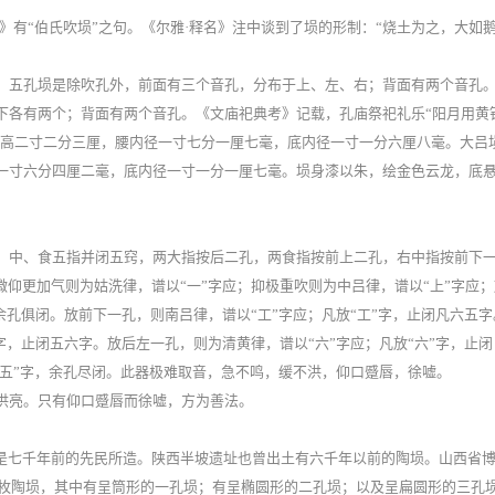
》有“伯氏吹埙”之句。《尔雅·释名》注中谈到了埙的形制：“烧土为之，大如
。五孔埙是除吹孔外，前面有三个音孔，分布于上、左、右；背面有两个音孔
下各有两个；背面有两个音孔。《文庙祀典考》记载，孔庙祭祀礼乐“阳月用黄
内高二寸二分三厘，腰内径一寸七分一厘七毫，底内径一寸一分六厘八毫。大吕
一寸六分四厘二毫，底内径一寸一分一厘七毫。埙身漆以朱，绘金色云龙，底
、中、食五指并闭五窍，两大指按后二孔，两食指按前上二孔，右中指按前下
微仰更加气则为姑洗律，谱以“一”字应；抑极重吹则为中吕律，谱以“上”字应；
余孔俱闭。放前下一孔，则南吕律，谱以“工”字应；凡放“工”字，止闭凡六五字
字，止闭五六字。放后左一孔，则为清黄律，谱以“六”字应；凡放“六”字，止闭
放“五”字，余孔尽闭。此器极难取音，急不鸣，缓不洪，仰口蹙唇，徐嘘。
洪亮。只有仰口蹙唇而徐嘘，方为善法。
，是七千年前的先民所造。陕西半坡遗址也曾出土有六千年以前的陶埙。山西省
三枚陶埙，其中有呈筒形的一孔埙；有呈椭圆形的二孔埙；以及呈扁圆形的三孔