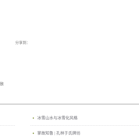
分享到：
敔
冰雪山水与冰雪化风格
掌故知鲁 | 孔林于氏牌坊