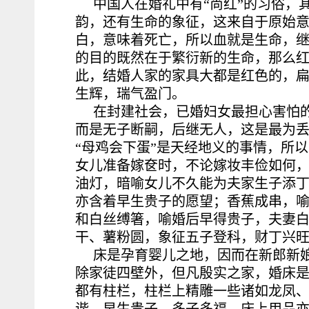
中国人在婚礼中有“尚红”的习俗，
韵，还有生命的象征，这来自于原始
白，意味着死亡，所以血就是生命，
的目的既然在于繁衍新的生命，那么
此，结婚人家的家具大都是红色的，
生辉，瑞气盈门。
在封建社会，已婚妇女最担心害怕
而是无子断嗣，后继无人，这是最为
“母鸡会下蛋”是天经地义的事情，所
女儿准备嫁奁时，不论嫁妆丰俭如何
油灯，暗喻女儿不久能为夫家生子添丁
亦含着早生贵子的愿望；香蕉成串，喻“
和白丝缚箸，喻婚后早得贵子，夫妻
干、薯粉圆，象征五子登科，财丁兴
床是孕育婴儿之地，因而在新郎新
除家徒四壁外，但凡殷实之家，婚床
都有柱栏，柱栏上精雕一些诸如龙凤