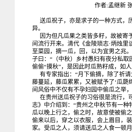
作者:孟继新 
送瓜祝子，亦是求子的一种方式，
异。
因为但凡瓜果之类皆多籽，故被寄
间流行开来。清代《金陵琐志·炳烛里
至菜园，摘一瓜，回，以为宜男之兆。谓
子曰：“（中秋）乡村愚妇有夜分私取园
偷偷“摸秋”，是因此时瓜熟籽成，如
有专家指出：“月下偷摘，除了祈
藤蔓延，藤瓜累累，又被赋予了‘瓜瓞
间风俗中不仅有不孕妇园中偷瓜之举，
在贵州送瓜祝子的习俗很是流行，
志》中介绍到：“贵州之中秋节有一种
瓜以晚上行之，偷之时，故意使被偷
偷来以后，穿之以衣服，会上眉目，
家。受瓜之人，须请送瓜之人食一顿