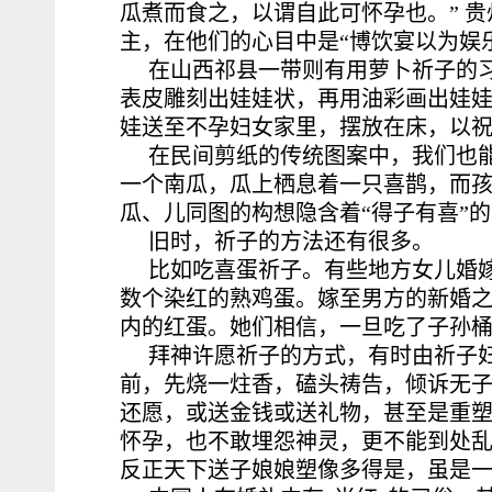
瓜煮而食之，以谓自此可怀孕也。” 
主，在他们的心目中是“博饮宴以为娱
在山西祁县一带则有用萝卜祈子的
表皮雕刻出娃娃状，再用油彩画出娃
娃送至不孕妇女家里，摆放在床，以
在民间剪纸的传统图案中，我们也能
一个南瓜，瓜上栖息着一只喜鹊，而孩
瓜、儿同图的构想隐含着“得子有喜”
旧时，祈子的方法还有很多。
比如吃喜蛋祈子。有些地方女儿婚嫁
数个染红的熟鸡蛋。嫁至男方的新婚
内的红蛋。她们相信，一旦吃了子孙
拜神许愿祈子的方式，有时由祈子
前，先烧一炷香，磕头祷告，倾诉无
还愿，或送金钱或送礼物，甚至是重
怀孕，也不敢埋怨神灵，更不能到处
反正天下送子娘娘塑像多得是，虽是