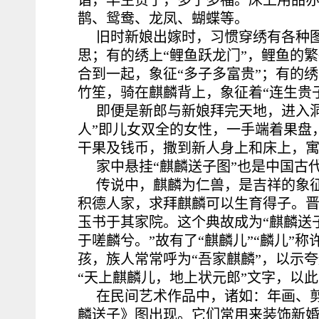
谐，早生贵子，多子多福。床上用品
鹊、鸳鸯、龙凤、蝴蝶等。
旧时新娘出嫁时，习惯穿绣有各种图
思；有的绣上“鲤鱼跃龙门”，鲤鱼的
合到一起，象征“多子多富贵”；有的
竹笙，骑在麒麟背上，象征着“连生贵
即便是新郎与新娘拜完天地，进入
人”即儿女双全的女性，一手端着果盘
干果及钱币，撒到新人身上和床上，
家中悬挂“麒麟送子图”也是中国古
传说中，麒麟为仁兽，是吉祥的象
积德人家，求拜麒麟可以生育得子。
玉书于其家院。这个典故成为“麒麟送
于嗟麟兮。”故有了“麒麟儿”“麟儿”
孩，族人常常呼为“吾家麒麟”，以示
“天上麒麟儿，地上状元郎”文字，以
在民间艺术作品中，诸如：年画、
麟送子》图出现。它们常用来装饰新