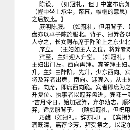
陈设。（如冠礼，但于中堂布席
（幄中坐上承尘，帟幕，帷幄的意思
之后放此。】
厥明陈服。（如冠礼，但用背子、
盘亦以卓子陈於服北。背子、冠笄各
人守之，长女则布席于阼阶上之东少
序立。（主妇如主人之位，将笄者
宾至，主妇迎入升堂。（如冠礼，
主妇出门左，西向再拜。宾答拜主妇
升。主妇由阼阶，先升，少东西向。
将及笄者出房，南向。迎宾入，从主
右，向席，即席西向跪。宾者即席为
升复位。执事者以冠笄盘进，宾降一
“吉月令日，始加冠笄，弃尔幼志，顺
笄，适房服背子。（略如冠礼，但祝
乃醮（如冠礼，辞亦同）。【宾揖
酒既清，嘉荐令芳，拜受祭之，以定