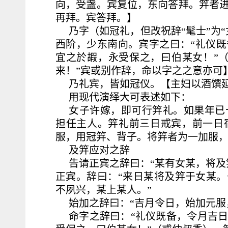
向，受盏。宾复位，东向答拜。笄者
再拜。宾答拜。】
乃字（如冠礼，但改祝辞“髦士”为
西阶，少东南向。宾字之曰：“礼仪
宜之於嘏，永受保之，曰伯某女！”
来！”宾或别作辞，命以字之之意亦可
乃礼宾，皆如冠仪。【主妇以酒馔
用现代演绎大可表述如下：
女子许嫁，即可行笄礼。如果年已
担任主人。笄礼前三日戒宾，前一日
服，用冠笄、背子。将笄者为一加服
及笄应对之辞
告请正宾之辞曰：“某有女某，将及
正宾。辞曰：“来日某将及笄于女某。
不夙兴，某上某人。”
始加之辞曰：“吉月令日，始加元服
命字之辞曰：“礼仪既备，令月吉