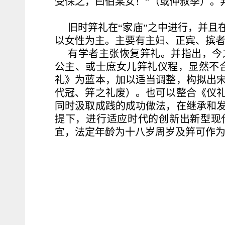
受保之，曰伯某女！”（或仲叔季）。
旧时笄礼在“家庙”之中进行，并且
以女性为主。主要有主妇、正宾、摈
有学者主张恢复笄礼。并指出，今
公主、或士庶女儿笄礼仪程，显然不
礼》为蓝本，加以适当调整，构拟出
代冠、笄之礼废）。也可以整合《仪
同时汲取成践的成功做法，在继承和
提下，进行适应时代的创新出新型现
宜，法定年龄为十八岁周岁及笄可作