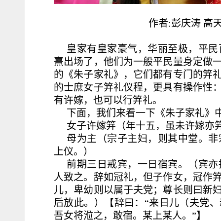
作者:彭庆涛 高
皇家有皇家豪气，华丽至极，平民
熹出场了，他们为一般平民量身定做
的《朱子家礼》，它们都有专门的笄
的士庶女子笄礼仪程，更具有操作性
有许嫁，也可以行笄礼。
下面，我们来看一下《朱子家礼》
女子许嫁笄（年十五，虽未许嫁亦
母为主（宗子主妇，则其中堂。非
上仪。）
前期三日戒宾，一日宿宾。（宾亦
人致之。辞如冠礼，但子作女，冠作
儿，卑幼则以属于夫党；尊长则曰新
后放此。）【辞曰：“来日儿（夫党
吾女将涖之，敢宿。某上某人。”】