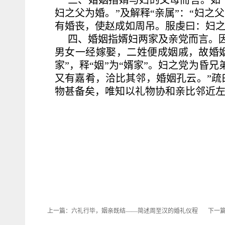
三、婚姻指婿与妇的父母而言。如《
妇之父为婚。”及解释“亲属”：“妇之
有婚丧，使赵成如周吊。服虔曰：妇之
四、婚姻指婿妇两家及亲党而言。因
男女一经嫁娶，二姓便成姻戚，故婚姻
家”，释“姻”为“婿家”。妇之党为昏
又有嘉肴，洽比其邻，婚姻孔云。”疏
物甚备矣，唯知以礼物协和亲比邻近左
上一篇：
六礼行毕，姻亲既结——简述周至汉的婚礼仪程
下一