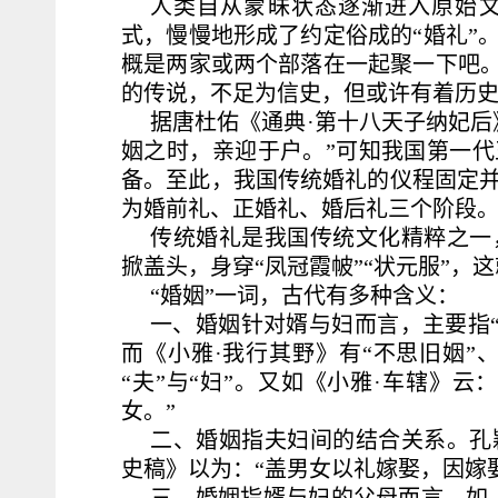
人类自从蒙昧状态逐渐进入原始
式，慢慢地形成了约定俗成的“婚礼”
概是两家或两个部落在一起聚一下吧。
的传说，不足为信史，但或许有着历史
据唐杜佑《通典·第十八天子纳妃后
姻之时，亲迎于户。”可知我国第一
备。至此，我国传统婚礼的仪程固定
为婚前礼、正婚礼、婚后礼三个阶段
传统婚礼是我国传统文化精粹之一
掀盖头，身穿“凤冠霞帔”“状元服”，
“婚姻”一词，古代有多种含义：
一、婚姻针对婿与妇而言，主要指“
而《小雅·我行其野》有“不思旧姻”
“夫”与“妇”。又如《小雅·车辖》云
女。”
二、婚姻指夫妇间的结合关系。孔
史稿》以为：“盖男女以礼嫁娶，因嫁