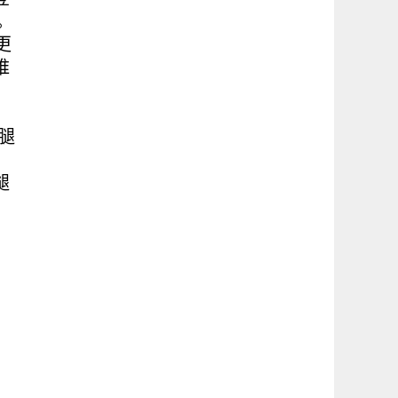
。
更
睢
腿
腿