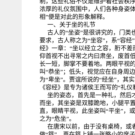
制，这些礼俗不仅是维护着社会秩
浓厚的礼仪氛围中，人们各种身姿体
相”便是对此的形象解释。
一、关于坐的礼节
古人的“坐姿”是很讲究的，门类
要求，古人称之为“坐容”，系“容
经》一章：“坐以经立之容，胻不差
仰首视不出寻常之内曰肃坐，废首低
长一短，脚掌不要着地。两眼平视的
叫“恭坐”；低头，视觉应在自身周
为“卑坐”。贾谊所说的“经坐”，其
《容经》是专为诸侯王而写的“礼仪
坐的姿态，首先是一种礼，然后
而坐，其坐姿是双膝跪地，小腿平
直，眼睛平视，此坐姿叫“平坐”，或
之为“危坐”。
在唐宋以前，由于没有桌椅，或
做
“筵”，再在筵上铺一张略小的席