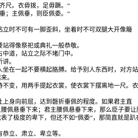
齐尺。衣毋拨，足毋蹶。”
垂；主佩垂，则臣佩委。”
站立时不可有一脚歪斜，坐着时不可双腿大开像簸
要站得像祭祀或典礼一般恭敬。
占中道，站立之际不堵门中。
听讲。
人坐在一起不要横起胳膊。给予别人东西时，对方
起来。
持不变，用两手提起衣裳，使衣裳下摆离地一尺。
让上身向前屈，达到磬折垂佩的程度。如果君主直
让腰佩悬垂下来；君主腰佩悬垂下来，那么臣子要让
表了极度的卑下，但还不如“佩委”，那简直就是趴
有恭立、肃立、卑立等。