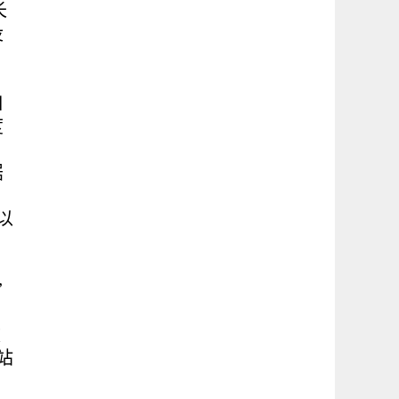
长
没
曰
度
倨
以
”
改
站