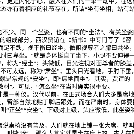
序，更是内化于心，融入在人们的一举一动中。在这
态亦有着相应的礼节存在，所谓“坐有坐相，站有
也不少。同一个坐姿，也有不同的“坐法”。有关坐姿
经”的组成部分。西汉贾谊在《新书》中专门写了《容
而足不跌，视平衡曰经坐，微俯视尊者之膝曰共坐
肘曰卑坐。”就是身体挺直了坐下，小腿不要伸得
，称为“经坐”；头微低，目光注视对面尊者的膝盖
边不可太远，称为“肃坐”；垂头目光看地，手肘下垂
实就是常规的“安坐”，即“席地而坐”。其实，贾谊的
教材”。可见，“怎么坐”在当时确实很重要。
才是一种仪。汉代以前，在正式场合人们大多是席
置，臀部自然地贴于脚后跟处。而在严肃时，身体要
叫“正坐”“安坐”。下级对上级，头应微低，此坐姿
者说桌椅没有普及，人们就在地上铺一张大席，就
子，叫做“席”，那么人其实就是坐在席上的。古人在