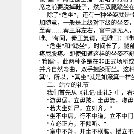
席之前要脱掉鞋子，然后双腿跪坐
除了“危坐”，还有一种坐姿就是“
加随意，一般是上级对下级的坐姿，
至秦……秦王屏左右，宫中虚无人，
唯。’有间，秦王复请，范睢曰：‘唯
“危坐”和“跽坐”，时间长了，
疼屁股疼。即使知道这样的坐姿不舒
“箕踞”，此两种多是在非正式场所
并齐自然弯曲，双手抱膝而坐。这种
箕”，所以，“箕坐”就是如簸箕一
二、站立的礼节
我们首先从《礼记·曲礼》中，看
“游毋倨，立毋跛，坐毋箕，寝毋
“若夫坐如尸，立如齐。”
“坐不中席，行不中道，立不中门
“立必正方，不倾听。”
“室中不翔，并坐不横肱。授立不