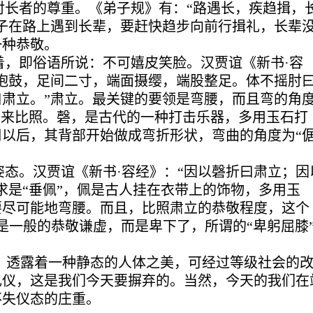
对长者的尊重。《弟子规》有：“路遇长，疾趋揖，
子在路上遇到长辈，要赶快趋步向前行揖礼，长辈
一种恭敬。
着，即俗语所说：不可嬉皮笑脸。汉贾谊《新书·容
抱鼓，足间二寸，端面摄缨，端股整足。体不摇肘
肃立。”肃立。最关键的要领是弯腰，而且弯的角
”来比照。磬，是古代的一种打击乐器，多用玉石打
以后，其背部开始做成弯折形状，弯曲的角度为“
姿态。汉贾谊《新书·容经》：“因以磬折曰肃立；因
求是“垂佩”，佩是古人挂在衣带上的饰物，多用玉
要尽可能地弯腰。而且，比照肃立的恭敬程度，这个
是一般的恭敬谦虚，而是卑下了，所谓的“卑躬屈膝
，透露着一种静态的人体之美，可经过等级社会的
礼仪，这是我们今天要摒弃的。当然，今天的我们在
不失仪态的庄重。