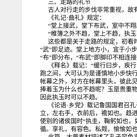
三、走路的礼节
古人对行走的步伐非常重视，故
《礼记·曲礼》规定：
“堂上接武，堂下布武，室中不翔
“帷簿之外不趋，堂上不趋，执玉
这些都是关于走路的规定，初看
“武”即足迹。堂上地方小，宜于小
“布”即分布，“布武”即脚印不相连
《释名》载记：“缓行曰步，疾
跑之间，大可认为是谨慎地小步快
帐幕之外，对方在帐幕里头，彼此
捧着玉为什么也不趋呢？玉是贵重
因此执玉时可以不趋。
《论语·乡党》载记鲁国国君召孔
立，左右手，衣前后，襜如也。趋进
使别的诸侯国时“执圭，鞠躬如也，
循。享礼，有容色。私觌，愉愉如也