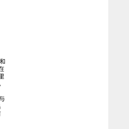
。
。
和
在
里
，
与
出
有