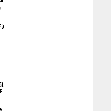
样
站
的
，
一
，
，
地
挺
称
叫
登