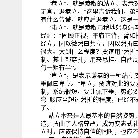
“恭立”，就是恭敬的站立，表示
无言，退恭立。”这里告诉我们，弟
有什么告诫，就应后退恭立。这是
“肃立”，就是恭敬肃穆地躬身站
经》：“固颐正视，平肩正背，臂如
经立，因以微磬曰共立，因以磬折曰
很大。大到什么程度？贾谊用“磬折
制。其上部穿孔，用来悬挂。自西周
句一矩有半”。
“卑立”，是表示谦恭的一种站立
垂佩曰卑立。”卑立，贾谊对此的要
制，系绳很短。要让佩下垂，势必
弯 腰应当超过磬折的程度，已经不
了。
站立本来是人最基本的自然姿势
造，扭曲了人格尊严，成为变态式
立时，应该保持自信的同时，也应