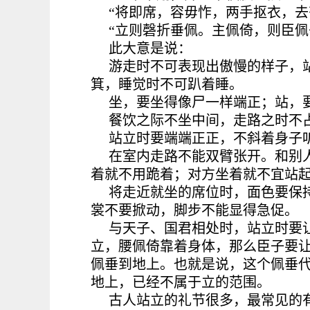
“将即席，容毋怍，两手抠衣，去
“立则磬折垂佩。主佩倚，则臣佩
此大意是说：
游走时不可表现出傲慢的样子，
箕，睡觉时不可趴着睡。
坐，要坐得像尸一样端正；站，
餐饮之际不坐中间，走路之时不
站立时要端端正正，不斜着身子
在室内走路不能双臂张开。和别
着就不用跪着；对方坐着就不宜站
将走近就坐的席位时，面色要保
裳不要掀动，脚步不能显得急促。
与天子、国君相处时，站立时要
立，腰佩倚靠着身体，那么臣子要
佩垂到地上。也就是说，这个佩垂代
地上，已经不属于立的范围。
古人站立的礼节很多，最常见的