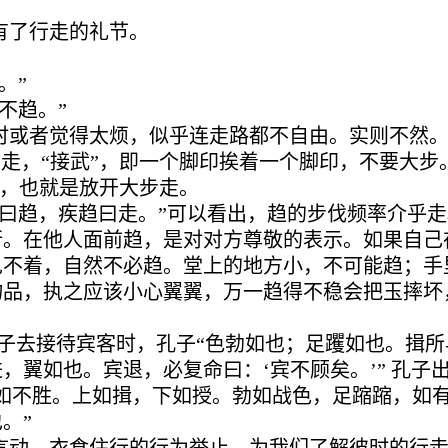
有了行走的礼节。
。”
不趋。”
时或者觉得太烦，似乎连走路都不自由。实则不然
步走，“接武”，即一个脚印挨着一个脚印，不要大步
接，也就是放开大步走。
行曰趋，疾趋曰走。”可以看出，趋的步伐频率介乎走
行。在他人面前趋，是对对方尊敬的表示。如果自己
见不着，自然不必趋。堂上的地方小，不可能趋；手
物品，执之应该小心翼翼，万一趋得不稳会把玉摔坏
子去接待宾客时，孔子“色勃如也；足躩如也。揖所
，翼如也。宾退，必复命曰：‘宾不顾矣。’” 孔子
如不胜。上如揖，下如授。勃如战色，足蹜蹜，如
。”