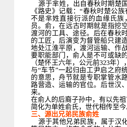
源于芈姓，出自春秋时期楚
《路史》记载：“春秋时楚公族
不是芈姓直接衍派的血缘氏族
员。俞，在远古时期就是指挖空
渡河的工具、途径。后在春秋
的工匠，后演变为督管船只建
地处江淮平原，渡河运输、作战
要职能部门，俞人是不可或缺
（楚怀王六年，公元前323年）
与“车节”一起归由工尹启之府统
的意思，舟节就是专职掌管水
路营造、运输的官位。后世汉、
来。
在俞人的后裔子孙中，有以先祖
简化为单姓俞氏，世代相传至今
三、源出兄弟民族俞姓
源于其他兄弟民族，属于汉