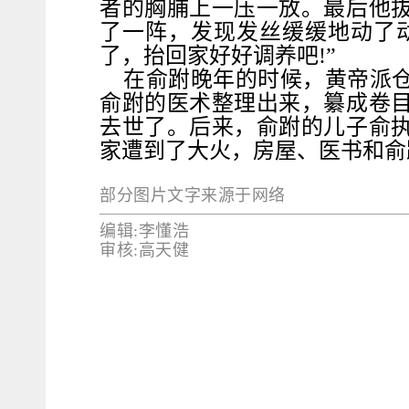
者的胸脯上一压一放。最后他
了一阵，发现发丝缓缓地动了
了，抬回家好好调养吧!”
在俞跗晚年的时候，黄帝派
俞跗的医术整理出来，纂成卷
去世了。后来，俞跗的儿子俞
家遭到了大火，房屋、医书和俞
部分图片文字来源于网络
编辑:李懂浩
审核:高天健