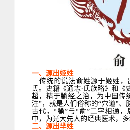
一、源出姬姓
传统的说法俞姓源于姬姓，
氏。史籍《通志·氏族略》和《
超，精于腧经之治，为中国传
注”，就是人们俗称的“穴道”
古代，“腧”与“俞”二字相通
中，为光大先人的经典医术，多
二、源出芈姓