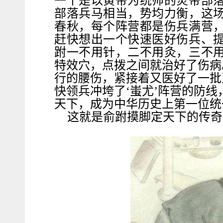
一个是以黄帝为统帅的炎帝部
部落兵马相当，势均力衡，这
春秋，每个阵营都是伤兵满营
赶快想出一个快速医好伤兵、
跗一不用针，二不用灸，三不
特效穴，点拨之间就治好了伤病
行的腰伤，紧接着又医好了一批
快领兵冲垮了‘蚩尤’阵营的防
天下，成为中华历史上第一位统
这就是俞跗摸脚定天下的传奇