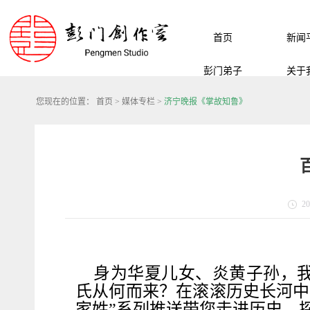
首页
新闻
彭门弟子
关于
您现在的位置：
首页
>
媒体专栏
>
济宁晚报《掌故知鲁》
20
身为华夏儿女、炎黄子孙，
氏从何而来？在滚滚历史长河中
家姓”系列推送带您走进历史，