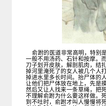
俞跗的医道非常高明，特别
一般不用汤药、石针和按摩。
刀子划开皮肤，解剖肌肉，结
掉河里淹死了的女人被几个人
掉进水里多长时间。抬尸体的
让他们把尸体放在地上，先是
然后又让人找来一条草绳，把
不理解俞跗为什么要这样做。
到不吐时，俞跗才叫人慢慢将