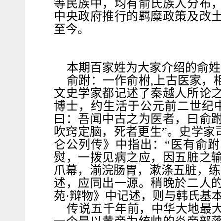
等民族中，均有俞氏族人分布
中央政府推行的羁糜政策及改
至今。
本期百家姓为大家介绍的俞姓
俞跗：一作俞柎,上古医家，
文史学家都记述了秦越人所论
博士，约生活于公元前二世纪中
曰：吾闻中古之为医者，曰俞
吹窍定脑，死者更生”。史学家司
仑公列传》中指出：“医有俞
熨，一拨见病之应，因五脏之
爪幕，湔浣肠胃，漱涤五脏，练
述，应同出一源。稍晚於二人
苑·辩物》中记述，则与韩氏基
传说五千年前，中华大地最