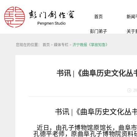
首页
新闻
彭门弟子
关于
您现在的位置：
首页
>
媒体专栏
>
济宁晚报《掌故知鲁》
书讯 |《曲阜历史文化
20
书讯 |《曲阜历史文化
近日，由孔子博物馆原馆长，曲阜
孔德平老师，
原曲阜孔子博物院资料