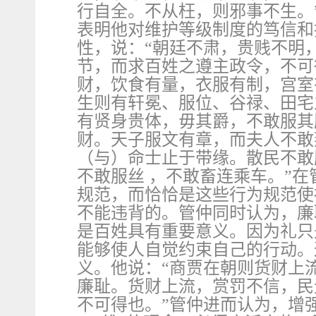
行自全。不从枉，则邪事不生。
表明他对维护等级制度的笃信和
性，说：“朝廷不肃，贵贱不明
节，而求百姓之遵主政令，不可
财，饮食有量，衣服有制，宫室
生则有轩冕、服位、谷禄、田宅
有贤身贵体，毋其爵，不敢服其
财。天子服文有章，而夫人不敢
（与）命士止于带缘。散民不敢
不敢服丝 ，不敢畜连乘车。”
规范，而恰恰是这些行为规范使
不能违背的。管仲同时认为，廉
是百姓具有重要意义。因为礼只
能够使人自觉约束自己的行动。
义。他说：“商贾在朝则货财上
廉耻。货财上流，赏罚不信，民
不可得也。”管仲进而认为，增