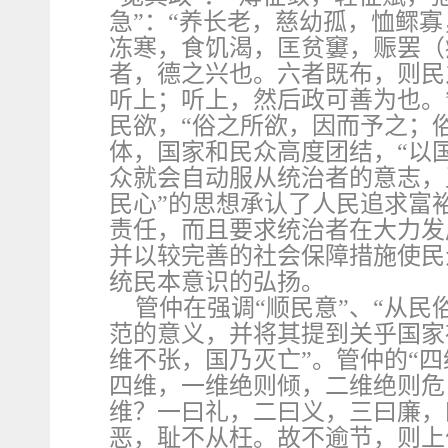
急”：“养长老，慈幼孤，恤鳏寡
冻寒，食饥渴，匡贫窶，赈罢（
者，德之兴也。六者既布，则民
听上；听上，然后政可善为也。
民欲，“俗之所欲，因而予之；
体，国家和民众高度团结，“以
众就会自动服从统治者的意志，
民心”的思想承认了人民追求富
责任，而且要求统治者在大力发
并以较完善的社会保障措施使民
统民本意识的弘扬。
管仲在强调“顺民意”、“从
范的意义，并将其提到关乎国家
维不张，国乃灭亡”。管仲的“四
四维，一维绝则倾，二维绝则危
维？一曰礼，二曰义，三曰廉，
恶，耻不从枉。故不逾节，则上