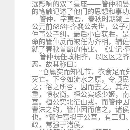
远影响的双子星座——管仲和晏
的笔触记述了他们的思想和事功
管仲，字夷吾，春秋时期颍上
公元前686年齐襄公去世，公
仲事公子纠。最后小白获胜，是
命的管仲反而被任为齐相，辅佐
就了春秋首霸的伟业。《史记·
管仲既任政相齐，以区区之齐
恶。故其称曰：
“仓廪实而知礼节，衣食足而
灭亡。下令如流水之原，令顺民
之；俗之所否，因而去之。其为
重，慎权衡。桓公实怒少姬，南
室。桓公实北征山戎，而管仲因
曹沫之约，管仲因而信之，诸侯
也。”管仲富拟于公室，有三归
政，常强于诸侯。