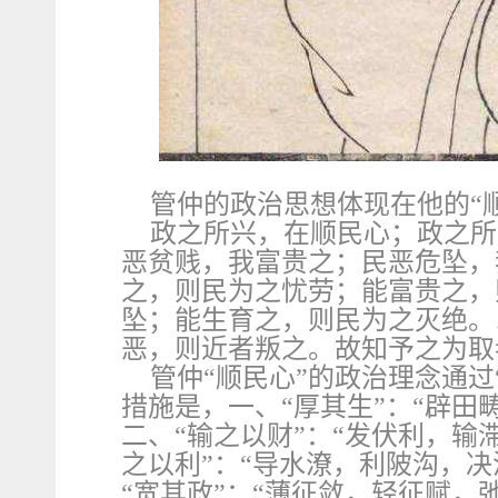
管仲的政治思想体现在他的“顺
政之所兴，在顺民心；政之所
恶贫贱，我富贵之；民恶危坠，
之，则民为之忧劳；能富贵之，
坠；能生育之，则民为之灭绝。
恶，则近者叛之。故知予之为取
管仲“顺民心”的政治理念通
措施是，一、“厚其生”：“辟田
二、“输之以财”：“发伏利，输
之以利”：“导水潦，利陂沟，
“宽其政”：“薄征敛，轻征赋，