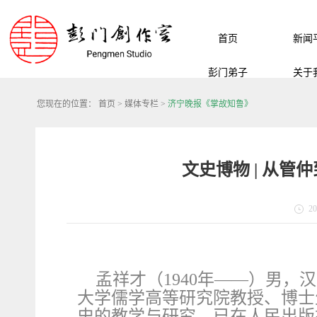
首页
新闻
彭门弟子
关于
您现在的位置：
首页
>
媒体专栏
>
济宁晚报《掌故知鲁》
文史博物 | 从管
20
孟祥才（1940年——）男
大学儒学高等研究院教授、博士
史的教学与研究。已在人民出版