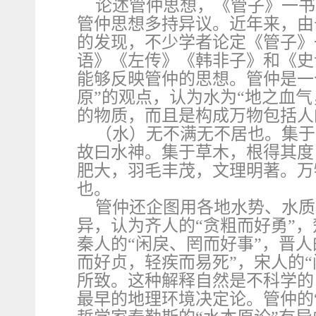
论述管仲思想，《管子》一书
管仲思想多持异议。近年来，由
的发现，不少学者论定《管子》
语》《左传》《韩非子》和《史
能够反映管仲的思想。管仲是一
原”的观点，认为水为“地之血
的物质，而且是构成万物包括人
（水）无不满无不居也。集于
故曰水神。集于草木，根得其度
肥大，羽毛丰茂，文理明著。万
也。
管仲还企图用各地水势、水质
异，认为齐人的“贪粗而好勇”，
秦人的“闲戾、罔而好事”，晋人
而好贞，轻疾而易死”，宋人的
所致。这种解释自然是不科学的
最早的地理环境决定论。管仲的