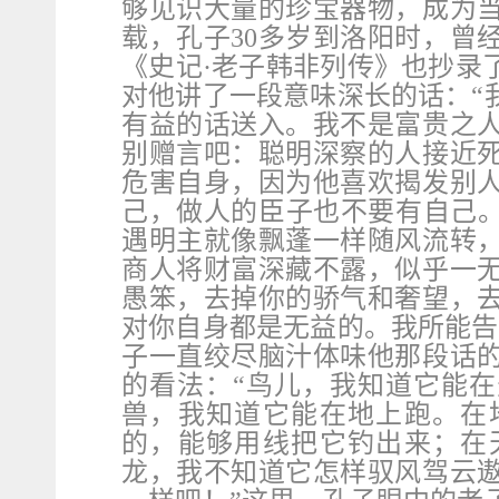
够见识大量的珍宝器物，成为
载，孔子
30
多岁到洛阳时，曾
《史记·老子韩非列传》也抄录
对他讲了一段意味深长的话：“
有益的话送入。我不是富贵之
别赠言吧：聪明深察的人接近
危害自身，因为他喜欢揭发别
己，做人的臣子也不要有自己。
遇明主就像飘蓬一样随风流转
商人将财富深藏不露，似乎一
愚笨，去掉你的骄气和奢望，
对你自身都是无益的。我所能告
子一直绞尽脑汁体味他那段话
的看法：“鸟儿，我知道它能
兽，我知道它能在地上跑。在
的，能够用线把它钓出来；在
龙，我不知道它怎样驭风驾云