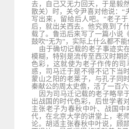
去，自己又无力回天，于是毅
散关）时，关令尹喜对他说：“
写出来，留给后人吧。”老子
后，就出关西去。他究竟到了
载了。鲁迅后来写了一篇小说
鼓吹“无为”，实际上什么都不
由于确切记载的老子事迹实
模糊，特别是流传至西汉时期
色彩，这就使为老子作传的司
惑，司马迁于是不得不记下当
蒙山之阳的老莱子，与孔子同
秦献公的周太史儋，活了一百六
因为司马迁记载的老子略早
出战国的时代色彩，后世学者
主张老子为春秋中叶、战国中
代，在北京大学的讲堂上，老
论。胡适主张春秋中叶说，顾