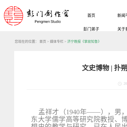
首页
新闻
彭门弟子
关于
您现在的位置：
首页
>
媒体专栏
>
济宁晚报《掌故知鲁》
文史博物 | 
20
孟祥才（
1940
年——），男
东大学儒学高等研究院教授、
想史的教学与研究。已在人民