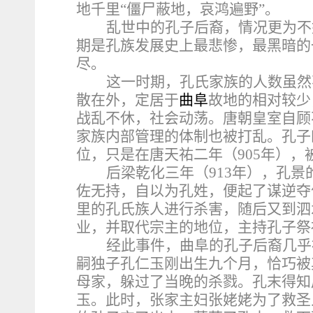
地千里“僵尸蔽地，哀鸿遍野”。
乱世中的孔子后裔，情况更为不
期是孔族发展史上最悲惨，最黑暗的
尽。
这一时期，孔氏家族的人数虽然
散在外，定居于
曲阜
故地的相对较少
战乱不休，社会动荡。唐朝皇室自顾
家族内部管理的体制也被打乱。孔子
位，只是在唐天祐二年（905年）
后梁乾化三年（913年），孔
佐无持，自以为孔姓，便起了谋逆夺
里的孔氏族人进行杀害，随后又到泗
业，并取代宗主的地位，主持孔子祭
经此事件，曲阜的孔子后裔几乎
嗣独子孔仁玉刚出生九个月，恰巧被
母家，躲过了当晚的杀戮。孔末得知
玉。此时，张家主妇张姥姥为了救圣