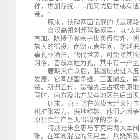
孙，世加存抚……而又忧后世或有遗
亲。”
原来，该碑两面记载的就是那段
自汉高祖刘邦驾临阙里，以“太
有加。除授予其宗子世袭爵位外，朝
族人的徭役。南朝元嘉年间，朝廷把
事孔林洒扫，代代世袭，可免除其徭
习俗，皆改本姓为孔，其中有一户主
唐朝灭亡以后，我国历史进入五
发展，它同战国争雄，三国鼎立，南
裂。所谓五代，是指先后占据中原地
同时，南方及北方某些地区先后出现
唐末，唐王朝在黄巢大起义打击
机扩张实力，据地称雄。他们之间争
原社会生产呈现出凋弊的景象。
特别是朱全忠与李克用两大军阀
难。在军阀混战的年月里，兵燹所及