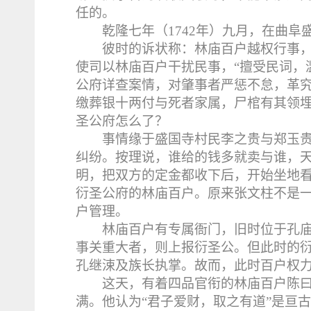
任的。
乾隆七年（1742年）九月，在曲
彼时的诉状称：林庙百户越权行事
使司以林庙百户干扰民事，“擅受民词，
公府详查案情，对肇事者严惩不怠，革
缴葬银十两付与死者家属，尸棺有其领埋
圣公府怎么了？
事情缘于盛国寺村民李之贵与郑玉
纠纷。按理说，谁给的钱多就卖与谁，
明，把双方的定金都收下后，开始坐地
衍圣公府的林庙百户。原来张文柱不是一
户管理。
林庙百户有专属衙门，旧时位于孔
事关重大者，则上报衍圣公。但此时的衍
孔继涑及族长执掌。故而，此时百户权
这天，有着四品官衔的林庙百户陈
满。他认为“君子爱财，取之有道”是亘