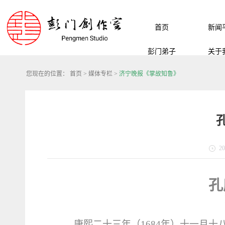
首页
新闻
彭门弟子
关于
您现在的位置：
首页
>
媒体专栏
>
济宁晚报《掌故知鲁》
20
孔
康熙二十三年（
1684
年）十一月十