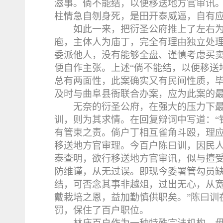
滋事。倘不能结，以便移送地方官审讯
柱情急自刎身死，是田开泰威逼，自有应
如此一来，把衍圣公府推上了左右
庖，主体人为庙丁，完全有理由独立处
委派他人，没有能够全盘、谨慎考虑买
便自作主张。上述“倘不能结，以便移送
总有两面性，此案确实又有民间性质，毕
及时与曲阜县衙联合办案，应为此案的
无奈的衍圣公府，在强大的压力下
训，则为其求情。在回复辩词中写道：“
有管束之责。倘户丁相互雀角斗殴，理
移送地方官审理。今百户陈曰训，因民
泰查明，欲行移送地方官审讯，似与擅
防维谨，从无过误。即现今委署管勾员
结，可否念其事非越俎，过出无心，从
戴栽培之恩，益加勤慎供职矣。”陈曰训
罚，保住了百户职位。