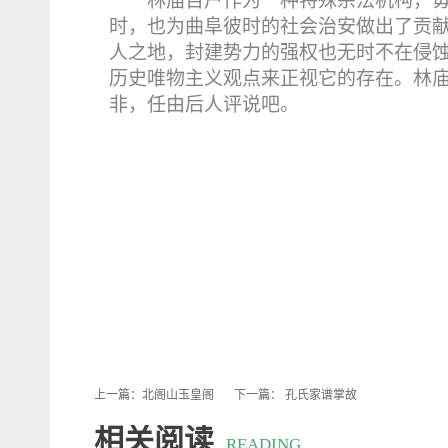
林庙百户作为一种特殊宗法机构，
时，也为曲阜彼时的社会治安做出了贡
人之地，封建势力的强权也无时不在侵
历史唯物主义观点来正视它的存在。林
非，任由后人评说吧。
上一篇：
北阁山玉皇阁
下一篇：
孔氏家谱掌故
相关阅读
READING