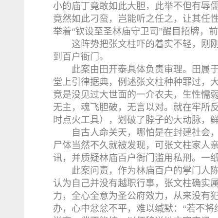
小的庙丁竟敢如此大胆，此举不但有辱
竟然如此刁蛮，岂能听之任之，让其任
举着“钦设至圣林庙守卫司”醒目招牌，
这阵势把张文柱吓的着实不轻，刚
到百户衙门。
此案由田开泰具体负责审理。田属
堂上引律据典，例述张文柱种种罪过，
竟是没见过大世面的一介农夫，生性懦
无主，魂飞胆破，无言以对。就在牢所反
时点火工具），划破了脖子的大动脉，
自古人命关天，哪怕是在封建社会
尸体当然不久就被发现，可张文柱家人
讯，并质疑林庙百户衙门滥用私刑。一
此案问责，作为林庙百户的掌门人
认为自己并没有越职行事，张文柱确实
力，全心全意为圣公府效力，从来没有
办，心中忿忿不平，难以缄默：“若不将