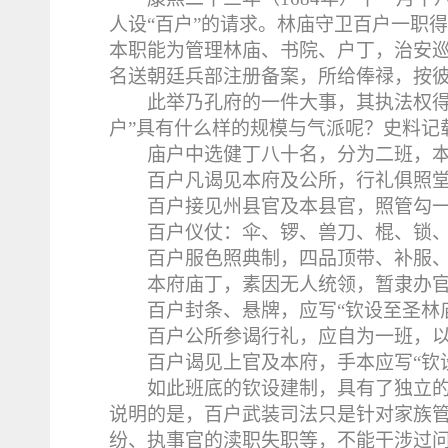
人设“百户”的请求。林庙守卫百户一职
本职能为管理林庙、书院、户丁，治安
名送朝廷兵部注册备案，所给俸禄，按
此举乃孔府的一件大事，其执法权得
户”具有什么样的规模与气派呢？史料记
庙户中选健丁八十名，分为二班，
百户凡谒见本府及公所，行礼俱照
百户接见州县官及本县官，照管勾
百户仪仗：伞、锣、兽刀、棍、锁
百户服色照典制，四品顶带、补服
本府庙丁，素因无人统领，暂隶办
百户封条、悬牌，应写“钦设至圣林
百户公所参谒行礼，应自为一班，
百户谒见上官及本府，手本应写“钦
如此班底的钦设建制，具有了独立
说明的是，百户武装司法只是针对家族
纷、执事官的渎职失职等，不能干涉过