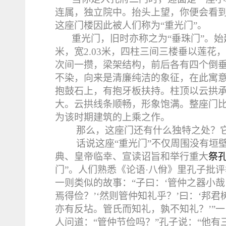
连属，独立院中。
抬头上望，你便会看到
这座门楼因此被人们称为“重光门”。
重光门，
旧时亦称之为“垂珠门”。
始
米
，宽
2.03
米
，四柱三间三楼垂以莲花，
次间一攒，梁架结构，前后各有四个倒垂
不染，向来是清廉纯洁的象征，在此寓
抱鼓石上，有抱牙板扶持。柱顶以云拱
大。云拱线条顺畅，形象饱满。整座门
为该时期建筑的上乘之作。
那么，这座门还有什么独特之处？
话说这座“重光门”不仅周围没有垣
典、皇帝临幸、宣读诏旨和举行重大
祭
门”。人们熟悉《论语·八佾》里孔子批
一则类似的故事：“子曰：‘管仲之器小哉！
焉得俭？’‘然则管仲知礼乎？’曰：‘邦
亦有反坫。管氏而知礼，孰不知礼？’”
人问道：“管仲节俭吗？”孔子说：“他