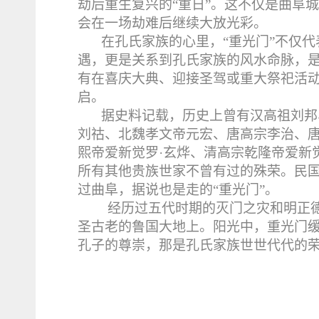
劫后重生复兴的“重日”。这不仅是曲阜
会在一场劫难后继续大放光彩。
在孔氏家族的心里，“重光门”不仅
遇，更是关系到孔氏家族的风水命脉，
有在喜庆大典、迎接圣驾或重大祭祀活
启。
据史料记载，历史上曾有汉高祖刘邦
刘祜、北魏孝文帝元宏、唐高宗李治、
熙帝爱新觉罗·玄烨、清高宗乾隆帝爱新
所有其他贵族世家不曾有过的殊荣。民
过曲阜，据说也是走的“重光门”。
经历过五代时期的灭门之灾和明正
圣古老的鲁国大地上。阳光中，重光门
孔子的尊崇，那是孔氏家族世世代代的