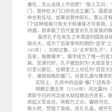
兼任，怎么谈得上节俭呢？”那人又问：
门，管仲在大门口却也设立塞门。国君
仲也有反坫。如果说管仲知礼，那么还有
门”这种规格只有天子和诸侯才可享用，
待遇，则承载了历代皇室对孔氏家族的
虽然孔子在有生之年周游列国处处
扬光大，成为了百家争鸣时期的“显学”
195
年），刘邦过鲁，以“太牢祀孔子”
百家，独尊儒术”，儒学成为了唯一的官
高，至清代时，孔子被加封为“大成至圣
衍圣公爵位，在朝堂之上也位列“百官文
子、诸侯规格的塞门，对其礼遇与尊崇
实际上，孔府中的这座“塞门”还有另
明朝正德五年（
1510
年）河北霸州（
肃即今日的河北徐水劫狱救出齐彦名，
虎起义军会合，将数万之众，辗转河北
熊火把，焚毁了县衙，驻扎孔庙，砸坏