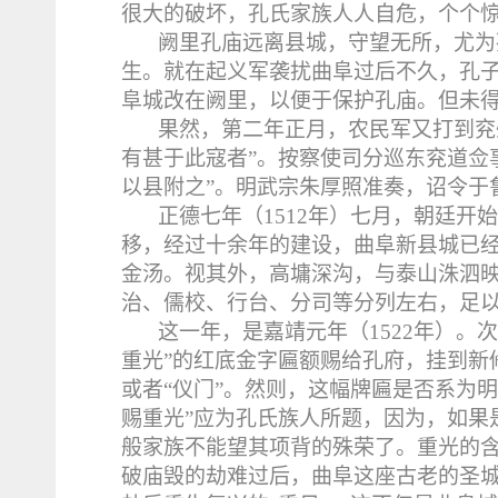
很大的破坏，孔氏家族人人自危，个个
阙里孔庙远离县城，守望无所，尤为
生。就在起义军袭扰曲阜过后不久，孔
阜城改在阙里，以便于保护孔庙。但未
果然，第二年正月，农民军又打到兖
有甚于此寇者”。按察使司分巡东兖道佥
以县附之”。明武宗朱厚照准奏，诏令于
正德七年（
1512
年）七月，朝廷开始
移，经过十余年的建设，曲阜新县城已
金汤。视其外，高墉深沟，与泰山洙泗
治、儒校、行台、分司等分列左右，足
这一年，是嘉靖元年（
1522
年）。次
重光”的红底金字匾额赐给孔府，挂到新
或者“仪门”。然则，这幅牌匾是否系为
赐重光”应为孔氏族人所题，因为，如果
般家族不能望其项背的殊荣了。重光的含
破庙毁的劫难过后，曲阜这座古老的圣