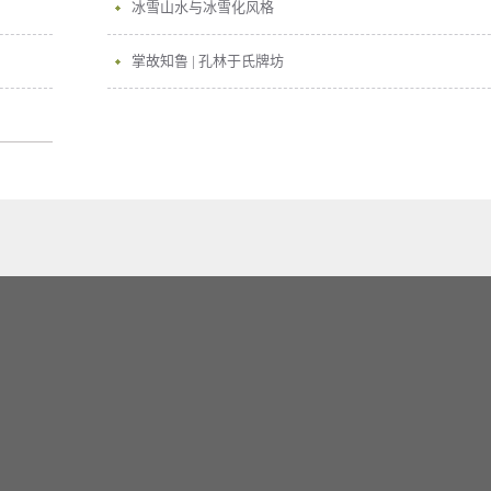
冰雪山水与冰雪化风格
掌故知鲁 | 孔林于氏牌坊