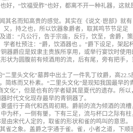
”也好，“饮福受胙”也好，都离不开一种礼器，这就
闻其名而知高贵的感觉。其实在《说文·鬯部》就有
。又，持之也，所以饮器象爵者，取其鸣节节足足
提及道：“凡公行，告于宗庙，反行，饮至，舍爵，
、学者杜预注：“爵，饮酒器也 。”爵下设足，架起
青铜器爵应是奴隶主贵族所享用，或举行宴饮时使用
其形状为圆腹前有倾酒用的流，后有尾，旁有把手，
“二里头文化”墓葬中出土了一件乳丁纹爵，高22.5
珑，简练而又朴素。“二里头文化”是现知我国最早的
商文化”，但是也有的学者疑其是夏代的遗存。所以
铜器时代文化现存最早的青铜器了。
主要盛行于商代和西周初期。爵
前的流为倾酒的流槽
，中为杯，一侧有鋬，下有三足，流与杯口之际有柱
称是由宋代人定的，取雀的形状和雀的鸣叫的意思。
取其雀之象。盖爵之字通于雀。雀，小者之道，下顺