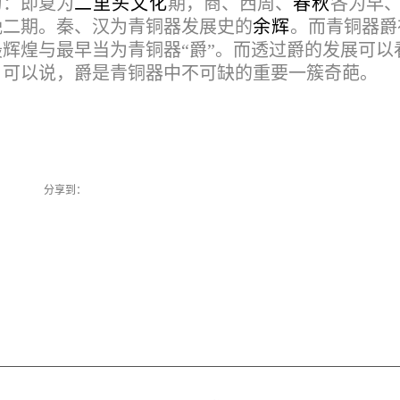
为：即夏为
二里头文化
期，商、西周、
春秋
各为早
晚二期。秦、汉为青铜器发展史的
余辉
。而青铜器爵
辉煌与最早当为青铜器“爵”。而透过爵的发展可以
。可以说，爵是青铜器中不可缺的重要一簇奇葩。
分享到：