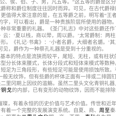
，公、侯、伯、子、男，凡五等。”这五等的爵是区
代爵称和爵位制度往往因时而异。
可见，在古代爵禄
更值得大家注意的是，在五等爵之前，明写着“王
的字，可以看出，爵是一种贵族阶层所使用的器物
一种非常重要的礼器。《圣门礼志》中对这些爵还作
》云：‘夏以栈，商以斝，周以爵。’太常爵制：两柱
形。《礼记·书禽》：‘小者名爵，大细者名爝。’其
可见，爵作为一种祭孔礼器是受到十分重视的。
，基本的特点是流狭而较平，尾短、无柱，或有柱状
体型分长体束腰式，长体分段式和短体束模式等数种
，短足为三角段形，有些短足可能是使用损蚀所致。
一般无纹饰，但有些爵的杯体正面有一排或二排圆
是二里冈期上因纹的滥觞。虽然二里头文化青铜礼器
青铜戈
的内部，已有变形的动物纹饰，因而不能排除
璀璨，有着永恒的历史价值与艺术价值。传世和近
身有着一个完整的发展演变系统。自夏、商、
周至
秦