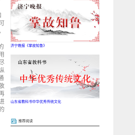
和
可
，
的
济宁晚报《掌故知鲁》
用
尽
纵
通
敬
再
进
山东省教科书中华优秀传统文化
的
推荐阅读
，