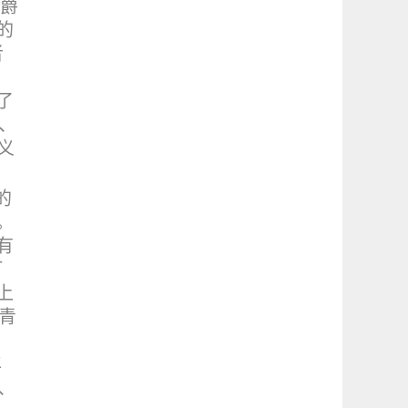
分爵
的
者
。
了
、
义
的
。
有
钉
上
青
年
、