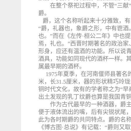
在整个祭祀过程中，不管“三献
爵。
爵，这个名称听起来十分雅致，有
“爵，礼器也，象爵之形，中有鬯酒
也。”而在《左传·桓公二年》中也
焉，礼也。”西晋时期著名的政治家
形身，应还有温酒的功能。所以说
酒具，功能如同现代的酒杯一样。
属最早期的酒杯。
1975
年夏季，在河南偃师县著名的
米，长31.5厘米，器的形状精巧玲
铜时代文化，故有的学者称之为“早
出土发现的乳丁纹爵也算是我国青
作为古代最早的一种酒器，爵
便于液体流出的嘴，
后有尖锐状尾
此为各时期爵的共同特点
。爵的名
《博古图·总说》有记载：“爵则又