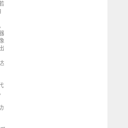
若
怕
，
器
像
出
达
代
，
功