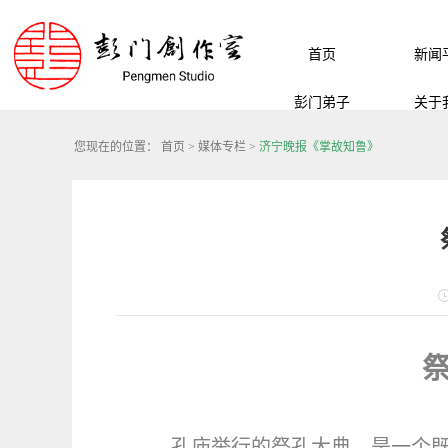
首页
新闻
彭门弟子
关于
您现在的位置：
首页
>
媒体专栏
>
济宁晚报《掌故知鲁》
孔庙举行的祭孔大典，是一个既