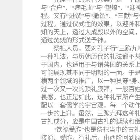
与“合户”、“瘗毛血”与“望燎”、“
程。又有“进馔”与“撤馔”、“三献”
过程。通过仪式性的效果，以迎神
知的天上，透过大成殿以外的空间
通过焚烧的形式送予神。
祭祀人员，要对孔子行“三跪九
一种礼法，与历朝历代的礼法都不
于国内，也适用于与诸藩国的关系
可能展现其不同于明朝的一面。于
横两个领域的推广，以一种贯穿“身
过一次又一次的顶礼膜拜，一般百
畏感。也正是如此，这种礼节所产
配以一套儒学的宇宙观，每一个动
一步的上升。虽然，三跪九拜这种
古礼成分，应是中国古礼的延续和
“饮福受胙”也是祭祀当中的古
接爵、受胙，行礼后，由西阶回到