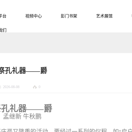
平台
视频中心
彭门书架
艺术展馆
我们
祭孔礼器——爵
2026-08-08
0
祭孔礼器——爵
孟继新 牛秋鹏
庄严又隆重的活动，要经过一系列的仪程。如“启户