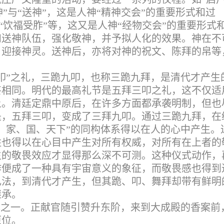
迎神”与“送神”，这是人神“精神交会”的重要形式和过
与“饮福受胙”等，这又是人神“经物交会”的重要形式
和送神队伍，强化敬神，并予拟人化的效果。神在不
，迎接神灵。送神后，亦将对神的祝文、陈拜的帛等
叩”之礼，三跪九叩，也称三跪九拜，是清代才产生
甚相同。明代的最高礼节是五拜三叩之礼，这不仅适
上。清廷定鼎中原后，在许多方面都承袭明制，但也
是，五拜三叩，变成了三拜九叩。通过三跪九拜，在
、家、国、天下”的同构体系得以在人的心中产生。
姓也得以在心目中产生对所有权威，对所有在上者的
生的敬畏效应才显得那么深不可测。这种仪式动作，
作便成了一种具有宇宙意义的象征，而敬畏感也得到
礼法，到清代才产生，但其跪、叩、舞拜却带有鲜明
继承。
礼之一。正献官随引赞升东阶，来到大成殿的香案前
原位。