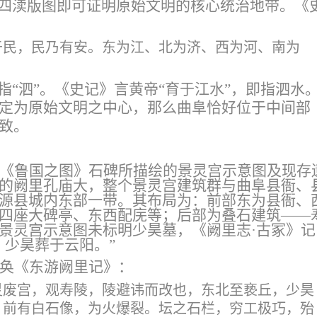
从四渎版图即可证明原始文明的核心统治地带。《
于民，民乃有安。东为江、北为济、西为河、南为
指“泗”。《史记》言黄帝“育于江水”，即指泗水
定为原始文明之中心，那么曲阜恰好位于中间部
致。
《鲁国之图》石碑所描绘的景灵宫示意图及现存
的阙里孔庙大，整个景灵宫建筑群与曲阜县衙、
源县城内东部一带。其布局为：前部东为县衙、
四座大碑亭、东西配庑等；后部为叠石建筑
——
景灵宫示意图未标明少昊墓，
《阙里志
·古冢》记
，少昊葬于云阳
。
”
奂《东游阙里记》
：
灵废宫，观寿陵，陵避讳而改也，东北至亵丘，少昊
。前有白石像，为火爆裂。坛之石栏，穷工极巧，殆