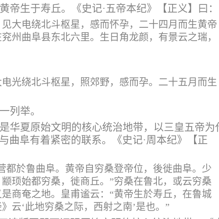
黄帝生于寿丘。《史记
·五帝本纪》
【正义】
曰：
，见大电绕北斗枢星，感而怀孕，二十四月而生黄帝
在兖州曲阜县东北六里。生日角龙颜，有景云之瑞，
大电光绕北斗枢星，照郊野，感而孕。二十五月而生
一列举。
是华夏原始文明的核心统治地带，以三皇五帝为
与曲阜有着紧密的联系。《史记
·周本纪》
【正
陈营都於鲁曲阜。黄帝自穷桑登帝位，後徙曲阜。少
颛顼始都穷桑，徙商丘。”穷桑在鲁北，或云穷桑
是商奄之地。皇甫谧云：“黄帝生於寿丘，在鲁城
》云‘此地穷桑之际，西射之南’是也。”