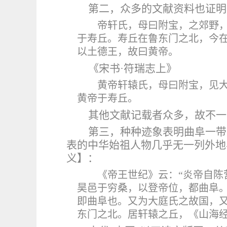
第二，众多的文献资料也证明
帝轩氏，母曰附宝，之郊野
于寿丘。寿丘在鲁东门之北，今
以土德王，故曰黄帝。
《宋书
·
符瑞志
上
》
黄帝轩辕氏，母曰附宝，见
黄帝于寿丘。
其他文献记载者众多，故不一
第三，种种迹象表明曲阜一带
表的中华始祖人物几乎无一列外地
义】
：
《
帝王世纪
》云：
“炎帝自
昊邑于穷桑，以登帝位，都曲阜。
即曲阜也。又为大庭氏之故国，又
东门之北。居轩辕之丘，《山海经