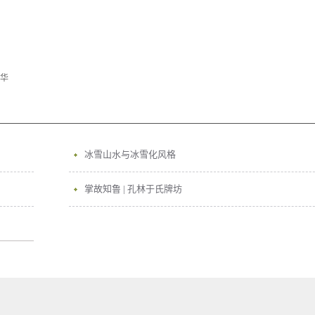
华
冰雪山水与冰雪化风格
掌故知鲁 | 孔林于氏牌坊