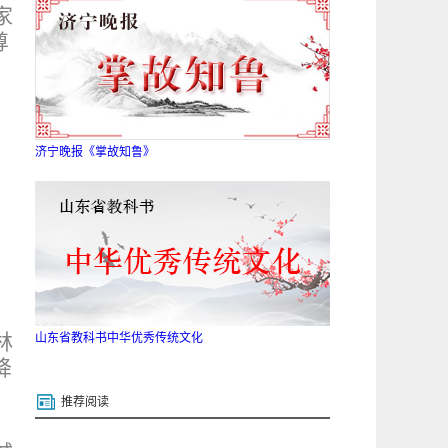
家
尊
济宁晚报《掌故知鲁》
林
山东省教科书中华优秀传统文化
降
推荐阅读