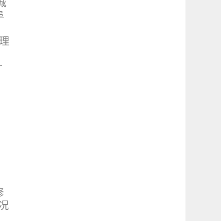
城
阜
理
十
修
况