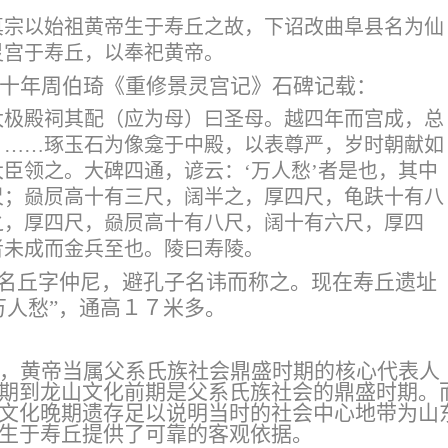
真宗以始祖黄帝生于寿丘之故，下诏改曲阜县名为仙
灵宫于寿丘，以奉祀黄帝。
十年周伯琦《重修景灵宫记》石碑记载：
太极殿祠其配（应为母）曰圣母。越四年而宫成，总
，
……琢玉石为像龛于中殿，以表尊严，岁时朝献如
臣领之。大碑四通，谚云：‘万人愁’者是也，其中
尺；赑屃高十有三尺，阔半之，厚四尺，龟趺十有八
之，厚四尺，赑屃高十有八尺，阔十有六尺，厚四
者未成而金兵至也。陵曰寿陵。
子名丘字仲尼，避孔子名讳而称之。现在寿丘遗址
万人愁”，通高１７米多。
，黄帝当属父系氏族社会鼎盛时期的核心代表人
期到龙山文化前期是父系氏族社会的鼎盛时期。
文化晚期遗存足以说明当时的社会中心地带为山
生于寿丘提供了可靠的客观依据。