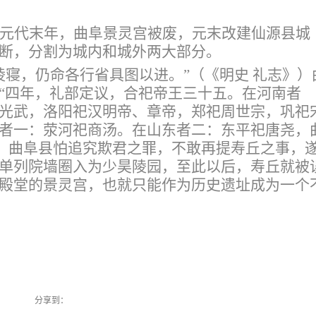
元代末年，曲阜景灵宫被废，元末改建仙源县城
断，分割为城内和城外两大部分。
陵寝，仍命各行省具图以进。”（《明史 礼志》）
“四年，礼部定议，合祀帝王三十五。在河南者
光武，洛阳祀汉明帝、章帝，郑祀周世宗，巩祀
者一：荥河祀商汤。在山东者二：东平祀唐尧，
》）曲阜县怕追究欺君之罪，不敢再提寿丘之事，
单列院墙圈入为少昊陵园，至此以后，寿丘就被
殿堂的景灵宫，也就只能作为历史遗址成为一个
分享到：