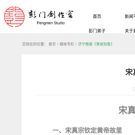
首页
新闻
彭门弟子
关于
您现在的位置：
首页
>
媒体专栏
>
济宁晚报《掌故知鲁》
宋
宋
一、宋真宗钦定黄帝故里