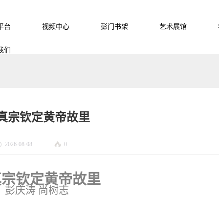
平台
视频中心
彭门书架
艺术展馆
我们
真宗钦定黄帝故里
2026-08-08
0
真宗钦定黄帝故里
彭庆涛
尚树志