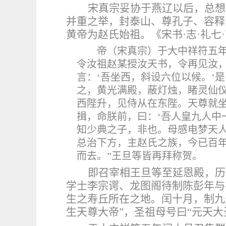
宋真宗妥协于燕辽以后，总想
并重之举，封泰山、尊孔子、容释
黄帝为赵氏始祖。《宋书·
志
·
礼七
·
帝（
宋真宗
）于大中祥符五
令汝祖赵某授汝天书，令再见汝，
言：‘吾坐西，斜设六位以候。’
之，黄光满殿，蔽灯烛，睹灵仙
西陛升，见侍从在东陛。天尊就
揖，命朕前，曰：‘吾人皇九人中
知少典之子，非也。母感电梦天
总治下方，主赵氏之族，今已百年
而去。”王旦等皆再拜称贺。
即召
宰相王
旦等至延恩殿，历
学士李宗谔、龙图阁待制陈彭年与
生之寿丘所在之地
。闰十月，制九
生天尊大帝
”
，圣祖母号曰
“
元天大