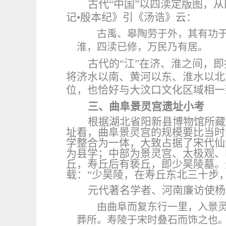
古代
“中国”以四渎定版图，
记•殷本纪》引《汤诰》云：
古禹、皋陶劳于外，其有功
淮，四渎已修，万民乃有居。
古代的
“江”在济、淮之间，即
将济水以南、黄河以东、淮水以北
位，也恰好与大汶口文化区域相一
三、曲阜景灵宫遗址小考
根据湖北省阳新县博物馆所藏
址看，曲阜景灵宫的规模要比当时
学整合为一体，大致占据了宋代仙
为县学；中部为景灵宫、太极观、
丘，寿丘后有亵丘，即少昊陵墓。
载：“少昊陵，在寿丘东北三十步
元代著名学者、河南廉访使杨
由曲阜而复东行一里，入景
葬所。寿陵于宋时叠石而饰之也