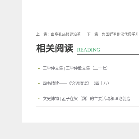
上一篇：
曲阜孔庙修建沿革
下一篇：
鲁国群圣到汉代儒学升
相关阅读
READING
王学仲文集 | 王学仲散文集（二十七）
四书精读——《论语精读》（四十八）
文史博物 | 孟子在梁（魏）的主要活动和理论创造