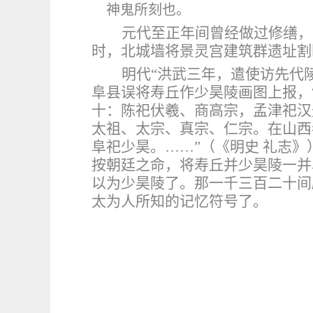
神鬼所刻也。
元代至正年间曾经做过修缮，
时，北城墙将景灵宫建筑群遗址割
明代
“洪武三年，遣使访先代
阜县误将寿丘作少昊陵画图上报，
十：陈祀伏羲、商高宗，孟津祀汉
太祖、太宗、真宗、仁宗。在山西
阜祀少昊。……”（《明史 礼志
按朝廷之命，将寿丘并少昊陵一并
以为少昊陵了。那一千三百二十间
太为人所知的记忆符号了。