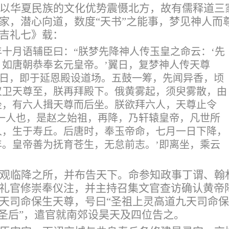
以华夏民族的文化优势震慑北方，故有儒释道三
家，潜心向道，数度
“天书”之能事，梦见神人而
吉礼七
》载：
年十月语辅臣曰：
“朕梦先降神人传玉皇之命云：‘先
如唐朝恭奉玄元皇帝。’翼日，复梦神人传天尊
是日，即于延恩殿设道场。五鼓一筹，先闻异香，顷
仪卫天尊至，朕再拜殿下。俄黄雾起，须臾雾散，由
坐，有六人揖天尊而后坐。朕欲拜六人，天尊止令
一人也，是赵之始祖，再降，乃轩辕皇帝，凡世所
人，生于寿丘。后唐时，奉玉帝命，七月一日下降，
。皇帝善为抚育苍生，无怠前志。’即离坐，乘云
观临降之所，并布告天下
。
命参知政事丁谓、翰
礼官修崇奉仪注
，并主持召集文官查访确认黄帝
天司命保生天尊
，
号曰
“
圣祖上灵高道九天司命保
圣后
”
，遣官就南郊设昊天及四位告之。