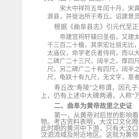
宋大中祥符五年闰十月，宋
源县，并徙治所于寿丘。诏建景
根据《曲阜县志》引元代至正
帝建宫祠轩辕曰圣祖，又建
千三百二十楹，其崇宏壮丽无比
太庙仪，命学老氏者侍祠，而以大
二碑广二十三尺，阔半之，厚四
尺。另二碑广二十有四尺，阔半
尺，龟趺十有九尺，无文字，意
寿丘改
“寿陵”之称谓，因孔
上，仍有上述中大碑两通，人称“
二、曲阜为黄帝故里之史证
第一，从黄帝对后世的影响看
物。考古资料表明，大汶口文化晚
此时期的黄河中下游，只有大汶口
汶泗流域及附近地区。这就为黄帝