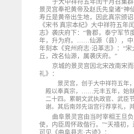
于大中祥符五年
闰十月
召集群
景灵宫奉祀黄帝及赵氏先皇诸
“神
寿丘是黄帝出生地，因此真宗颁诏
《宋书 真宗本纪》大中祥符五年闰
志》袭庆府下：“鲁郡，泰宁军节
年，升为府。……仙源（县），中
年刻本《兖州府志·沿革志》：“
丘，改名仙源，属袭庆府。”
京城的景灵宫因北宋改南宋而
礼》：
景灵宫，创于大中祥符五年
殿以奉真宗，
……元丰五年，始
二十四。累朝文武执政官、武臣
谢。其后南郊先诣宫行荐享礼，
曲阜景灵宫由当时宰相王旦负
使，内臣周怀政偕行。”“天禧初
可见《曲阜县志·古迹》：