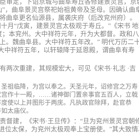
臣审定，下诏京城与曲阜寿丘各修建景灵宫，京
仙”，曲阜景灵宫祭祀始祖黄帝及圣母。因确认曲
将曲阜更名仙源县，属袭庆府（后改兖州府）。
十月“戊寅，建景灵宫太极观于寿丘。”《宋书 地
度；本兖州。大中祥符元年，升为大都督。政和八
上。魏曲阜县。大中祥符五年改。” 明代万历二
宋大中祥符五年，以轩辕降于延恩殿，谓曲阜有寿
有两次重建，其规模宏大，可见《宋书
·礼志 ·吉
，圣祖临降，为宫以奉之。天圣元年，诏修宫之万寿
就宫作十一殿，……诸神御门置亲事官五百人，立戟
节度使以上并图形于两庑。凡执政官除拜，赴官恭
并如太庙仪。
责督建，《宋书
·王旦传》：“旦为兖州景灵宫朝
，进位太保，为兖州太极观奉上宝册使。”其大致情