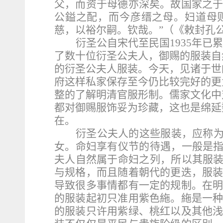
父，而资于母德亦深矣。故国家之
公鎰之配，而今彦缙之母。妇道母
慈，以裕尔嗣。钦哉。”（《敕封孔
衍圣公自宋代至民国
1935
年已累
了数十位衍圣公夫人，御赐的服装自
的衍圣公夫人服装。今天，见诸于世
府这样私家保存至今仍比较完好的更
整的了解明清官服形制。儒家文化中
都对御赐服饰妥为珍藏，这也是绵延
在。
衍圣公夫人的这些服装，应称
女。命妇享有仪节的待遇，一般是指
夫人自然属于命妇之列，所以其服装
与规格，而且随着朝代的更迭，服
导致很多事情都有一定的规制。在
的服装起初只准用紫色絁。絁是一
的服装只许用紫绿、桃红以及其他