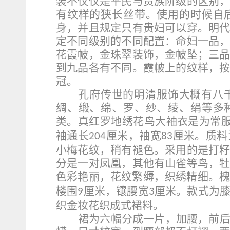
装不仅仅是平民与贵族阶级的区别
有纹样的狭长丝带。使用的时候自
身，并且规定只有贵妇可以穿。明
定不同级别的不同配置：命妇一品
花霞帔，金珠翠装饰，金帔坠；三
到九品各有不同。霞帔上的纹样，
冠。
孔府传世的明清服饰大概有八
绸、缎、绵、罗、纱、绫、绢等多
类。真红罗地绣花鸟大袖衣是为常
袖通长
厘米，袖宽
厘米。质料
204
83
小梅花纹，稍有褪色。采用的是打
分是一对凤凰，其他有山雀等鸟，
色彩艳丽，花纹繁缛，织绣精细。
楼围
厘米，镶腰宽
厘米。款式为
9
3
织金妆花织成式裙料。
裙为六幅分成一片，加腰，前