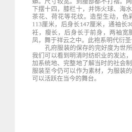
蟒。尺寸较宽。到腰部都不打褶。
下摆十四，膝栏十，并饰火球、海
茶花、荷花等花纹。造型生动，色
113
厘米，后身长
厘米，通袖长
147
3
衽，瘦长，后身长于前身，两袖宽
凤，舞于祥云之中。此袍系明代衍圣
孔府服装的保存的完好度为世
我们可以看到明清时纺织业的发达
加系统地、完整地了解当时的社会
服装至今仍可以作为素材，为服装
可以活跃在当今的舞台。