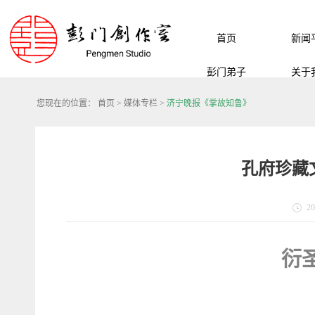
首页
新闻
彭门弟子
关于
您现在的位置：
首页
>
媒体专栏
>
济宁晚报《掌故知鲁》
孔府珍藏
20
衍