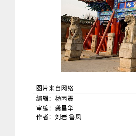
图片来自网络
编辑：杨丙震
审编：龚昌华
作者：刘岩 鲁凤