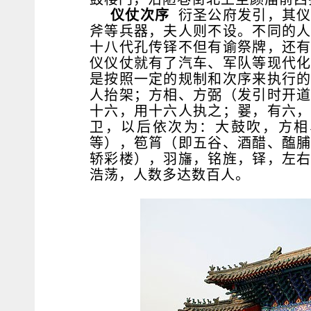
仪仗次序
衍圣公府发引，其仪
斧等兵器，夫人则不设。不同的
十八代孔传铎不但有谕祭牌，还
仪仪仗就有了汽车、军队等现代
是按照一定的规制和次序来执行
人抬架；方相、方弼（发引时开
十六，用十六人执之；翣，有六
卫，以后依次为：大鼓吹，方相
等），笣筲（即五谷、酒醋、醢
轿彩楼），羽旛，铭旌，铎，左
浩荡，人数多达数百人。