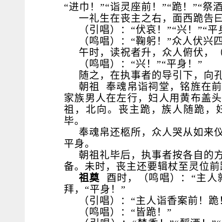
“进巾！”“诣灵座前！”“跪！”“
一礼生在丧主之右，面西跪告曰
（引唱）：“伏哀！”“兴！”“平
（鸣唱）：“鞠躬！”众人伏兴
午时，读祝者升，众人俯伏，（
（鸣唱）：“兴！”“平身！”
随之，在执事者的导引下，向
朝祖 奉魂帛诣祠堂，铭旌在
家族男人在左行，妇人用黄布盖
祖，北向。丧主跪，族人随跪，
毕。
奉魂帛还柩所，众人哭从如来
平身。
朝祖礼毕后，
执事者按各自的
备。未时，丧主还要辑杖至灵位前
祖奠
酉时，（鸣唱）：“主人就
拜，“平身！”
（引唱）：“主人诣香案前！跪
（鸣唱）：“皆
跪！”