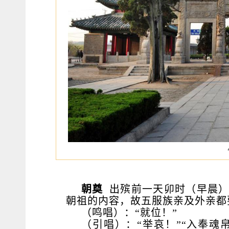
朝奠
出殡前一天卯时（早晨）
朝祖的内容，故五服族亲及外亲都
（鸣唱）：“就位！”
（引唱）：“举哀！”“入奉魂帛