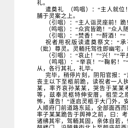
礼。
遣奠礼 （鸣唱）：“主人就位
脯于灵案之上。
（引唱）：“主人诣灵座前！跪
（鸣唱）：“众宾皆跪！”众人
（引唱）：“焚香！”“酹酒！”
祝者用祝版读遣奠祭文：“
（妣）尊灵。灵輀托驾徃即幽宅，
（引唱）：“哀止！”“兴！”“平
（鸣唱）：“举哀！”“鞠躬！”
从，各行其礼，礼毕。
完毕，稍停片刻，阴阳官报：“
丧主以下至柩前跪，读祝者一人
某，率齐哀孙某某，哭告于某某
等，兹奉灵柩特伸安厝，祖茔之
怖，谨告！”逐启灵柩于大门外，
人顺府门前道路东延，全部面西而
率子某某跪告于舆神之前，曰：
诸绋其牢，驾輀其固，亲体自若，
鼓楼门，沿陋巷街北上至颜庙前西