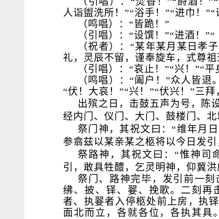
（引唱）：“焚香！”“酹酒！”“
人诣盥洗所！”“浴手！”“进巾！”
（鸣唱）：“皆跪！”
（引唱）：“设馔！”“进酒！”
（祝者）：“某年某月某日孝
礼，灵辰不留，谨奉旋车，式尊祖
（引唱）：“哀止！”“兴！”“平
（鸣唱）：“阖户！”众人皆退。“
“伏！大哀！”“兴！”“伏兴！”三拜
出殡之日，击鼓五声为号，陈
经内门、仪门、大门、鼓楼门、北
祭门神，其祝文曰：“维年月
参翕兹以某亲某之柩将以今日发引
祭路神，其祝文曰：“惟神司
引，敢具牲醴，乞灵明神，仰冀洪
祭门、路神完毕，发引前一刻
绋、披、铎、翣、挽歌。二刻再
者、执翣者入停柩处前上房，执
面北而立，各就各位，各执其具