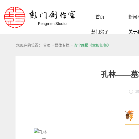
首页
新闻
彭门弟子
关于
您现在的位置：
首页
>
媒体专栏
>
济宁晚报《掌故知鲁》
孔林——墓
20