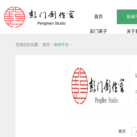
首页
新闻
彭门弟子
关于
您现在的位置：
首页
>
新闻平台
>
首页