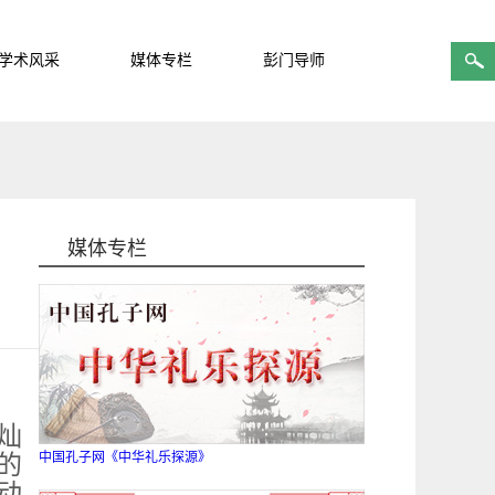
学术风采
媒体专栏
彭门导师
媒体专栏
灿
中国孔子网《中华礼乐探源》
的
动