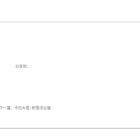
分享到：
下一篇：
今日大雪 | 积雪浮云端