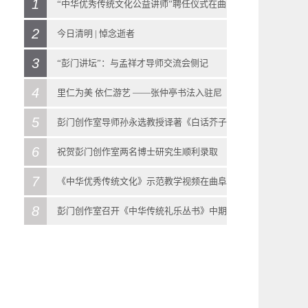
1
“中华优秀传统文化公益讲师”聘任仪式在曲
2
阜迎宾馆召开
今日清明 | 悼念逝者
2018
-
11
-
04
3
2020
-
04
-
04
“彭门讲坛”：与孟祥才导师交流会侧记
11月3号，彭门创作室在曲阜迎宾馆（机关招待
今日清明 | 悼念逝者清明由来清明节，又称踏
4
2021
-
10
-
23
里仁为美 依仁游艺 ——张仲亭书法入驻尼
所）召开会议，与中国孔子网一同向参与《中
青节、行清节、三月节、祭祖节等，节期在仲
“彭门讲坛”：与孟祥才导师交流会侧记 2021年
5
山圣境大学堂
彭门创作室导师孙永选教授译著《白话芥子
华优秀传统文化》教科书示范教学视频拍摄的
春与暮春之交。清明节源自上古时代的祖先信
10月23日下午2时30分，曲阜彭门创作室“彭门
2018
-
11
-
16
6
园》在香港出版
祝贺彭门创作室两名博士研究生顺利录取
各位老师颁发聘书。 会议首先由彭门创作室导
仰与春祭礼俗，兼具自然与人文两大内涵，既
讲坛”第二期于彭门创作室召开，由彭门创作室
“仁”是孔子思想的核心。日前，在孔子诞生地
2020
-
07
-
17
7
2022
-
07
-
10
《中华优秀传统文化》示范教学视频在曲阜
师、中国孔子网学术顾问彭庆涛先生总结上一
是自然节气点，也是传统节日。扫墓祭祖与踏
导师、山东大学博士生导师孟祥才先生主讲。
曲阜尼山，张仲亭书法作品“《论语》仁句选
彭门创作室导师孙永选教授译著《白话芥子
8
尼山圣境进行录制
彭门创作室召开《中华传统礼乐丛书》中期
阶段的教学视频录制工作，他对参与此次拍摄
青郊游是清明节的两大礼俗主题，这两大传统
出席此次交流会的有彭门创作室导师彭庆涛先
录”入驻尼山圣境大学堂。在9月份召开的第五
园》在香港出版《芥子园画传》（又名《芥子
2018
-
12
-
27
调度暨第二次学术研讨会
的老师、同学和工作人员给予了高度评价。然
礼俗主题在中国自古传承，至今不辍。清明节
生、孙永选先生、高尚举先生、刘岩先生以及
届尼山世界文明论坛上，张仲亭书“习近平总书
园画谱》）是中国传统绘画的一部经典著作。
近期，彭门创作室、中国孔子网招募一线名师
2020
-
08
-
23
后彭教授向各位讲师颁发了由中国孔子基金会
是中华民族古老的节日，既是一个扫墓祭祖的
众多彭门弟子。在交流会中，孟祥才先生就近
记关于中华文化和世界文明系列讲话”作品曾一
近代现代的一些画坛名家如黄宾虹、齐白石、
在圣城曲阜以泰山出版社《中华优秀传统文
彭门创作室召开《中华传统礼乐丛书》中期调
网络传播中心、中国孔子网下发的“中华优秀传