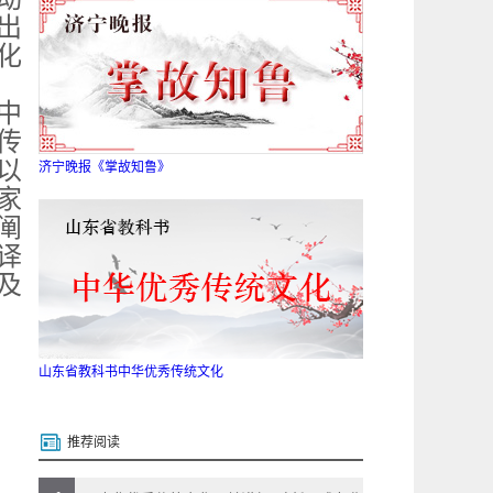
出
化
中
传
以
济宁晚报《掌故知鲁》
家
阐
译
及
山东省教科书中华优秀传统文化
推荐阅读