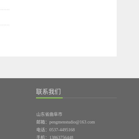
正式推出《中华优秀传统文化》示范教学视
期间到大自然去欣赏...
国运动会开幕式“大碗幕”上选用了他的书法
频，以飨广大使用泰山出版社《中华优秀传统
《望岳》，成...
文化》教科书的一线师生和传统文化爱好者...
。
联系我们
山东省曲阜市
邮箱：pengmenstudio@163.com
电话：0537-4495168
手机：13863756448