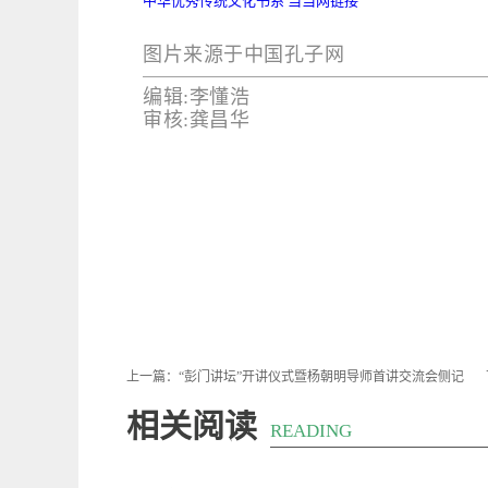
中华优秀传统文化书系 当当网链接
图片来源于中国孔子网
编辑:李懂浩
审核:龚昌华
上一篇：
“彭门讲坛”开讲仪式暨杨朝明导师首讲交流会侧记
相关阅读
READING