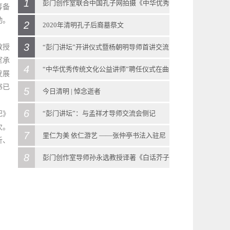
1
彭门创作室联合中国孔子网拍摄《中华优秀
筹备
动。
2
传统文化》教科书示范教学视频
2020年清明孔子后裔墓祭文
2018
-
08
-
29
3
2020
-
04
-
04
教授
“彭门讲坛”开讲仪式暨杨朝明导师首讲交流
室承
彭门创作室联合中国孔子网拍摄《中华优秀传
2020年清明孔子后裔墓祭文清明时节雨纷纷惟
4
会侧记
“中华优秀传统文化公益讲师”聘任仪式在曲
发展
统文化》教科书示范教学视频 近日，由彭门创
书已
公元二零二零年岁在庚子，开年不吉，忽来瘟
2021
-
10
-
13
5
阜迎宾馆召开
今日清明 | 悼念逝者
作室联合中国孔子网组织策划的《中华优秀传
疫，进而人间蔓延，呜呼也已！由是举国团
“彭门讲坛”开讲仪式暨杨朝明导师首讲交流会
2018
-
11
-
04
6
2020
-
04
-
04
“彭门讲坛”：与孟祥才导师交流会侧记
祀》
统文化》教科书教学视频，在曲阜市各文物景
次。
结，悲壮以对，疫情大显持续向好之势。清明
侧记 2021年10月9日下午，曲阜彭门创作室的
11月3号，彭门创作室在曲阜迎宾馆（机关招待
今日清明 | 悼念逝者清明由来清明节，又称踏
7
2021
-
10
-
23
里仁为美 依仁游艺 ——张仲亭书法入驻尼
析、
区启动拍摄。本次示范课程由多位山东省教学
将至，然正处国际疫情施虐未稳之际，全民不
“彭门讲坛”开讲仪式暨杨朝明导师首讲交流会
所）召开会议，与中国孔子网一同向参与《中
青节、行清节、三月节、祭祖节等，节期在仲
“彭门讲坛”：与孟祥才导师交流会侧记 2021年
8
山圣境大学堂
彭门创作室导师孙永选教授译著《白话芥子
名师、博士担任主讲教师，由彭门创作室导
得聚族而祭，至圣孔子第七十九代大宗嫡裔孔
在曲阜迎宾馆召开。出席此次交流会的有彭门
华优秀传统文化》教科书示范教学视频拍摄的
春与暮春之交。清明节源自上古时代的祖先信
10月23日下午2时30分，曲阜彭门创作室“彭门
2018
-
11
-
16
园》在香港出版
师、曲阜师范大学孙永选教授现场指导并做点
垂长委托曲阜至圣孔氏家谱研究中心颁发孔林
导师杨朝明先生、彭庆涛先生、孙永选先生、
各位老师颁发聘书。 会议首先由彭门创作室导
仰与春祭礼俗，兼具自然与人文两大内涵，既
讲坛”第二期于彭门创作室召开，由彭门创作室
“仁”是孔子思想的核心。日前，在孔子诞生地
2020
-
07
-
17
评。本次示范课程讲授的内容为泰山出版社出
墓祭文，或以个人单独祭祀为例，或以居家模
高尚举先生、吴泽浩先生、张仲亭先生以及众
师、中国孔子网学术顾问彭庆涛先生总结上一
是自然节气点，也是传统节日。扫墓祭祖与踏
导师、山东大学博士生导师孟祥才先生主讲。
曲阜尼山，张仲亭书法作品“《论语》仁句选
彭门创作室导师孙永选教授译著《白话芥子
版的《中华优秀传统文化》教科书（初中