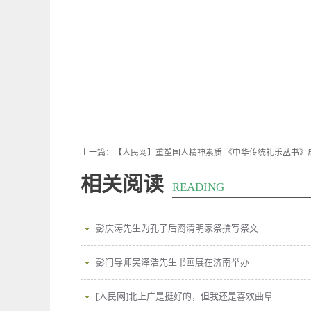
上一篇：
【人民网】重塑国人精神素质 《中华传统礼乐丛书》
相关阅读
READING
彭庆涛先生为孔子后裔清明家祭撰写祭文
彭门导师吴泽浩先生书画展在济南举办
[人民网]北上广是挺好的，但我还是喜欢曲阜