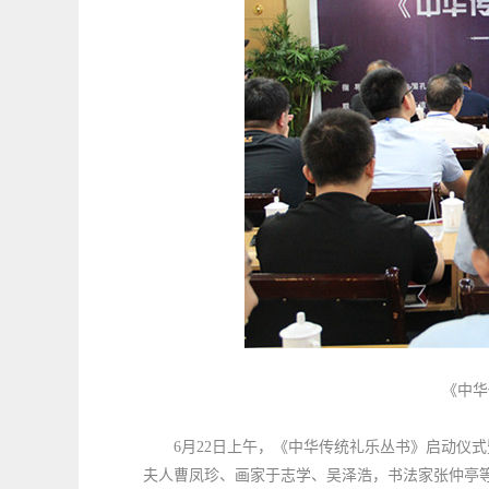
《中华
6
月22日上午，《中华传统礼乐丛书》启动仪
夫人曹凤珍、画家于志学、吴泽浩，书法家张仲亭