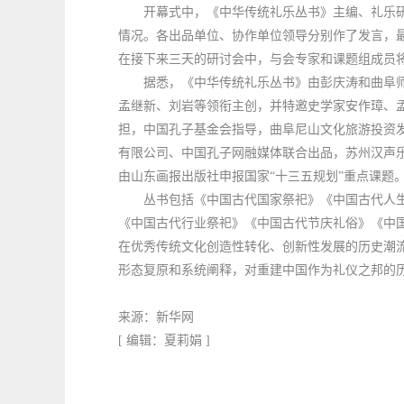
开幕式中，《中华传统礼乐丛书》主编、礼乐研
情况。各出品单位、协作单位领导分别作了发言，
在接下来三天的研讨会中，与会专家和课题组成员
据悉，《中华传统礼乐丛书》由彭庆涛和曲阜师
孟继新、刘岩等领衔主创，并特邀史学家安作璋、
担，中国孔子基金会指导，曲阜尼山文化旅游投资
有限公司、中国孔子网融媒体联合出品，苏州汉声
由山东画报出版社申报国家
“十三五规划”重点课题
丛书包括《中国古代国家祭祀》《中国古代人生
《中国古代行业祭祀》《中国古代节庆礼俗》《中
在优秀传统文化创造性转化、创新性发展的历史潮
形态复原和系统阐释，对重建中国作为礼仪之邦的
来源：新华网
[
编辑：夏莉娟
]