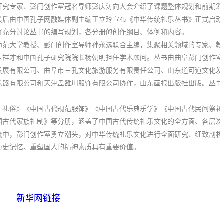
究专家、彭门创作室冠名导师彭庆涛向大会介绍了课题整体规划和前期
最后由中国孔子网融媒体副主编王立玲宣布《中华传统礼乐丛书》正式启
将充分讨论丛书的编写规划，各分册的创作纲目、体例和内容。
范大学教授、彭门创作室导师孙永选联合主编，集聚相关领域的专家、
孟祥才和中国孔子研究院院长杨朝明担任学术顾问。丛书由曲阜彭门创作
发展有限公司、曲阜市三孔文化旅游服务有限责任公司、山东道可道文化
乐器有限公司和天津孟雒川服饰有限公司协作，山东画报出版社出版。丛
。
礼俗》《中国古代规范服饰》《中国古代乐典乐学》《中国古代民间祭
国古代家族礼制》等分册，涵盖了中国古代传统礼乐文化的全方面、各层
流中，彭门创作室勇立潮头，对中华传统礼乐文化进行全面研究、细致剖
历史记忆、重塑国人的精神素质具有重要价值。
新华网链接