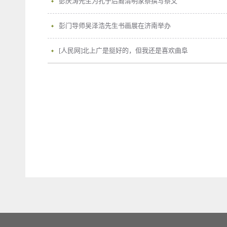
彭庆涛先生为孔子后裔清明家祭撰写祭文
彭门导师吴泽浩先生书画展在济南举办
[人民网]北上广是挺好的，但我还是喜欢曲阜