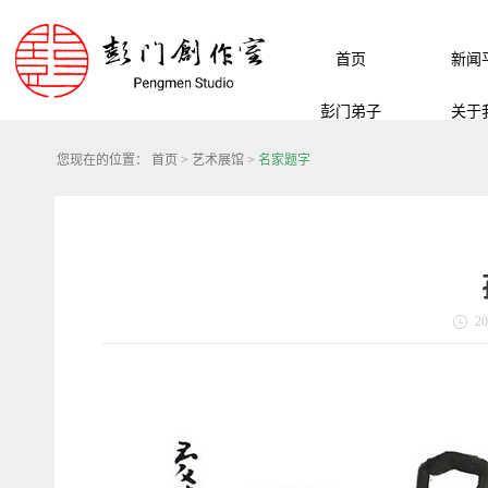
首页
新闻
彭门弟子
关于
您现在的位置：
首页
>
艺术展馆
>
名家题字
20