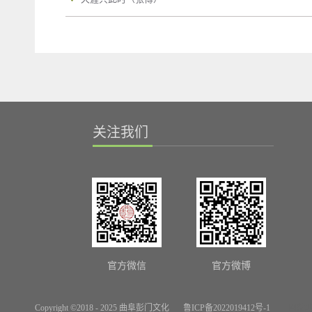
关注我们
官方微信
官方微博
Copyright ©2018 - 2025 曲阜彭门文化
鲁ICP备2022019412号-1
网站