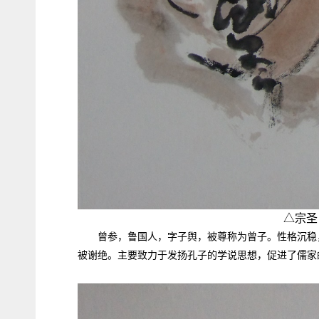
△宗圣
曾参，鲁国人，字子舆，被尊称为曾子。性格沉稳
被谢绝。主要致力于发扬孔子的学说思想，促进了儒家