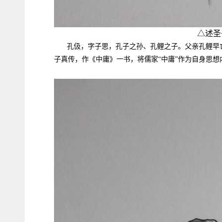
△述圣
孔伋，字子思，孔子之孙、孔鲤之子。父亲孔鲤早
子真传，作《中庸》一书，将儒家“中庸”作为自身思想