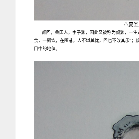
△复圣
颜回，鲁国人，字子渊，因此又被称为颜渊，一生
食，一瓢饮，在陋巷，人不堪其忧，回也不改其乐”；
目中的地位。