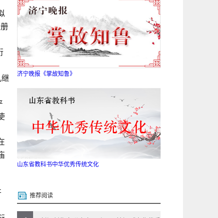
拟
造册
衍
济宁晚报《掌故知鲁》
孔继
严
使
！
在
庙
山东省教科书中华优秀传统文化
开
推荐阅读