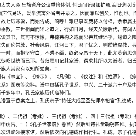
陶太夫人命
集族耆彦公议重修体例
率旧而所录加扩焉
盖旧谱以博
,
,
,
而声气易达，爰举流寓外省者并录之，因而兼以创矣，惟创也。
。故七历寒暑，而始告成。呜呼！难已事既蒇将以付梓，余忝属
师垂教，三世祖阐而述之道之，行如日月，经天矣厥后代，有闻
庭读其书，其可不懔懔，弗荷弗构之戒而思善其继述乎，矧道之
法失而伦常敦，社会风俗，江河日下，君子忧之，则缵绪翼教，
于一时，而抱坚守白，不磷不缁，终必克昌于天下，此尤览谱思
岂徒昭世统而已耶。昔归震川记其家谱，谓求其所以为谱者，归
族人其家有以知所勉矣。”
列有《事宜》、《榜示》、《凡例》、《仪注》和《姓源》、《
世系》图表等资料。谱中包括孔子世系、中兴、二十派六十户及
两千多年中，孔氏家族历代裔孙们。
谱置于香案之上，孔氏宗子“特任大成至圣先师奉祀官”孔德成
妣）、二代祖（考妣）、三代祖（考妣）、四十三代祖（考妣）
申虔告。”（《孔子世家谱》卷首）然后到诗礼堂鞠躬四拜。执
以次进跪领接家谱，然后依次向孔德成作揖行礼。礼成，宗子孔