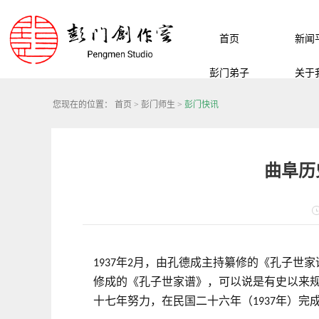
首页
新闻
彭门弟子
关于
您现在的位置：
首页
>
彭门师生
>
彭门快讯
曲阜历
年
月，由孔德成主持纂修的《孔子世家
1937
2
修成的《孔子世家谱》，可以说是有史以来
十七年努力，在民国二十六年（
年）完
1937