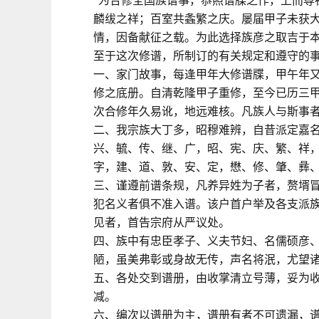
“为合修全国族谱事，恭照谱牒之作，上而尊
麟绂之祥；百室共螽繁之庆。屡届甲子未获
情，因备献征之载。为此选择族彦之取吉于本
至于这次修谱，所制订的有关规定和遵守的
一、家门故事，每逢甲年大修谱牒，甲午年
修之底册。自清乾隆甲子重修，至今已历三
次合修年久易讹，地远难核。凡族人与斯事
二、我宗族大丁多，昭穆难辨，自昔派定嘉
兴、毓、传、继、广，昭、宪、庆、繁、祥
字，建、道、敦、安、定，懋、修、肇、彝
三、谨遵前谱条规，凡养异姓为子者，赘壻
犯名义者俱不准入谱。该户首户举及各支派
见者，首告宗府从严议处。
四、族中有忠臣孝子、义夫节妇、名儒硕彦
陋，虽美弗彰或身故无传，声名将泯，尤望
五、各处交到谱册，由收掌清立号薄，妥为
减。
六、编次以谱册为主，谱册有者不可遗漏，