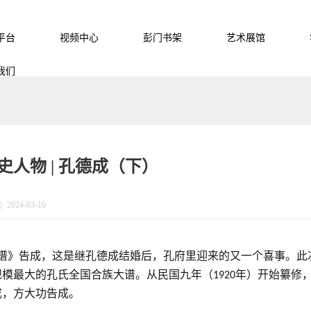
平台
视频中心
彭门书架
艺术展馆
我们
史人物 | 孔德成（下）
2024-03-16
谱》告成，这是继孔德成结婚后，孔府里迎来的又一个喜事。此
规模最大的孔氏全国合族大谱。从民国九年（
年）开始纂修
1920
成，方大功告成。