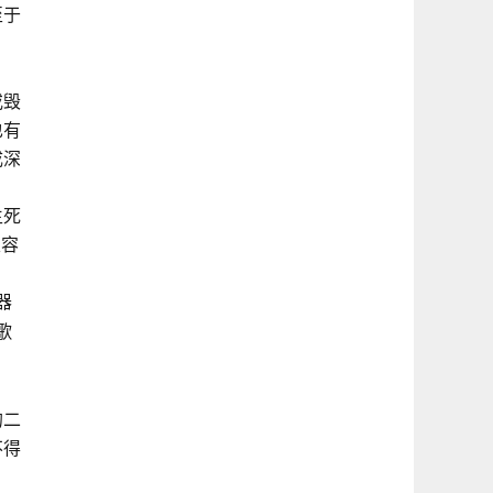
声名远播。他题写的“天下第一泉”被济南市申
至于
的学术交流...
散步游玩。清明节...
请注册成宣传图标；他书写的泰山碧霞祠对
联，20多年来一直悬挂在碧霞祠碧霞元君两旁
或毁
也有
受万人瞩目；特别是2009年举办的第十一届全
成深
期间到大自然去欣赏...
国运动会开幕式“大碗幕”上选用了他的书法
生死
《望岳》，成...
很容
器
歌
的二
不得