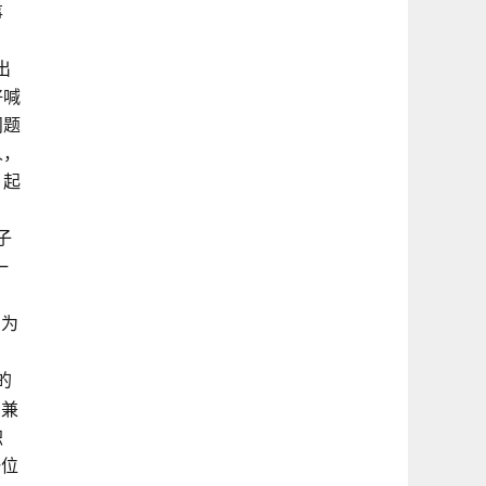
事
出
好喊
问题
人，
，起
子
一
山为
的
南兼
职
一位