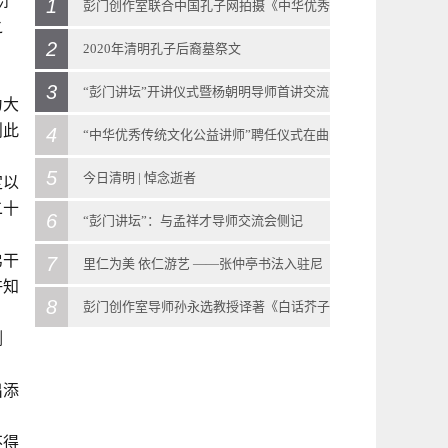
衍
1
彭门创作室联合中国孔子网拍摄《中华优秀
之
2
传统文化》教科书示范教学视频
2020年清明孔子后裔墓祭文
2018
-
08
-
29
3
2020
-
04
-
04
“彭门讲坛”开讲仪式暨杨朝明导师首讲交流
为大
彭门创作室联合中国孔子网拍摄《中华优秀传
则此
2020年清明孔子后裔墓祭文清明时节雨纷纷惟
4
会侧记
“中华优秀传统文化公益讲师”聘任仪式在曲
统文化》教科书示范教学视频 近日，由彭门创
公元二零二零年岁在庚子，开年不吉，忽来瘟
2021
-
10
-
13
5
阜迎宾馆召开
今日清明 | 悼念逝者
定以
作室联合中国孔子网组织策划的《中华优秀传
二十
疫，进而人间蔓延，呜呼也已！由是举国团
“彭门讲坛”开讲仪式暨杨朝明导师首讲交流会
2018
-
11
-
04
6
2020
-
04
-
04
“彭门讲坛”：与孟祥才导师交流会侧记
统文化》教科书教学视频，在曲阜市各文物景
结，悲壮以对，疫情大显持续向好之势。清明
侧记 2021年10月9日下午，曲阜彭门创作室的
11月3号，彭门创作室在曲阜迎宾馆（机关招待
今日清明 | 悼念逝者清明由来清明节，又称踏
弟干
7
2021
-
10
-
23
里仁为美 依仁游艺 ——张仲亭书法入驻尼
许知
区启动拍摄。本次示范课程由多位山东省教学
将至，然正处国际疫情施虐未稳之际，全民不
“彭门讲坛”开讲仪式暨杨朝明导师首讲交流会
所）召开会议，与中国孔子网一同向参与《中
青节、行清节、三月节、祭祖节等，节期在仲
“彭门讲坛”：与孟祥才导师交流会侧记 2021年
8
山圣境大学堂
彭门创作室导师孙永选教授译著《白话芥子
名师、博士担任主讲教师，由彭门创作室导
得聚族而祭，至圣孔子第七十九代大宗嫡裔孔
在曲阜迎宾馆召开。出席此次交流会的有彭门
华优秀传统文化》教科书示范教学视频拍摄的
侧
春与暮春之交。清明节源自上古时代的祖先信
10月23日下午2时30分，曲阜彭门创作室“彭门
2018
-
11
-
16
园》在香港出版
师、曲阜师范大学孙永选教授现场指导并做点
垂长委托曲阜至圣孔氏家谱研究中心颁发孔林
导师杨朝明先生、彭庆涛先生、孙永选先生、
各位老师颁发聘书。 会议首先由彭门创作室导
仰与春祭礼俗，兼具自然与人文两大内涵，既
讲坛”第二期于彭门创作室召开，由彭门创作室
“仁”是孔子思想的核心。日前，在孔子诞生地
2020
-
07
-
17
出添
评。本次示范课程讲授的内容为泰山出版社出
墓祭文，或以个人单独祭祀为例，或以居家模
高尚举先生、吴泽浩先生、张仲亭先生以及众
师、中国孔子网学术顾问彭庆涛先生总结上一
是自然节气点，也是传统节日。扫墓祭祖与踏
导师、山东大学博士生导师孟祥才先生主讲。
曲阜尼山，张仲亭书法作品“《论语》仁句选
彭门创作室导师孙永选教授译著《白话芥子
不得
版的《中华优秀传统文化》教科书（初中