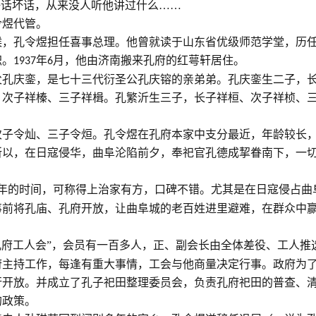
好话坏话，从来没人听他讲过什么……
令煜代管。
候，孔令煜担任喜事总理。他曾就读于山东省优级师范学堂，历
职。
年
月，他由济南搬来孔府的红萼轩居住。
1937
6
父孔庆銮，是七十三代衍圣公孔庆镕的亲弟弟。孔庆銮生二子，
、次子祥榛、三子祥楫。孔繁沂生三子，长子祥桓、次子祥桢、
次子令灿、三子令烜。孔令煜在孔府本家中支分最近，年龄较长
所以，在日寇侵华，曲阜沦陷前夕，奉祀官孔德成挈眷南下，一
年的时间，可称得上治家有方，口碑不错。尤其是在日寇侵占曲
事前将孔庙、孔府开放，让曲阜城的老百姓进里避难，在群众中
孔府工人会”，会员有一百多人，正、副会长由全体差役、工人推
府主持工作，每逢有重大事情，工会与他商量决定行事。政府为
行开放。并成立了孔子祀田整理委员会，负责孔府祀田的普查、
的政策。