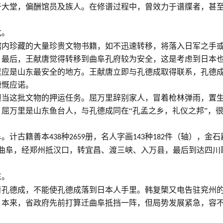
于大堂，偏酬馆员及族人。在修谱过程中，曾效力于谱牒者，甚
危。
馆内珍藏的大量珍贵文物书籍，如不迅速转移，将落入日军之手
。最后，王献唐觉得转移到曲阜孔府较为安全，这是考虑到日本
里应是山东最安全的地方。王献唐立即与孔德成取得联系，孔德
慷慨应诺。
担当这批文物的押运任务。屈万里辞别家人，冒着枪林弹雨，置
屈万里是山东鱼台人，与孔德成同在“孔孟之乡，礼仪之邦”，
阜。计古籍善本
种
册，名人字画
种
件（轴），金石
438
2659
143
182
曲阜，经郑州抵汉口，转宜昌、渡三峡、入万县，最后到达四川
东。
着孔德成，不能使孔德成落到日本人手里。韩复榘又电告驻兖州
。本来，省政府先前打算迁曲阜抵挡一阵，但局势发展紧急，容