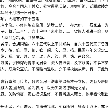
祖，下而收族，至重事也。况我家藉，承圣泽，世沐国恩。千年
大修，今合全国人丁益众，亟宜缵承旧绪，裒益新编，式联敦睦
年冬十月初十日开馆。”
事项，大概有如下十五条：
又有小修。小修时填造格册，清謄二部，一存宗府，一藏家庙，
甲子，将近二百年，六十户中半未小修，二十省族人难联一编，
者尤宜加意精详，共襄重举。
名美字，合族同遵。六十五代以上率共知矣，自六十五代宗子曾
，令、德、维、垂、佑，钦、绍、念、显、扬。民国八年又议定
、常，裕、文、焕、景、瑞，永、锡、世、绪、昌命名。
冒姓者；子随嫁母携来同居者；流入僧道者；及下贱者；不孝不
族人，须秉公查核，不得瞻徇滥收，亦不得挟嫌故斥，有一于此
、言行卓然可传者，各该亲房当送事绩以备核采立传。更有乡居
诸族人各据所知，亟为表扬，以无失发潜德幽光之意。
收藏，关防慎密，责在提调监修，不得听族人藉言，他手错讹取
谱册无者，不可增添。尚谱册错讹，实有所据，须查明改正，亦