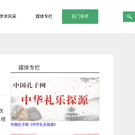
学术风采
媒体专栏
彭门导师
媒体专栏
次
，经
中国孔子网《中华礼乐探源》