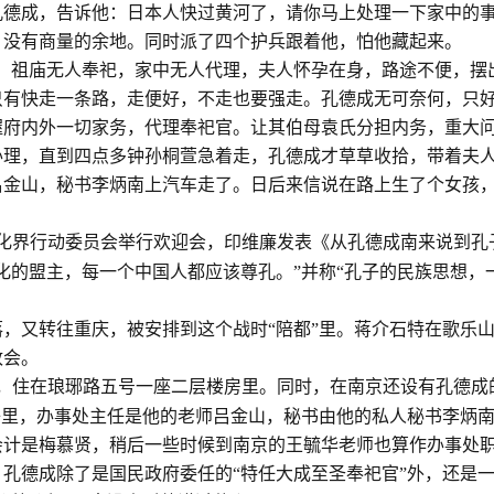
孔德成，告诉他：日本人快过黄河了，请你马上处理一下家中的
，没有商量的余地。同时派了四个护兵跟着他，怕他藏起来。
，祖庙无人奉祀，家中无人代理，夫人怀孕在身，路途不便，摆
只有快走一条路，走便好，不走也要强走。孔德成无可奈何，只
握府内外一切家务，代理奉祀官。让其伯母袁氏分担内务，重大
办理，直到四点多钟孙桐萱急着走，孔德成才草草收拾，带着夫
吕金山，秘书李炳南上汽车走了。日后来信说在路上生了个女孩
化界行动委员会举行欢迎会，印维廉发表《从孔德成南来说到孔
化的盟主，每一个中国人都应该尊孔。”并称“孔子的民族思想，
，又转往重庆，被安排到这个战时“陪都”里。蒋介石特在歌乐
政会。
，住在琅琊路五号一座二层楼房里。同时，在南京还设有孔德成
子里，办事处主任是他的老师吕金山，秘书由他的私人秘书李炳
会计是梅慕贤，稍后一些时候到南京的王毓华老师也算作办事处
孔德成除了是国民政府委任的“特任大成至圣奉祀官”外，还是