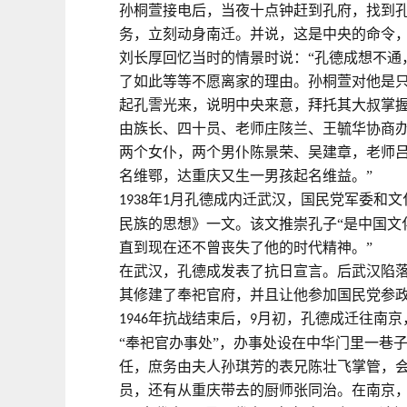
孙桐萱接电后，当夜十点钟赶到孔府，找到
务，立刻动身南迁。并说，这是中央的命令
刘长厚回忆当时的情景时说：“孔德成想不通
了如此等等不愿离家的理由。孙桐萱对他是
起孔霅光来，说明中央来意，拜托其大叔掌
由族长、四十员、老师庄陔兰、王毓华协商
两个女仆，两个男仆陈景荣、吴建章，老师
名维鄂，达重庆又生一男孩起名维益。”
年
月孔德成内迁武汉，国民党军委和文
1938
1
民族的思想》一文。该文推崇孔子“是中国文
直到现在还不曾丧失了他的时代精神。”
在武汉，孔德成发表了抗日宣言。后武汉陷落
其修建了奉祀官府，并且让他参加国民党参
年抗战结束后，
月初，孔德成迁往南京
1946
9
“奉祀官办事处”，办事处设在中华门里一巷
任，庶务由夫人孙琪芳的表兄陈壮飞掌管，
员，还有从重庆带去的厨师张同治。在南京，