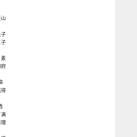
任山
长子
三子
，素
切府
阜
赢得
选
了满
清理