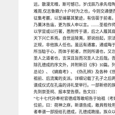
远，散漫无稽，斯可憾已，岁戊辰乃承先母
难周
仅志鲁籍六十户时为之也，今则交通便
,
征集考覈，以至编纂其繁迹，有信蓰于前者
乃薰沐告庙，更为族人申以言。……圣祖作
以学显或以行著，悉附传于谱，后之人履其
天下兴亡系焉。自世运陵夷，邪说纷起，宗
正规，非他族人任也。虽远有通塞，通或晦
所当騐于心，而体于躬者，然则所谱也，又
圣人之道者也，言深且旨而况圣人之后哉。吾
除孔德成的序文外，并附新旧《序》
篇。
10
总论》、《嫡裔考》、《伪孔辨》及各种《
祖前、后流寓的支派。详细记载了孔子之后
谱成仪式在孔庙的诗礼堂举行。一部新修的族
先到崇圣祠、报本堂告祭。告文曰：
“七十七代孙奉祀官德成等敢昭告于始祖（考
位前，曰：荷神之庥，新谱告成，敢具牲牷用
者奉谱一部授给孔德成，孔德成跪接。族众