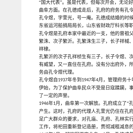
“国大代表”。虽是代表，但每次开会，无论
曲阜方面。在孔德成走后，孔府的府务有孔
孔令煜，字霅光，号一庵。孔德成结婚的时
东省运河船捐局局长，山东省财政厅科长等
孔令煜是孔府本家中最近的一支，他的曾祖
繁洙、次子繁沂。孔繁洙生三子，长子祥棫
祥棣。
孔繁沂的次子孔祥桢生有三子，长子令煜、
有威望，又一直住在孔府。没有分出府外，
务由孔令煜代理。
孔令煜自
年冬到
年
月，管理府务十
1937
1947
4
伊始，为了保护曲阜民众不受是日寇蹂躏，
了一定的声誉。
年
月，曲阜第一次解放。孔府成立了“
1946
1
产生。这时，孔府的代理人孔霅光仍住在孔
足广大群众的要求，对孔庙、孔府、孔林实
工作，将祀田重新登记造册，贯彻减租减息