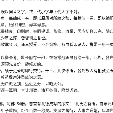
可误以同音之字，致上代小字与下代大字不对。
鲁鱼。每编成一卷，即以原册对所编之稿，每謄清一卷，即以编
之章，始终细密，毋率毋怠。
纸墨精良，印刷时，会同提调、监修、收掌，照应切数印完，随
页少章之弊，皆督刊之咎也。
由收掌登记，谨其授受，不准编校、各员謄印诸人，携带一册一
，以备查考，族长府存一部，在馆常务职员各给一部。此外，各
，须预先交价，静候发给。
谱，须于更替时即行交待。十三、此次修谱，各处族人有捐款至
其尊祖敬宗注重族谱之意。
总无户派之别，远近之分，以昭大公。
项逐一算明，合计部数，清开条目，附载谱端。
部，每部
册。卷首有孔德成写的序文：“孔氏之有谱，自宋元
154
隆甲子重修，距今百数十稔矣。支派之蕃衍，人事之递嬗，年湮