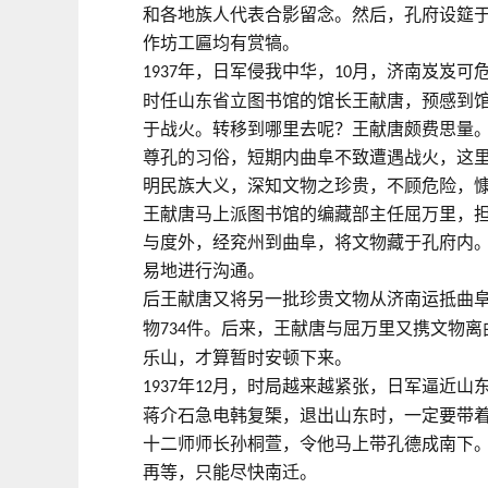
和各地族人代表合影留念。然后，孔府设筵
作坊工匾均有赏犒。
年，日军侵我中华，
月，济南岌岌可
1937
10
时任山东省立图书馆的馆长王献唐，预感到
于战火。转移到哪里去呢？王献唐颇费思量
尊孔的习俗，短期内曲阜不致遭遇战火，这
明民族大义，深知文物之珍贵，不顾危险，
王献唐马上派图书馆的编藏部主任屈万里，
与度外，经兖州到曲阜，将文物藏于孔府内。
易地进行沟通。
后王献唐又将另一批珍贵文物从济南运抵曲
物
件。后来，王献唐与屈万里又携文物离
734
乐山，才算暂时安顿下来。
年
月，时局越来越紧张，日军逼近山
1937
12
蒋介石急电韩复榘，退出山东时，一定要带
十二师师长孙桐萱，令他马上带孔德成南下
再等，只能尽快南迁。