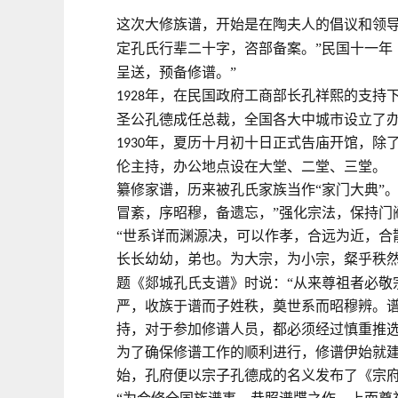
这次大修族谱，开始是在陶夫人的倡议和领
定孔氏行辈二十字，咨部备案。”民国十一年
呈送，预备修谱。”
年，在民国政府工商部长孔祥熙的支持下
1928
圣公孔德成任总裁，全国各大中城市设立了
年，夏历十月初十日正式告庙开馆，除
1930
伦主持，办公地点设在大堂、二堂、三堂。
纂修家谱，历来被孔氏家族当作“家门大典”
冒紊，序昭穆，备遗忘，”强化宗法，保持门
“世系详而渊源决，可以作孝，合远为近，合
长长幼幼，弟也。为大宗，为小宗，粲乎秩然
题《郯城孔氏支谱》时说：“从来尊祖者必敬
严，收族于谱而子姓秩，奠世系而昭穆辨。谱
持，对于参加修谱人员，都必须经过慎重推
为了确保修谱工作的顺利进行，修谱伊始就
始，孔府便以宗子孔德成的名义发布了《宗