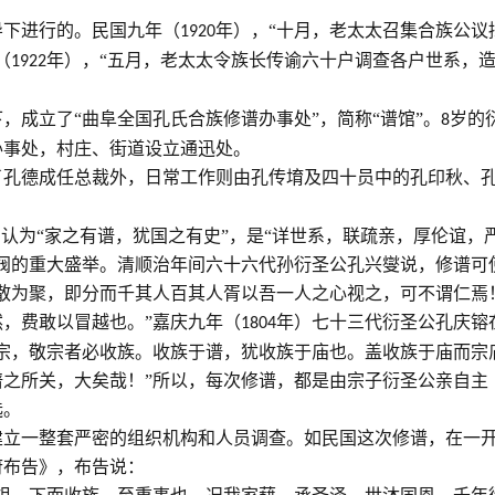
导下进行的。民国九年（
年），“十月，老太太召集合族公议
1920
（
年），“五月，老太太令族长传谕六十户调查各户世系，
1922
，成立了“曲阜全国孔氏合族修谱办事处”，简称“谱馆”。
岁的
8
办事处，村庄、街道设立通迅处。
了孔德成任总裁外，日常工作则由孔传堉及四十员中的孔印秋、
。认为“家之有谱，犹国之有史”，是“详世系，联疏亲，厚伦谊，
阀的重大盛举。清顺治年间六十六代孙衍圣公孔兴燮说，修谱可
散为聚，即分而千其人百其人胥以吾一人之心视之，可不谓仁焉
，费敢以冒越也。”嘉庆九年（
年）七十三代衍圣公孔庆镕
1804
宗，敬宗者必收族。收族于谱，犹收族于庙也。盖收族于庙而宗
之所关，大矣哉！”所以，每次修谱，都是由宗子衍圣公亲自主
选。
建立一整套严密的组织机构和人员调查。如民国这次修谱，在一
府布告》，布告说：