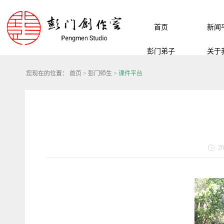
首页
新闻
彭门弟子
关于
您现在的位置：
首页
>
彭门师生
>
课件平台
20