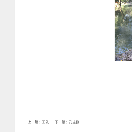
上一篇：
王凯
下一篇：
孔志刚