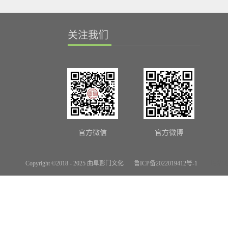
关注我们
官方微信
官方微博
Copyright ©2018 - 2025 曲阜彭门文化
鲁ICP备2022019412号-1
网站