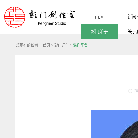
首页
新闻
彭门弟子
关于
您现在的位置：
首页
>
彭门师生
>
课件平台
20