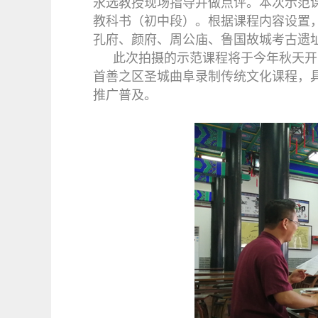
永选教授现场指导并做点评。本次示范
教科书（初中段）。根据课程内容设置
孔府、颜府、周公庙、鲁国故城考古遗
此次拍摄的示范课程将于今年秋天开
首善之区圣城曲阜录制传统文化课程，
推广普及。