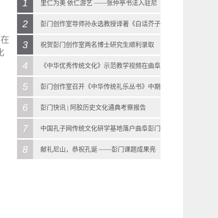
》
1
里仁为美 依仁游艺 ——张仲亭书法入驻尼
、
2
山圣境大学堂
彭门创作室导师孙永选教授译著《白话芥子
。在
2018
-
11
-
16
3
园》在香港出版
祝贺彭门创作室两名博士研究生顺利录取
化
“仁”是孔子思想的核心。日前，在孔子诞生地
2020
-
07
-
17
4
2022
-
07
-
10
《中华优秀传统文化》示范教学视频在曲阜
曲阜尼山，张仲亭书法作品“《论语》仁句选
彭门创作室导师孙永选教授译著《白话芥子
5
尼山圣境进行录制
彭门创作室召开《中华传统礼乐丛书》中期
录”入驻尼山圣境大学堂。在9月份召开的第五
园》在香港出版《芥子园画传》（又名《芥子
2018
-
12
-
27
6
调度暨第二次学术研讨会
彭门快讯 | 阿胶历史文化通典考察报告
届尼山世界文明论坛上，张仲亭书“习近平总书
园画谱》）是中国传统绘画的一部经典著作。
近期，彭门创作室、中国孔子网招募一线名师
2020
-
08
-
23
7
2022
-
07
-
12
中国孔子网传统文化研学基地落户曲阜彭门
记关于中华文化和世界文明系列讲话”作品曾一
近代现代的一些画坛名家如黄宾虹、齐白石、
在圣城曲阜以泰山出版社《中华优秀传统文
彭门创作室召开《中华传统礼乐丛书》中期调
2022年7月4号，彭门创作室为推进《阿胶历史
8
创作室 揭牌仪式在曲阜市机关招待所举行
献礼尼山，恭祝孔诞 ——彭门课题成果亮
度迎来中外学者驻足观赏、拍照留念。其实，
潘天寿、傅抱石等，都把这部书作为学画的范
化》初中段教科书为范本开展示范教学，近日
度暨第二次学术研讨会8月22日至23日，彭门创
文化通典》课题，前往聊城东阿收集素材，部
2019
-
03
-
16
相第六届尼山世界文明论坛
在会议举办地尼山圣境大学堂，张仲亭先生的
本。此书出版三百多年以来，被世人推崇为学
更是走进了孔子诞生地——尼山圣境录制示范
作室在市机关招待所召开《中华传统礼乐丛
分《阿胶历史文化通典》课题组成员参加了此
3月16日上午，中国孔子网传统文化研学基地揭
2020
-
09
-
27
书法作品还有很多呈现，其中蔚为大观的便是
画必修之书。在它的启蒙和熏陶之下，培养和
教学视频。尼山是孔子诞生地，孔庙、书院、
书》课题中期调度暨第二次学术研讨会。会议
次考察之行。本次考察之行由彭门导师彭庆涛
牌仪式在曲阜市机关招待所举行。中国孔子基
献礼尼山，恭祝孔诞——彭门课题成果亮相第
位于大学堂仁厅的“《论语》仁句选录”。据