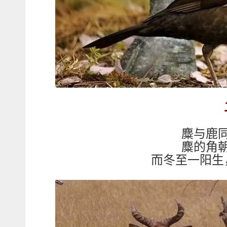
麋与鹿
麋的角
而冬至一阳生