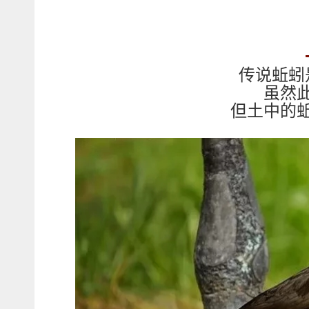
传说蚯蚓
虽然
但土中的