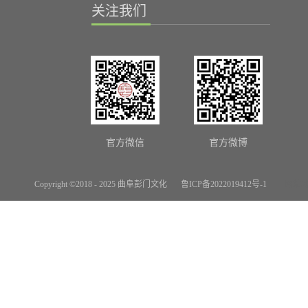
关注我们
官方微信
官方微博
Copyright ©2018 - 2025 曲阜彭门文化
鲁ICP备2022019412号-1
网站