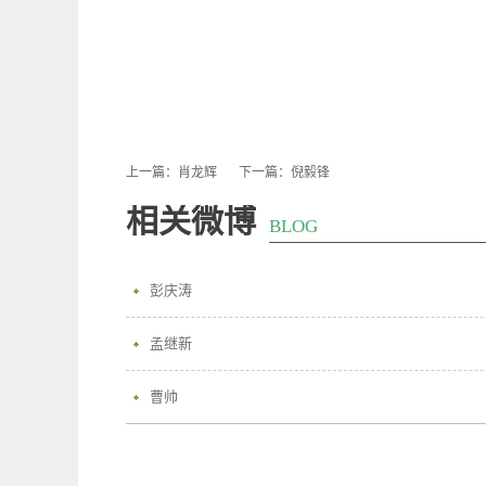
上一篇：
肖龙辉
下一篇：
倪毅锋
相关微博
BLOG
彭庆涛
孟继新
曹帅