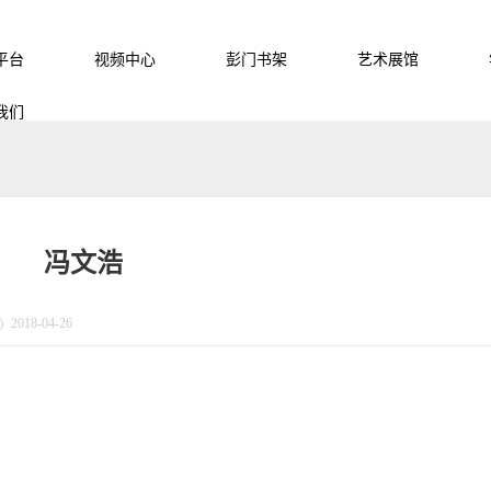
平台
视频中心
彭门书架
艺术展馆
我们
冯文浩
2018-04-26