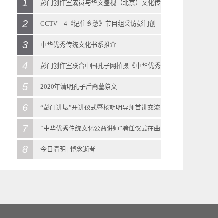
1
彭门创作室成员与华文盛视（北京）文化传
2
播有限公司 客人进行座谈
CCTV—4《记住乡愁》节目组采访彭门创
2018
-
08
-
27
3
作室导师彭庆涛先生
中华优秀传统文化书系推介
5月24日下午，华文盛视（北京）文化传播有限
2020
-
03
-
25
4
2021
-
03
-
22
彭门创作室联合中国孔子网拍摄《中华优秀
公司执行副总裁强默，创意部副总监郑丽萍，
彭门快讯 | CCTV—4《记住乡愁》节目组采访
出版说明山东是儒家文化的发源地，也是中华
5
传统文化》教科书示范教学视频
2020年清明孔子后裔墓祭文
董事会办公室主任张丹一行三人来到彭门创作
彭门创作室导师彭庆涛先生近日，中央广播电
优秀传统文化的重要发祥地，在灿烂辉煌的中
2018
-
08
-
29
6
2020
-
04
-
04
“彭门讲坛”开讲仪式暨杨朝明导师首讲交流
室。创作室冠名导师彭庆涛教授，合作导师孙
视总台大型纪录片《记住乡愁》第六季聚焦孔
华传统文化“谱系”中占有重要地位。用好齐鲁
彭门创作室联合中国孔子网拍摄《中华优秀传
2020年清明孔子后裔墓祭文清明时节雨纷纷惟
7
会侧记
“中华优秀传统文化公益讲师”聘任仪式在曲
永选、孟继新、刘岩教授，会见了来自北京的
子故里——曲阜古城。曲阜，地处山东西南
文化资源丰富的优势，扎实推进中华优秀传统
统文化》教科书示范教学视频 近日，由彭门创
公元二零二零年岁在庚子，开年不吉，忽来瘟
2021
-
10
-
13
8
阜迎宾馆召开
今日清明 | 悼念逝者
客人，并举行座谈。彭门讲师代表、彭门弟子
部，春秋时期为鲁国都城，圣人故里，儒家发
文化研究阐发、保护传承和传播交流，推动中
作室联合中国孔子网组织策划的《中华优秀传
疫，进而人间蔓延，呜呼也已！由是举国团
“彭门讲坛”开讲仪式暨杨朝明导师首讲交流会
2018
-
11
-
04
2020
-
04
-
04
代表参加座谈。座谈中，彭庆涛先生高度评价
源地，被誉为“东方圣城”，素有“东方的耶路撒
华优秀传统文化创造性转化、创新性发展，是
统文化》教科书教学视频，在曲阜市各文物景
结，悲壮以对，疫情大显持续向好之势。清明
侧记 2021年10月9日下午，曲阜彭门创作室的
11月3号，彭门创作室在曲阜迎宾馆（机关招待
今日清明 | 悼念逝者清明由来清明节，又称踏
了华文盛视（北京）文化发展有限公司在文化
冷”之称。这座古城之所以闻名于世界，是因为
习近平总书记对山东提出的重大历史课题、时
区启动拍摄。本次示范课程由多位山东省教学
将至，然正处国际疫情施虐未稳之际，全民不
“彭门讲坛”开讲仪式暨杨朝明导师首讲交流会
所）召开会议，与中国孔子网一同向参与《中
青节、行清节、三月节、祭祖节等，节期在仲
创意、科技引领等方面的发展成就，对强默副