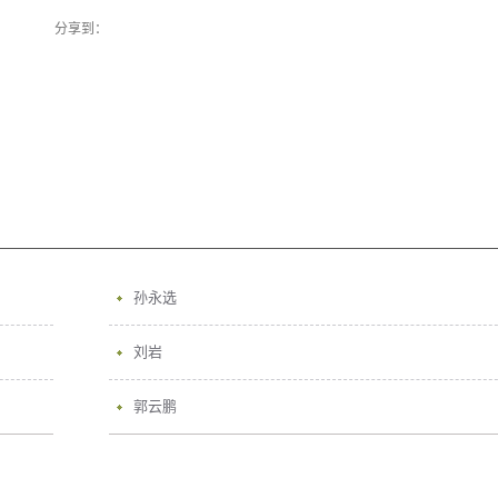
分享到：
孙永选
刘岩
郭云鹏