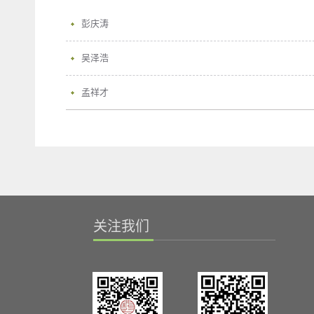
彭庆涛
吴泽浩
孟祥才
关注我们