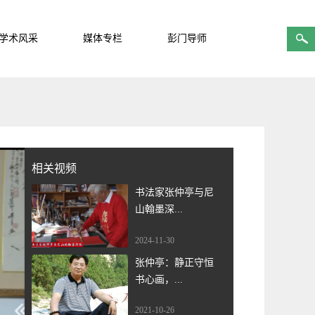
学术风采
媒体专栏
彭门导师
相关视频
书法家张仲亭与尼
山翰墨深...
2024-11-30
张仲亭：静正守恒
书心画，...
2021-10-26