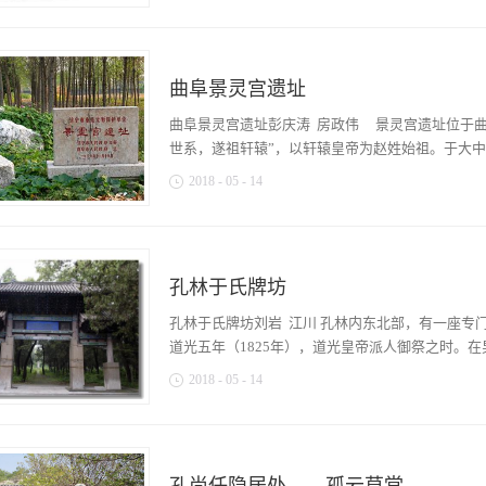
洞开，上层建望楼，为明弘治七年（1494年），
也就成为世界上第一所祭祀孔子的庙宇，祭孔活动
筑。 孔林有双重之门，加之孔林林墙建筑，形成
庄严神圣的感觉。当人们身处这盛大的祭祀现场，
坟茔、树木的保护。其实还有更深层次的目的，那
一种对孔子的崇敬之情便会油然而生。大成殿是孔
族人死后入林埋葬，并不是理所当然、轻而易举的
曲阜景灵宫遗址
金神龛，供奉着孔子塑像，头戴十二旒之冕，身着
不得有过错与污点方可入林。孔氏族人一直是“宗法”
而安”的神态。孔子像前有一尊牌位，上书“至圣先
曲阜景灵宫遗址彭庆涛 房政伟 景灵宫遗址位于
谨慎密。对于入林安葬的管理是相当严格的，死后跨
后是寝殿，是祭祀孔子夫人亓官氏的专祠。殿内供
世系，遂祖轩辕”，以轩辕皇帝为赵姓始祖。于大中祥符
飞凤神龛。每当有祭祀活动时，人们总是怀着崇敬
2018
-
05
-
14
知道，在孔府里还珍藏着两尊孔子和夫人的雕像，
和文化价值比大成殿里的塑像还要高。孔子像高37.
12年）闰十月，诏曲阜县更名为仙源县，将县城
袍，双手合抱于胸前。面部为圆长形，双目横长突
以后，总想以华夏民族的文化优势震慑北方，故有
须，两长耳外突。夫人亓官氏像高41.2厘米，宽1
数度行“天书”之能事，梦见神人而尊黄帝为赵氏始
于袖内。长圆胖脸，双目正视稍闭，高鼻，小口合
孔林于氏牌坊
五年十月语辅臣曰：“朕梦先降神人传玉皇之命云：
似插簪处。这两个雕像是衍圣公府的传家镇府之宝
帝。’翼日，复梦神人传天尊言：‘吾坐西，斜设六
孔林于氏牌坊刘岩 江川 孔林内东北部，有一座专
木像为孔子的弟子子贡所刻（一说是孔子的孙子子
之，黄光满殿，蔽灯烛，睹灵仙仪卫天尊至，朕再
道光五年（1825年），道光皇帝派人御祭之时。在男
后，弟子们悲痛不已...
尊就坐，有六人揖天尊而后坐。朕欲拜六人，天尊
2018
-
05
-
14
再降，乃轩辕皇帝，凡世所知少典之子，非也。母
总治下方，主赵氏之族，今已百年。皇帝善为抚育苍
建社会，又是在严守封建等级秩序的孔氏宗族，即
贺。 即召宰相王旦等至延恩殿，历观临降之所，
子修墓建坊作祭。那么这个女子到底所为何人，竟
制陈彭年与礼官修崇奉仪注，并主持召集文官查访
怎样的联系呢？世俗传言，乾隆皇帝有一女，聪慧
尊，号曰“圣祖上灵高道九天司命保生天尊大帝”，