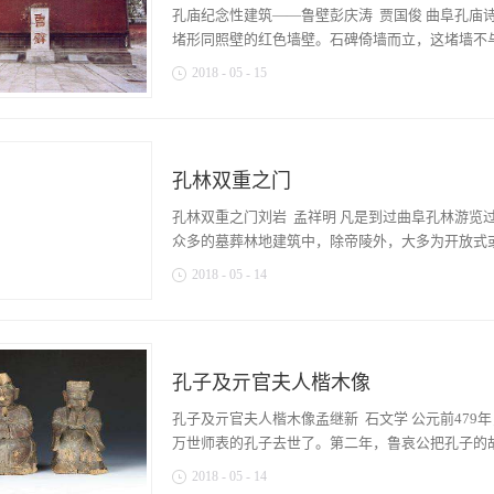
遗存。这就是著名的爱国人士孔祥柯先生的长眠之地
孔庙纪念性建筑——鲁壁彭庆涛 贾国俊 曲阜孔庙
年）农历六月二十三日生于曲阜，为孔子世家嫡系
堵形同照壁的红色墙壁。石碑倚墙而立，这堵墙不与任
孔传铎，六世祖为孔传铎第三子孔继泂，孔继泂齿
2018
-
05
-
15
三代长房长孙，孔庆霄次子孔繁淦官至直隶高等审
劳缃为妻，生有七子一女，孔祥柯为次子。从小接
矗立在那里。这堵墙就是一直被世人关注的“鲁壁”
劳乃宣的钟爱。孔祥柯也就是在这种不同寻常的社
以来是一个为世人津津乐道的典故，说的是孔子九
孔祥柯跟随父亲孔繁淦在直隶、江苏、浙江等地接受
历史上会被人们念念不忘？而孔鲋又为什么把书藏
年）毕业后，凭借优异成绩顺利考入京师译学馆，
孔林双重之门
发生在约公元前213年前后，当时，秦始皇统一全
书。同时，广结好友，与当时社会名流、政要等都
统”的社会局面。而当时的一些儒生，对秦始皇为
孔林双重之门刘岩 孟祥明 凡是到过曲阜孔林游览
习惯，也培养了他横向着眼于整个世界，纵向着眼于人
皇采纳了丞相李斯的建议，禁止全国儒生以古非今
众多的墓葬林地建筑中，除帝陵外，大多为开放式或
不属于博士官的私藏《诗》、《书》等书籍也要限
2018
-
05
-
14
名的“焚书坑儒”史案。曲阜这片儒家思想的发源
秦始皇采取这种残暴无道的措施之前，孔子的九世
坊代替。而像孔林这样有双重之门的几乎绝无仅有
绝。魏国人陈余对孔鲋说：“现在秦始皇焚书坑儒
道大门呢？这两道门背后又有那些鲜为人知的故事
不是很危险了吗！”孔鲋叹道：“秦朝廷非我朋友
及“至圣林”坊后，步入了孔林第一道大门，也就
用。”孔鲋此时有了藏书的念头，但又感到无可奈
孔子及亓官夫人楷木像
挑角，上有五脊六兽，中为洞开，两侧出八字墙，
的老宅子里转来转去。最后，他想了一个绝妙的办
侧墙体高筑，一条苍松翠柏掩映之下约400米长的
孔子及亓官夫人楷木像孟继新 石文学 公元前47
族的安危。于是，就到宅院的夹墙边，砸开几块泥
静，这些都使游人顿感肃穆。初次游览，真有一种
万世师表的孔子去世了。第二年，鲁哀公把孔子的故
经》等一些世代相传的典册，偷偷...
静幽深的氛围之中。 甬道直至孔林的第二道大门“
2018
-
05
-
14
的孔林门，建在周鲁国故城北门龙门遗址之上。二