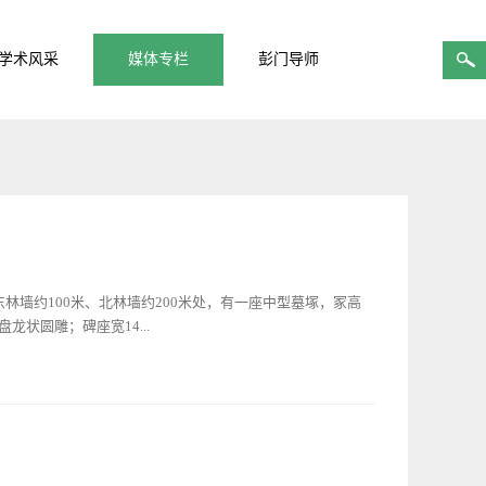
学术风采
媒体专栏
彭门导师
林墙约100米、北林墙约200米处，有一座中型墓塚，冢高
龙状圆雕；碑座宽14...
，宽87厘米，厚37厘米。中间正书“孔子七十五代孙则君先生之
国二十二年二月谷旦，孝男令甡、（令）秝立石”。碑阴题楷书
有石供案，长180厘米，宽80厘米，高85厘米，正面中腰两侧
有石香炉，长42厘米，宽35.5厘米，高64厘米，疑似民国