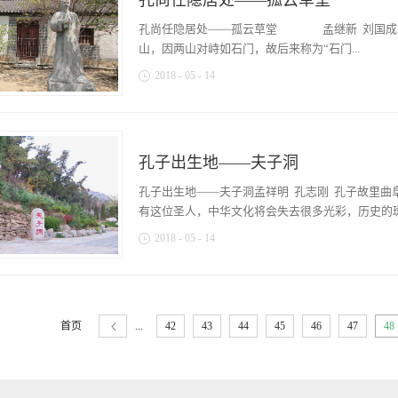
孔尚任隐居处——孤云草堂
给公主带来大灾难，唯一破解之法，即嫁到世间至
之。 ...
富贵之家莫过皇家，除去皇家，也只有曲阜孔家堪
孔尚任隐居处——孤云草堂 孟继新 刘国成 
迭而没落，乾隆深以为然。但按清代规矩，满汉不
山，因两山对峙如石门，故后来称为“石门...
家，成人后以于敏中之女嫁到孔家。这是在民间流
2018
-
05
-
14
生共有十个女儿，十女中除早亡之外，凡是成年后
记载。因而上述的故事含有浓重的传说和演义色彩
山”。这里水脉充盈，云蒸霞蔚，山岩秀奇，树木
如此重视呢？较为贴切的史实是乾隆帝曾经将大学
树之间，有一座建筑特别引人注目，这就是清代著
府。如是这般，我们仍有一个疑问：这个大学士于
房一间，坐落在山腰的一处平地上。走进草堂，堂
皇帝偏偏选中这于氏收为义女并给予如此优待呢？
孔子出生地——夫子洞
一幅画像，画中的人物就是孔尚任，堂前还有其读
士自然也是一个传奇人物，他仅有24岁便蟾宫折
岸堂，自称“云亭山人”，山东曲阜人，孔子六十四
孔子出生地——夫子洞孟祥明 孔志刚 孔子故里
到乾隆皇帝的信任。起初轮值于懋勤殿，于敏中的
孔尚任充任引驾官，并为皇帝讲经，深得玄烨的赏
有这位圣人，中华文化将会失去很多光彩，历史的斑
严》、《楞严》两部大乘佛...
孔尚任所著的剧作《桃花扇》，影响很大，时人将
2018
-
05
-
14
治五年（1648年），孔尚任出生在曲阜一个书香
书人必走的科举之路；他博览书史，梦想着有一天
是儒家文明的创始人，关于他的一生记述颇多且富
但只考取生员（即秀才），以后屡试不中，最后不
投向了位于曲阜城东南部的尼山。尼山，原名尼丘山
实现孔尚任走上仕途愿望。孔尚任心中愤懑。31
海拔340米。东临沂河，南傍尼山水库，风景秀丽
浓云、枯木危石之间。忽然，他发现一处地势幽深偏僻
首页
...
42
43
44
45
46
47
48
名“陬邑”，它依山望水，植被茂盛，可算得一处
蜒伸展、奇峦钟秀，俗称“五老峰”；这条山脉属
俯视着山脚下的尼山水库，水面开阔，气魄宏大，
溪、坤灵洞、观川亭、中和壑、文德林、白云洞等