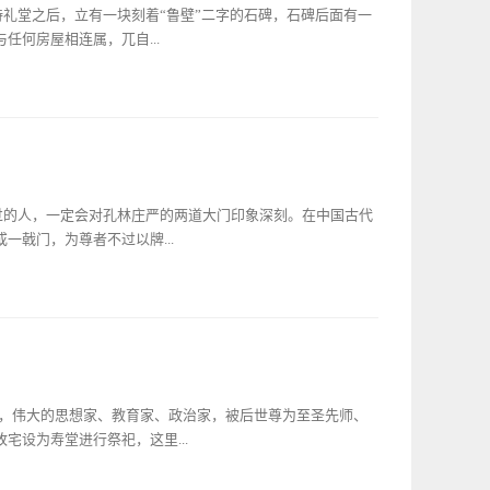
——孔祥柯墓。孔祥柯，字则君，清光绪十四年（1888
诗礼堂之后，立有一块刻着“鲁壁”二字的石碑，石碑后面有一
大宗户八府后裔，其七世祖是孔子第六十八代嫡孙袭封衍圣公
何房屋相连属，兀自...
序行八，外建府邸世称八府。孔祥柯的祖父孔庆霄是八府七十
判庭推事，娶清末学部副大臣、京师大学堂监督劳乃宣的长女
触儒学教育，其聪颖好学、勤奋谨慎的品格特质，深得外祖父
。鲁壁是为纪念孔鲋藏书而筑的标志性建筑，“鲁壁藏书”一直
会环境中学习成长，最终谱写了一曲黄钟大吕般的人生赞歌。
代孙孔鲋曾藏书于墙壁内的故事。那么“鲁壁”究竟是为什么在
初等教育，而后就读于天津中学，于光绪三十二年（1906
在墙壁里边？它又给中国文化史上带来了怎样的纷争呢？事情
学习英、法等外语。在完成学业之余，更多的时间用来博览群
国之后，又想进一步在意识形态上统一国民的思想，实现“大一
有比较广泛的交往。知识的积累、学识的增长培养了他写作的
巩固新兴帝国所采取的措施出现了一些议论批评。于是，秦始
过的人，一定会对孔林庄严的两道大门印象深刻。在中国古代
类历史的...
，以私学诽谤朝政。下令焚烧除《秦史》以外的列国史记，对
一戟门，为尊者不过以牌...
期交出一并销毁。据传还坑杀了数百名儒生，这就是历史上著
地，自然不会幸免，特别是孔氏家族便首当其冲。庆幸的是，在
孙孔鲋从好友处事先得知了这个消息。起初，孔鲋是悲愤欲
。作为孔子及其后世子孙墓地的孔林，为什么会在清代设有两
，要焚烧掉世代的经典书籍，你是这些书籍的主人，那你现在
呢？出曲阜明故城北门，不远便是孔林神道，经“万古长春”坊
，我有什么危险呢。我要把这些书收藏好，等着有人来征求使
是俗称的大林门。此门三间，五檩悬山，绿色琉璃瓦覆顶；飞檐
何，到底怎样把书藏起来才不会被瘦到焚毁呢？他急得在祖传
甚是威严。进入孔林大门后，一股幽深之气油然而生，只见两
法：把书藏在墙壁里，这样既能保证书卷的安全，又能保障家
甬道映入眼帘。苍劲挺拔的松柏遮住照射的阳光，显得阴森幽
9年，伟大的思想家、教育家、政治家，被后世尊为至圣先师、
坯，把墙体掏空，将《尚书》、《礼记》、《论语》及《孝
祭拜的神秘感，一下子将人的思绪从喧嚣的外界回归到孔林寂
宅设为寿堂进行祭祀，这里...
至圣林”门楼，人们习惯将此门称为“二林门”。此门原为明以前
林门的建筑形式要比大林门更加壮观，分上下两层。下层一门