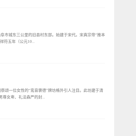
六十一代衍圣公孔弘泰又添建。整体造型活脱脱一个城堡式建
从此开始。传至今天的祭孔大典，整个过程给人以隆重恢弘、
一道全封闭的防护体系。从表面上看，的确增强了对孔林内部
沉浸在这雅乐颂声之中，身心定会受到一次古代文化的洗礼，
就是要严防所谓“伪孔”及不孝子孙擅自入林。明清时期，孔氏
庙的主体建筑；是祭祀孔子的主要场所。殿内置一巨大雕龙贴
事情。要想死后入林，其生前必须要严格遵守族规族训，一生
十二章之服，手执镇圭。表现了孔子“温而厉、威而不猛、恭
制，“大宗”治“小宗”，“小宗”理“派户”，其内部管理体系严
师孔子神位”，牌位的边缘上雕镂着条条金色盘龙。大成殿之
曲阜市城东三公里的旧县村东部。始建于宋代。宋真宗帝“推本
进这两道门绝非易事。而旧时的孔氏族人把死后入...
奉着亓官氏的牌位，上书“至圣先师夫人神位”，上罩木雕游龙
五年（公元10...
之心，在孔子和亓官氏的像及牌位前，虔诚行礼。大家可能不
这便是“孔子及亓官夫人楷木雕像”。这两尊雕像，其历史价值
2厘米，宽15.5厘米，双膝前曲，正面蹲坐于台上，身着长
迁往寿丘之西，又兴建了景灵宫奉祀黄帝。 宋真宗妥协于燕辽
出，高鼻合口，卷唇不露齿，唇上两绺八字胡，下垂三绺长
儒释道三家并重之举，封泰山、尊孔子、容释家，潜心向道，
6.5厘米。双膝前曲，正面端坐。身着长袍，腰束宽带，双手拱
祖。《宋史·志·礼七·吉礼七》载： 帝（宋真宗）于大中祥符
唇，左右两耳外张。头挽发髻，靠前部发髻右旁有一站穿孔，
‘先令汝祖赵某授汝天书，令再见汝，如唐朝恭奉玄元皇
，历来被孔氏后裔奉为神灵，藏于府中秘不示人，相传这对楷
位以候。’是日，即于延恩殿设道场。五鼓一筹，先闻异香，顷
门祭颂一位女性的“鸾音褒德”牌坊格外引人注目。此坊建于清
思雕刻），史无据考。史载孔子生前有弟子三千之众，去世
拜殿下。俄黄雾起，须臾雾散，由西陛升，见侍从在东陛。天
尊女卑、礼法森严的封...
止令揖，命朕前，曰：‘吾人皇九人中一人也，是赵之始祖，
感电梦天人，生于寿丘。后唐时，奉玉帝命，七月一日下降，
生，无怠前志。’即离坐，乘云而去。”王旦等皆再拜称
使是本脉嗣孙，也有极其严格的入林安葬制度，更不用说为女
并布告天下。命参知政事丁谓、翰林学士李宗谔、龙图阁待
然受到如此厚遇？而孔府流传多年的“公主下嫁”之谜与她又有
确认黄帝降生之寿丘所在之地。闰十月，制九天司命保生天
贤淑，但遗憾的是脸上有一颗黑痣。相士认为这是“灾相”，会
圣祖母号曰“元天大圣后”，遣官就南郊设昊天及四位告