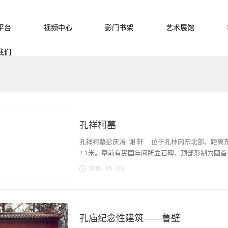
平台
视频中心
彭门书架
艺术展馆
我们
孔祥柯墓
孔祥柯墓彭庆涛 谢 轩 位于孔林内东北部，距离东
2.1米。墓前有民国年间所立石碑，顶部形制为圆首盘
2018
-
05
-
15
0厘米，纵80厘米，高12厘米；碑身净高225厘米
墓”；右侧“三台萧方骏顿首拜题”；左侧“中华民
“曲阜孔君则君碑阴记”，共有竖排文字19行。墓前
孔庙纪念性建筑——鲁壁
有文字，呈现明显的现代特征，属于现代所立。供案前