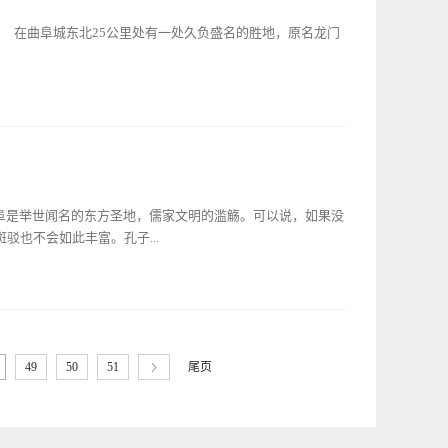
富至贵之家，方能避祸求安。皇帝召集群臣商议，认为世间最
称富贵。孔家世袭衍圣公，富贵两千余年而不衰，不因王朝更
在曲阜城东北25公里处有一处久负盛名的胜地，原名龙门
能通婚。为绕过这个规矩，皇帝便将公主寄养到大学士于敏中
传甚广的一种传说。但翻开乾隆朝历史，可以发现，乾隆帝一
嫁人的，均花落有主，额驸有名，并没有发现有女嫁到孔府的
，不可以引为信史。那么，是什么事故能够引起人们对“于氏”
茂密，千百年来吸引无数文人雅士前来寻奇探幽。在这峰峦绿
士于敏中的女儿于珊兰认作义女，然后以“公主”的身份嫁到孔
名的戏剧家孔尚任当年隐居的孤云草堂。 草堂正房三间，偏
敏中是何许人也？在封建等级制度如此森严的古代，为何乾隆
内设方桌、条几、顶子床、书架及文房四宝等物品，墙上挂着
于敏中，字叔子，一字重棠，号耐圃，江苏金坛人。这位大学
书时的石雕立像。孔尚任，字季重，亦字聘之，号东塘，别号
桂，是当时清朝最年轻的状元。因相貌魁伟，性格敏和，一直受
代孙。康熙二十三年（1684年）皇帝玄烨到曲阜祭祀孔子时，
曲阜是举世闻名的东方圣地，儒家文明的滥觞。可以说，如果没
书法字体俊秀遒劲，受到乾隆帝的极大赏识，曾命他抄写《华
识，特旨令吏部破格任用孔尚任为国子监博士，并进京为官。
驳也不会如此丰富。孔子...
他与《长生殿》作者洪升同提并论，有“南洪北孔”之誉。 顺
之家，家境还算殷实。他自幼好学，苦读经传，准备走当时读
会功成名就，在仕途之路上大展宏图。他多次参加科举考试，
有传奇，其确切的出生地点又有怎样的故事呢？让我们把目光
得不变卖田产捐纳了一个监生的科名。然而，所捐监生并没有
，后世为避孔子名“丘”之讳改名尼山，距曲阜城约28公里，
岁那年，他游览石门山，被那里的环境所吸引，留连往返在密林
，景景相连。山脚下的鲁源村就是孔子父母当年的居住地，原
，东临...
尾页
49
50
51
风景秀丽之所。从鲁源村远望尼山，五峰雁列，从西北向东南蜿
泰蒙支脉，它像一条蜿蜒平卧的巨龙，俯瞰着平原大地。从山顶
上下天光一色，碧波万顷。漫步登山，五老峰、鲁源村、智源
美景，逐一展现在眼前，它们合称“尼山八景”。在这里，既有