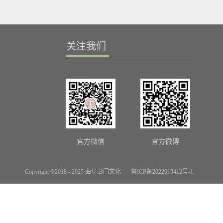
关注我们
官方微信
官方微博
Copyright ©2018 - 2025 曲阜彭门文化
鲁ICP备2022019412号-1
网站