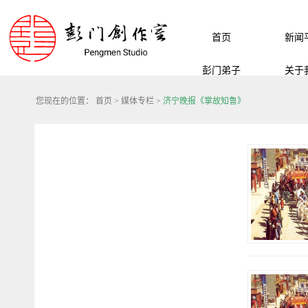
首页
新闻
彭门弟子
关于
您现在的位置：
首页
>
媒体专栏
>
济宁晚报《掌故知鲁》