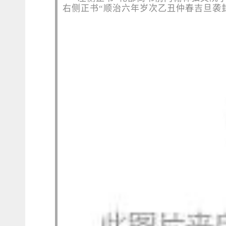
右侧正书
“顺治六年岁次乙丑仲春吉旦袭