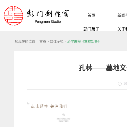
首页
新闻
彭门弟子
关于
您现在的位置：
首页
>
媒体专栏
>
济宁晚报《掌故知鲁》
孔林——墓地文
20
点击蓝字 关注我们