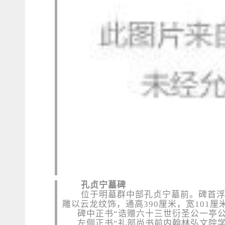
孔贞宁墓碑
位于明墓群中部孔贞宁墓前。碑首
雕以云龙纹饰，通高390厘米，宽101厘
碑中正书“诰赠六十三世衍圣公一亭公
左侧正书
“礼部尚书前内翰林弘文院