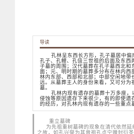
导读
孔林呈东西长方形，孔子墓居中偏
孔子、孔鲤、孔伋三世祖的后面及东西
子墓的周围；汉代墓葬在孔子墓西北和
面；元、明时期的墓葬多分布在林内西
林内东部、西部和北部；中部空闲地带
远。从墓葬主人的身份来看，又可分为
墓。
孔林内现有遗存的墓葬十万多座，
侵蚀等原因遗存下来很少，有的即使遗
的经历，对孔林内现有遗存的一些重点
重立墓碑
为先祖重树墓碑的现象在清代依然延
之故，如孔兴燮为其曾祖孔贞宁赠封衍圣