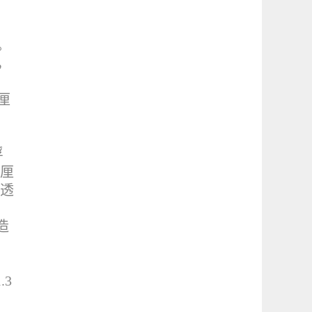
。
，
厘
，
浮
4厘
附透
造
，
.3
。