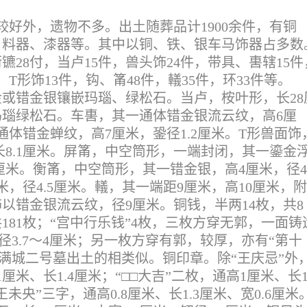
好外，遗物不多。出土随葬品计1900余件，有铜
、料器、漆器等。其中以铜、铁、银车马饰器占多数
镳28付，当卢15件，兽头饰24件，带具、軎辖15件
T形饰13件，钩、筩48件，轙35件，环33件等。
或错金银镶嵌玛瑙、绿松石。当卢，桉叶形，长28
瑙绿松石。车軎，其一通体错金银流云纹，高6厘
体错金蝉纹，高7厘米，銎径1.2厘米。T形兽面饰
长8.1厘米。屏筩，中空筒形，一端封闭，其一鎏金
8厘米。衡筩，中空筒形，其一错金银，高4厘米，径
，径4.5厘米。轙，其一端距9厘米，高10厘米，
以错金银流云纹，径9厘米。铜钱，半两14枚，共8
81枚；“宫中行乐钱”4枚，三枚方穿无郭，一面铸
钱径3.7～4厘米；另一枚方穿有郭，较厚，亦有“第十
与满城二号墓出土的相类似。铜印章。除“王庆忌”外
米、长1.4厘米；“□□大吉”二枚，通高1厘米、长1
央”三字，通高0.8厘米、长1.3厘米、宽0.6厘米