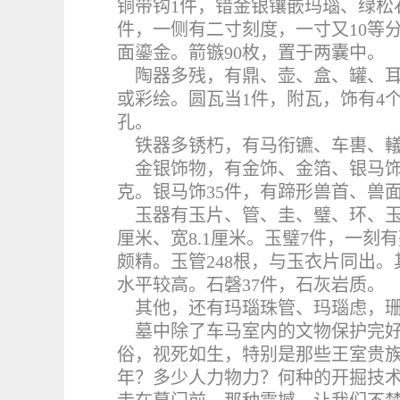
铜带钩1件，错金银镶嵌玛瑙、绿松石，
件，一侧有二寸刻度，一寸又10等分。
面鎏金。箭镞90枚，置于两囊中。
陶器多残，有鼎、壶、盒、罐、
或彩绘。圆瓦当1件，附瓦，饰有4
孔。
铁器多锈朽，有马衔镳、车軎、
金银饰物，有金饰、金箔、银马饰等。
克。银马饰35件，有蹄形兽首、兽
玉器有玉片、管、圭、璧、环、玉
厘米、宽8.1厘米。玉璧7件，一刻有
颇精。玉管248根，与玉衣片同出。其
水平较高。石磬37件，石灰岩质。
其他，还有玛瑙珠管、玛瑙虑，
墓中除了车马室内的文物保护完
俗，视死如生，特别是那些王室贵
年？多少人力物力？何种的开掘技