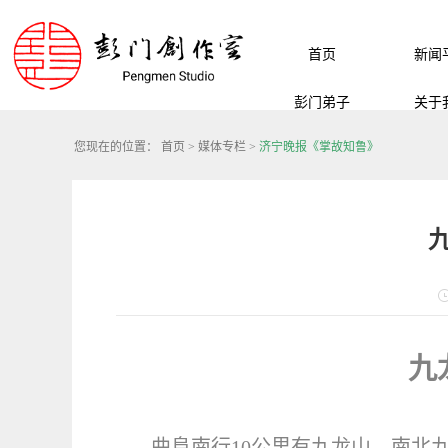
首页
新闻
彭门弟子
关于
您现在的位置：
首页
>
媒体专栏
>
济宁晚报《掌故知鲁》
九
曲阜南行10公里有九龙山，南北