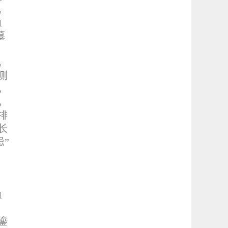
。
1
墓
。
侧
，
，
排
长
”
1
鎏