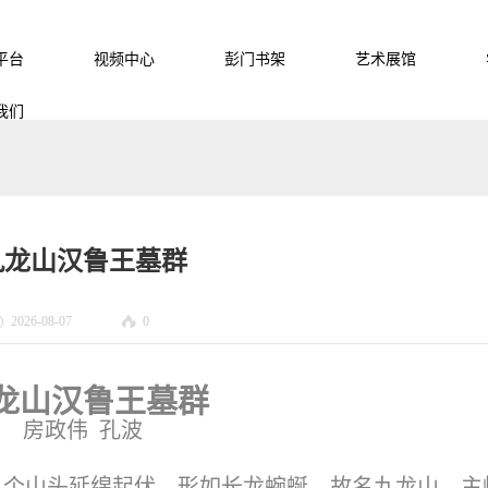
平台
视频中心
彭门书架
艺术展馆
我们
九龙山汉鲁王墓群
2026-08-07
0
龙山汉鲁王墓群
房政伟 孔波
九个山头延绵起伏，形如长龙蜿蜒，故名九龙山。主