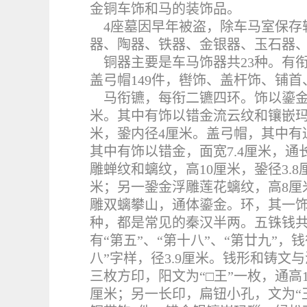
金铜车饰和马的装饰品。
4
座墓因早年被盗，除车马室保存较
器、陶器、铁器、金银器、玉石器
铜器主要是车马饰器共23种。有衔
盖弓帽149件，辔饰、盖杆饰、铺首、
马衔镳，每衔二镳四环。饰以鎏金
米。其中有饰以错金流云纹和镶嵌玛
米，銎内径4厘米。盖弓帽，其中有通
其中有饰以错金，面宽7.4厘米，通
雕蝉纹和螭纹，高10厘米，銎径3.
米；另一銎金浮雕莲花螭纹，高8厘米
雕双螭攀山，通体鎏金。环，其一饰
种，都是常见的秦汉半两。五铢钱共1
有“第五”、“第十八”、“第廿九”，
八”字样，径3.9厘米。钱形和铸文
三枚方印，阳文为“□王”一枚，通高1厘
厘米；另一长印，扁钮小孔，文为“王未