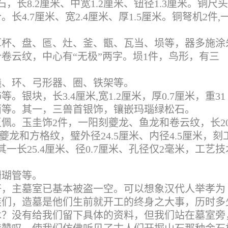
长8.2厘米、中宽1.2厘米、钮径1.3厘米。铜尺头
长4.7厘米、宽2.4厘米、厚1.5厘米。铜弩机2件,
耳杯、盘、匜、灶、釜、甑、瓦当、埙等，器多施涂
个卷云纹，中心有“无极”两字。埙1件，鸟形，有三
轙、环、弓形器、圈、铁架等。
银块，长3.4厘米,宽1.2厘米，厚0.7厘米，重31
面等。其一，三兽首银饰，镶嵌玛瑙绿松石。
佩。玉圭饰2件，一阳刻夔龙、鱼龙和卷云纹，长20
夔龙和方格纹，璧外径24.5厘米、内径4.5厘米，刻
一长25.4厘米、径0.7厘米、孔径仅2毫米，工艺技
珊瑚管等。
好，主墓室已基本被盗一空。可以想象汉代人举孝为
族们，造墓是他们生前就开工的终身之大事，历时多
术？没有给我们留下具体的资料，但我们站在墓室旁