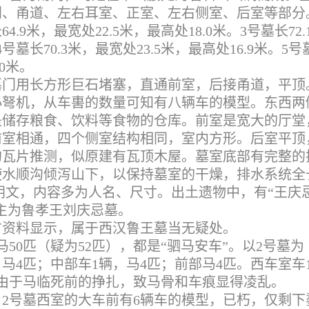
门、甬道、左右耳室、正室、左右侧室、后室等部分
9米，最宽处22.5米，最高处18.0米。3号墓长72.
4号墓长70.3米，最宽处23.5米，最高处16.9米。5号
.0米。
墓门用长方形巨石堵塞，直通前室，后接甬道，平顶
小弩机，从车軎的数量可知有八辆车的模型。东西两
是储存粮食、饮料等食物的仓库。前室是宽大的厅堂
前室相通，四个侧室结构相同，室内方形。后室平顶
的瓦片推测，似原建有瓦顶木屋。墓室底部有完整的
使水顺沟倾泻山下，以保持墓室的干燥，排水系统全
体阴文，内容多为人名、尺寸。出土遗物中，有“王庆忌
墓主为鲁孝王刘庆忌墓。
古资料显示，属于西汉鲁王墓当无疑处。
50匹（疑为52匹），都是“驷马安车”。以2号墓为
，马4匹；中部车1辆，马4匹；前部马4匹。西车室车
由于马临死前的挣扎，致马骨和车痕显得凌乱。
2号墓西室的大车前有6辆车的模型，已朽，仅剩下