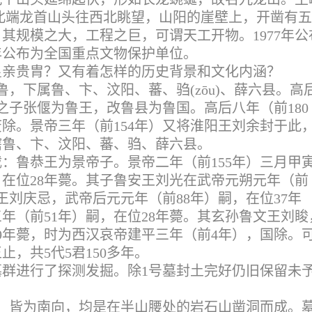
称，北端龙首山头往西北眺望，山阳的崖壁上，开凿有
其规模之大，工程之巨，可谓天工开物。1977年公
1年公布为全国重点文物保护单位。
皇亲贵胄？又有着怎样的历史背景和文化内涵？
鲁，下属鲁、卞、汶阳、蕃、驺(zōu)、薛六县。高
之子张偃为鲁王，改鲁县为鲁国。高后八年（前180
除。景帝三年（前154年）又将淮阳王刘余封于此
辖鲁、卞、汶阳、蕃、驺、薛六县。
：鲁恭王为景帝子。景帝二年（前155年）三月甲
在位28年薨。其子鲁安王刘光在武帝元朔元年（前
孝王刘庆忌，武帝后元元年（前88年）嗣，在位37年
年（前51年）嗣，在位28年薨。其玄孙鲁文王刘睃
19年薨，时为西汉哀帝建平三年（前4年），国除。
，共5代5君150多年。
群进行了探测发掘。除1号墓封土完好仍旧保留未
，皆为南向，均是在半山腰处的岩石山凿洞而成。