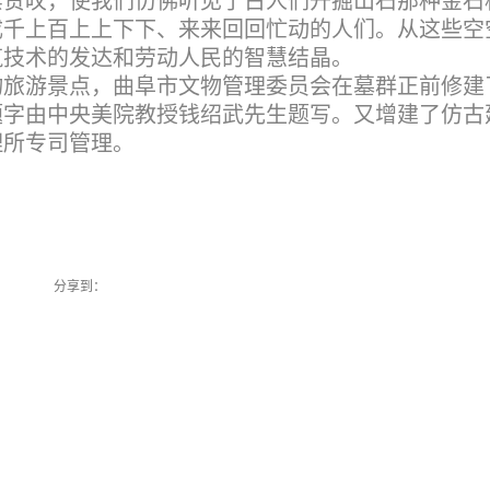
禁赞叹，使我们仿佛听见了古人们开掘山石那种金石
成千上百上上下下、来来回回忙动的人们。从这些空
筑技术的发达和劳动人民的智慧结晶。
物旅游景点，曲阜市文物管理委员会在墓群正前修建
题字由中央美院教授钱绍武先生题写。又增建了仿古
理所专司管理。
分享到：