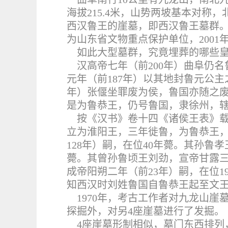
海拔215.4米，山势两坡基本对
西汉鲁王的崖墓，即西汉鲁王墓群。
为山东省文物重点保护单位，200
如此大型墓群，究竟埋葬的哪些
汉高帝七年（前200年）曲阜仍名
元年（前187年）以其地封鲁元公主
年）张偃坐罪废为侯，鲁国亦随之废
是为鲁恭王，仍号鲁国，隶徐州，
按《汉书》卷十四《诸侯王表》载
立为淮阳王，三年徙鲁，为鲁恭王，
128年）嗣，在位40年薨。其孙鲁
薨。其曾孙鲁顷王刘劲，宣帝甘露三
成帝阳朔二年（前23年）嗣，在位
知西汉时刘姓鲁国自鲁恭王起至文王止
1970
年，考古工作者对九龙山崖墓
探掘外，对另4座崖墓进行了发掘。
4
座崖墓形制相似，墓门东西排列