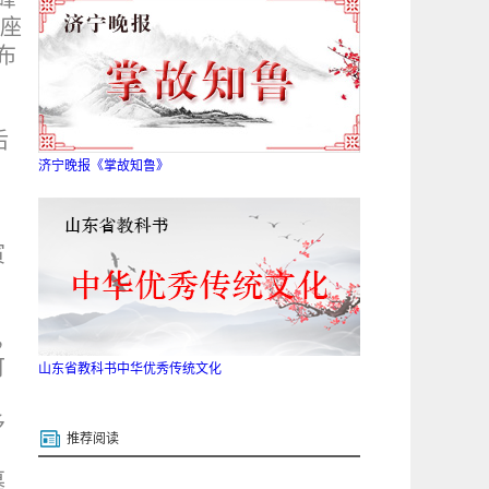
五座
布
后
济宁晚报《掌故知鲁》
，
寅
，
可
山东省教科书中华优秀传统文化
予
推荐阅读
墓