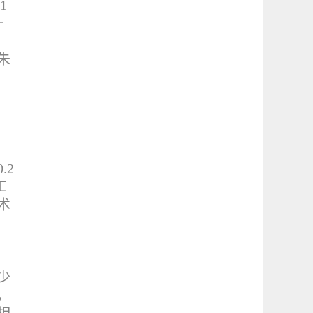
1
一
朱
.2
工
术
少
，