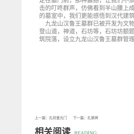
走在墓门前，那种震撼，让我们不
击的叮咚群声，仿佛看到半山腰上
的墓室中，我们更能感悟到汉代建
九龙山汉鲁王墓群已被开发为文
登山道，神道，石坊等，石坊坊额
筑院落，设立九龙山汉鲁王墓群管
上一篇：
孔府重光门
下一篇：
孔褒碑
相关阅读
READING