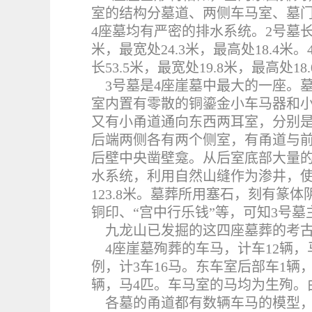
室的结构分墓道、两侧车马室、墓
4座墓均有严密的排水系统。2号墓长64.
米，最宽处24.3米，最高处18.4米。
长53.5米，最宽处19.8米，最高处18
3
号墓是4座崖墓中最大的一座。
室内置有零散的铜鎏金小车马器和
又有小甬道通向东西两耳室，分别
后端两侧各有两个侧室，有甬道与
后壁中央凿壁龛。从后室底部大量
水系统，利用自然山缝作为渗井，
123.8米。墓葬所用塞石，刻有篆
铜印、“宫中行乐钱”等，可知3号
九龙山已发掘的这四座墓葬的考
4
座崖墓殉葬的车马，计车12辆，马
例，计3车16马。东车室后部车1辆
辆，马4匹。车马室的马均为生殉。
各墓的甬道都有数辆车马的模型，