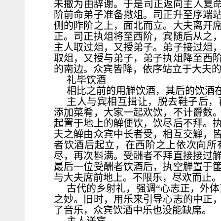
未撤为由辞谢。于是司正返向主人复命
阶前命弟子准备撤俎。司正升至序端
侧的阼阶之上，面北而立。大夫离开
正。司正执俎将至西阶，宾随后从之
主人取过俎，又授弟子。弟子接过俎
取俎，又授与弟子，弟子执俎降至西
的南边。众宾皆降，依序站立于大夫
礼毕饮酒
相比之前的用觯饮酒，其后的饮酒
主人与宾相互揖让，脱去鞋子后，
添加菜肴，大家一起欢饮，不计爵数
起置于地上的觯便饮，饮尽后不拜。
夫之觯由众宾中长者受，相互交觯，
者饮酒后起立，在西阶之上依次向所
尽，再次斟满。受酬者不拜直接接过
最后一位受酬者饮酒后，执空觯置于
与大夫席前地上。不限乐，尽欢而止
古代的乡射礼，强调“心志正，外体
之妙。旧时，用乐来引导心志的中正
了音乐，众宾饮酒中乐也没能缺席。