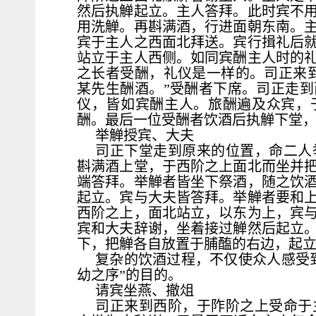
然后执觯起立。主人答拜。此时宾不
用洗觯。再斟满酒，行进面朝东南。
宾于主人之西面北拜送。宾行揖礼后
站立于主人西侧。如同宾酬主人时的
之长者受酬，礼仪是一样的。司正来
某先生酬酒。”受酬者下席。司正走
仪，皆如宾酬主人。旅酬遍及众宾，
酬。最后一位受酬者饮酒后执觯下堂
举觯授宾、大夫
司正下堂走到原来的位置，命二人
斟满酒上堂，于西阶之上面北而坐并
端答拜。举觯者皆坐下祭酒，随之饮
起立。宾与大夫皆答拜。举觯者要和
西阶之上，面北站立，以东为上，宾
宾和大夫辞谢，坐着接过觯然后起立
下，把觯各自放置于脯醢的右边，起
复杂的饮酒过程，不仅使众人感受
幼之序”的目的。
请宾坐燕、撤俎
司正来到西阶，于阼阶之上受命于