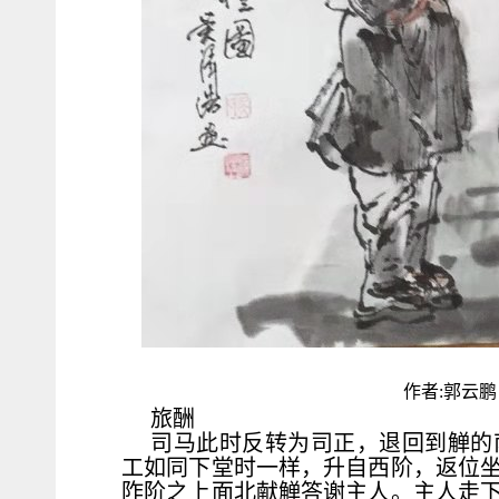
作者:郭云鹏
旅酬
司马此时反转为司正，退回到觯的
工如同下堂时一样，升自西阶，返位
阼阶之上面北献觯答谢主人。主人走