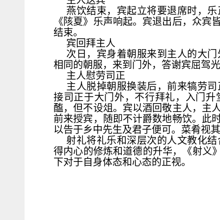
主人送宾
燕饮结束，宾起立将要退席时，乐
《陔夏》乐声响起。宾退出后，众宾
结束。
宾回拜主人
次日，宾身着朝服来到主人的大门
相同的朝服，来到门外，答谢宾屈驾
主人慰劳司正
主人脱掉朝服换装后，前来犒劳司
接司正于大门外，不行拜礼，入门升
醢，但不设俎。宾以酒回敬主人，主
前来授宾，随即不计爵数地畅饮。此
以告于乡中先生及君子便可。菜肴视
射礼将礼乐和深层次的人文教化结
得内心的修炼和道德的升华，《射义》
下对于自身体态和心态的正视。