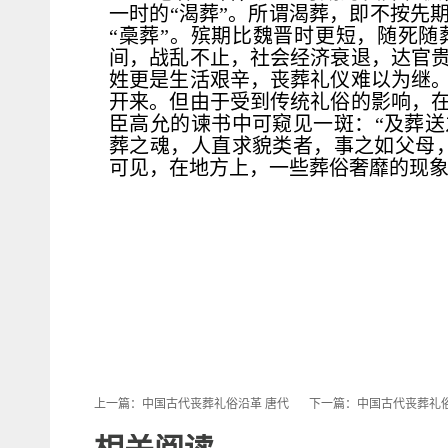
一时的“渴葬”。所谓渴葬，即不按先
“槀葬”。殡期比魏晋时更短，随死
间，战乱不止，社会经济衰退，达官
姓更是生活艰辛，丧葬礼仪难以为继
开来。但由于受到传统礼俗的影响，
臣高允的谏书中可窥见一斑：“及葬
葬之魂，人直求貌类者，事之如父母
可见，在地方上，一些葬俗奢靡的现
上一篇：
中国古代丧葬礼俗沿革 唐代
下一篇：
中国古代丧葬礼