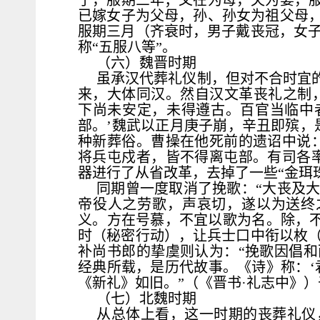
子，服期三年；父在为母，夫为妻，服
已嫁女子为父母，孙、孙女为祖父母，
服期三月（齐衰时，男子戴丧冠，女
称“五服八等”。
（六）魏晋时期
虽承汉代葬礼仪制，但对不合时宜的
来，大体同汉。然自汉文革丧礼之制
下尚未安定，未得遵古。百官当临中
部。’魏武以正月庚子崩，辛丑即殡，
种新葬俗。曹操在他死前的遗诏中说
将兵屯戍者，皆不得离屯部。有司各
器进行了从省改革，去掉了一些“金珥
同期曾一度取消了挽歌：“大丧及
帝役人之劳歌，声哀切，遂以为送终
义。方在号慕，不宜以歌为名。除，不
时（秘密行动），让兵士口中衔以枚
补尚书郎的挚虞则认为：“挽歌因倡
经典所载，是历代故事。《诗》称：‘
《新礼》如旧。”（《晋书·礼志中》
（七）北魏时期
从总体上看，这一时期的丧葬礼仪