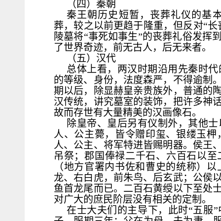
（四）秦朝
秦王朝历史短暂，丧葬礼仪的基
葬，较之以前更趋于隆重，但反对“长
陵墓将“事死如事生”的丧葬礼俗发挥
了世界奇迹，前无古人，后无来者。
（五）汉代
总体上看，两汉时期沿用先秦时代
的等级、身份，法度森严，不得逾制
期以后，除显赫皇亲贵族外，普通的
汉传统，讲究墓室的装饰，把许多神
故而存世有大量精美的汉画像石。
除皇帝、皇后另有仪制外，其他士
人、公主薨，皆令赠印玺、银缕玉柙
人、公主、将军特进皆赐明器。侯王
吊祭；郡国俸禄二千石、六百石以至
（地方官署内书佐和曹史的统称）以
龙、右白虎，前朱鸟、后玄武；公侯
鱼首龙尾而已。二百石黄绶以下至处
对广大的庶民阶层没有相关的定制。
在士大夫们的主导下，此时“五服